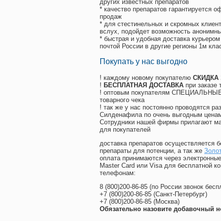
других известных препаратов
* качество препаратов гарантируется 
продаж
* для стестинельных и скромных клиент
вслух, подойдет возможность анонимны
* быстрая и удобная доставка курьером
почтой России в другие регионы 1м кла
Покупать у нас выгодно
! каждому новому покупателю
СКИДКА
!
БЕСПЛАТНАЯ ДОСТАВКА
при заказе 
! оптовым покупателям СПЕЦИАЛЬНЫЕ 
товарного чека
! так же у нас постоянно проводятся 
Силденафила по очень выгодным ценам
Cотрудники нашей фирмы прилагают ма
для покупателей
доставка препаратов осуществляется б
препараты для потенции, а так же
Золо
оплата принимаются через электронные
Master Card или Visa для бесплатной 
телефонам:
8
(800
)200-86-85
(
по России звонок бесп
+7
(800
)200-86-85
(
Санкт-Петербург)
+7
(800
)200-86-85
(
Москва)
Обязательно назовите добавочный н