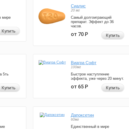
Сиалис
20 мг
в мире
Самый долгоиграющий
препарат. Эффект до 36
часов.
Купить
от 70
Р
Купить
Виагра Софт
100мг
а 5ть
Быстрое наступление
эффекта, уже через 20 минут.
от 65
Р
Купить
Купить
Дапоксетин
60мг
ние
Единственный в мире