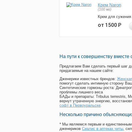
Крем Naron
(100 мг)
Крем для сужения
от 1500
Р
На пути к совершенству вместе 
Предлагаем Вам сделать первый шаг дл
придагаемые на нашем сайте:
Дженерики известных брендов:
Женская
помогут сделать интимную сторону Ваш
Синтетические гормоны роста
: Динатро
проблемы лишнего веса
БАДы и препараты:
Tribulus terrestris
вернут утраченную энергию, восстановя
софт в Первоуральске
.
Несколько причино объясняющих
* Мы являемся первым и единственным 
дженериков
Сиалис в аптеках читы
, си