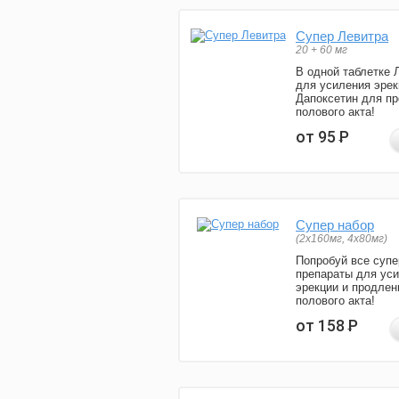
Супер Левитра
20 + 60 мг
В одной таблетке 
для усиления эрек
Дапоксетин для п
полового акта!
от 95
Р
Супер набор
(2х160мг, 4х80мг)
Попробуй все супе
препараты для ус
эрекции и продлен
полового акта!
от 158
Р