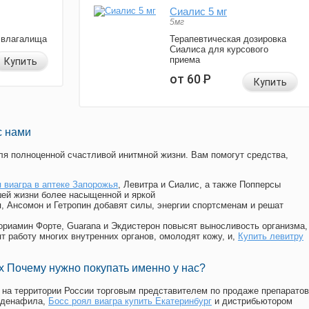
Сиалис 5 мг
5мг
 влагалища
Терапевтическая дозировка
Сиалиса для курсового
приема
Купить
от 60
Р
Купить
с нами
я полноценной счастливой инитмной жизни. Вам помогут средства,
 виагра в аптеке Запорожья
, Левитра и Сиалис, а также Попперсы
ей жизни более насыщенной и яркой
п, Ансомон и Гетропин добавят силы, энергии спортсменам и решат
, Мориамин Форте, Guarana и Экдистерон повысят выносливость организма,
т работу многих внутренних органов, омолодят кожу, и,
Купить левитру
 Почему нужно покупать именно у нас?
на территории России торговым представителем по продаже препаратов
лденафила
,
Босс роял виагра купить Екатеринбург
и дистрибьютором