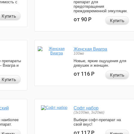
тимость с
препарат для
предотвращения
преждевременной эякуляции.
Купить
от 90
Р
Купить
Женская Виагра
100мг
 препараты
Новые, яркие ощущения для
— Виагра и
девушек и женщин.
от 116
Р
Купить
Купить
ский
Софт набор
(3x100мг, 3x20мг)
и наиболее
Выбери софт-препарат на
парат.
свой вкус!
от 117
Р