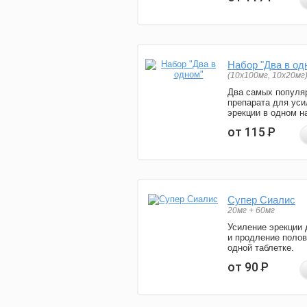
Набор "Два в од
(10x100мг, 10x20мг
Два самых популя
препарата для уси
эрекции в одном н
от 115
Р
Супер Сиалис
20мг + 60мг
Усиление эрекции 
и продление полов
одной таблетке.
от 90
Р