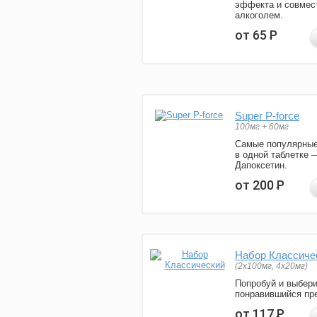
эффекта и совмес
алкоголем.
от 65
Р
Super P-force
100мг + 60мг
Самые популярные
в одной таблетке 
Дапоксетин.
от 200
Р
Набор Классиче
(2x100мг, 4x20мг)
Попробуй и выбер
понравившийся пре
от 117
Р