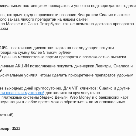
официальным поставщиком препаратов и успешно подтверждается годами
ов, которым трудно произнести название Виагра или Сиалис в аптеке
ого заказа любого препаратан на нашем сайте!
 по Москве и в Санкт-Петербурге, так же возможна доставка препаратов
ссом
 10%
- постоянная дисконтная карта на последующие покупки
товара на сумму более 5 тысяч рублей
цены на мелкооптовые партии препарата с возможностью выписки
различные АКЦИИ позволяющие покупать дженерики Левитры, Сиалиса и
!
ксимальные усилия, чтобы сделать приобретение препаратов удобным
ез выходных дней круглосуточно. Для VIP клиентов: Сиалис и другие
тая шпанская мушка спб
доставляются круглосуточно
 платежные системы Яндекс Деньги, Web Money и с банковских карт
консультации в любое время можно обратиться
»
по многоканальным
латный),
омер: 3533