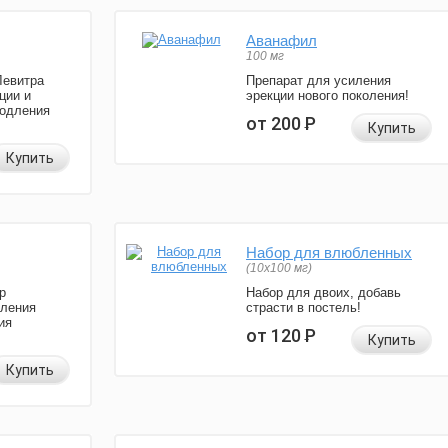
Аванафил
100 мг
Левитра
Препарат для усиления
ции и
эрекции нового поколения!
родления
от 200
Р
Купить
Купить
Набор для влюбленных
(10х100 мг)
р
Набор для двоих, добавь
иления
страсти в постель!
ия
от 120
Р
Купить
Купить