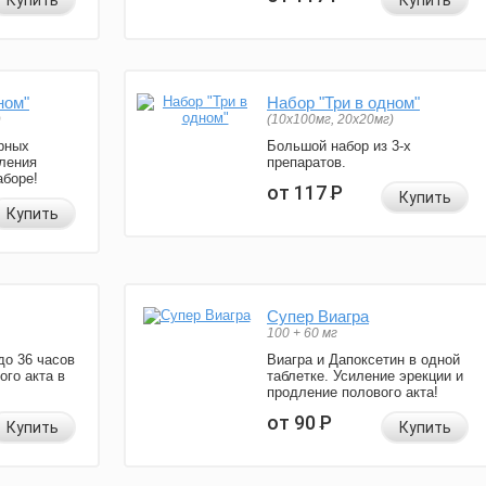
Купить
Купить
ном"
Набор "Три в одном"
)
(10x100мг, 20x20мг)
рных
Большой набор из 3-х
ления
препаратов.
аборе!
от 117
Р
Купить
Купить
Супер Виагра
100 + 60 мг
до 36 часов
Виагра и Дапоксетин в одной
ого акта в
таблетке. Усиление эрекции и
продление полового акта!
от 90
Р
Купить
Купить