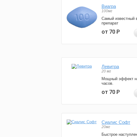
Виагра
100мг
Самый известный 
препарат
от 70
Р
Левитра
20 мг
Мощный эффект н
часов.
от 70
Р
Сиалис Софт
20мг
Быстрое наступле