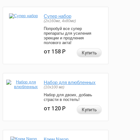
Супер набор
(2х160мг, 4х80мг)
Попробуй все супер
препараты для усиления
эрекции и продления
полового акта!
от 158
Р
Купить
Набор для влюбленных
(10х100 мг)
Набор для двоих, добавь
страсти в постель!
от 120
Р
Купить
Крем Naron