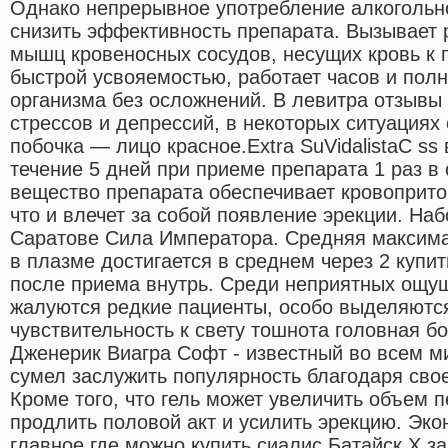
Однако непрерывное употребление алкогольн
снизить эффективность препарата. Вызывает 
мышц кровеносных сосудов, несущих кровь к п
быстрой усвояемостью, работает часов и пол
организма без осложнений. В левитра отзывы
стрессов и депрессий, в некоторых ситуациях
побочка — лицо красное.Extra SuVidalistaC ss
течение 5 дней при приеме препарата 1 раз в
вещество препарата обеспечивает кровоприток
что и влечет за собой появление эрекции. На
Саратове Сила Императора. Средняя максим
в плазме достигается в среднем через 2 купит
после приема внутрь. Среди неприятных ощущ
жалуются редкие пациенты, особо выделяют
чувствительность к свету тошнота головная б
Дженерик Виагра Софт - известный во всем м
сумел заслужить популярность благодаря сво
Кроме того, что гель может увеличить объем п
продлить половой акт и усилить эрекцию. Эко
главное где можно купить сиалис Батайск.X за