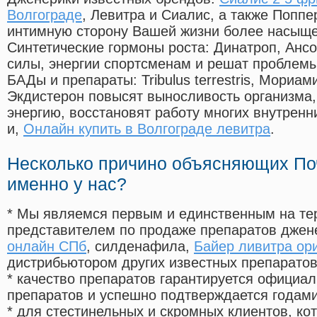
Волгограде
, Левитра и Сиалис, а также Поппе
интимную сторону Вашей жизни более насыще
Синтетические гормоны роста
: Динатроп, Анс
силы, энергии спортсменам и решат проблем
БАДы и препараты:
Tribulus terrestris, Мориа
Экдистерон повысят выносливость организма,
энергию, восстановят работу многих внутренн
и,
Онлайн купить в Волгограде левитра
.
Несколько причино объясняющих По
именно у нас?
* Мы являемся первым и единственным на те
представителем по продаже препаратов дже
онлайн СПб
, силденафила
,
Байер ливитра ор
дистрибьютором других известных препарато
* качество препаратов гарантируется офици
препаратов и успешно подтверждается годам
* для стестинельных и скромных клиентов, ко