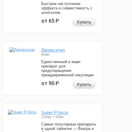
Быстрое наступление
эффекта и совместимость с
алкоголем.
от 65
Р
Купить
Дапоксетин
60мг
Единственный в мире
препарат для
предотвращения
преждевременной эякуляции.
от 90
Р
Купить
Super P-force
100мг + 60мг
Самые популярные препараты
в одной таблетке — Виагра и