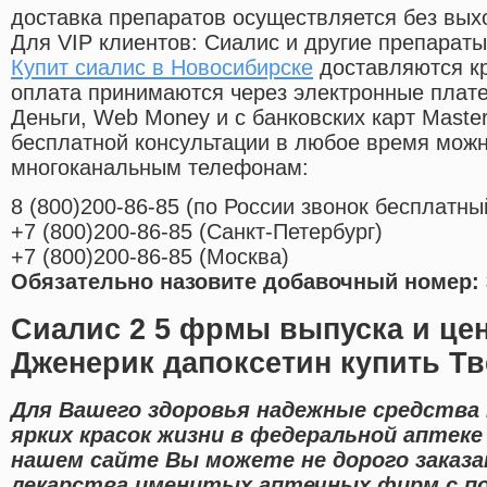
доставка препаратов осуществляется без вых
Для VIP клиентов: Сиалис и другие препараты
Купит сиалис в Новосибирске
доставляются кр
оплата принимаются через электронные плат
Деньги, Web Money и с банковских карт Master
бесплатной консультации в любое время мож
многоканальным телефонам:
8
(800
)200-86-85
(
по России звонок бесплатны
+7
(800
)200-86-85
(
Санкт-Петербург)
+7
(800
)200-86-85
(
Москва)
Обязательно назовите добавочный номер: 
Сиалис 2 5 фрмы выпуска и це
Дженерик дапоксетин купить Т
Для Вашего здоровья надежные средства 
ярких красок жизни в федеральной аптеке
нашем сайте Вы можете не дорого заказа
лекарства именитых аптечных фирм с по