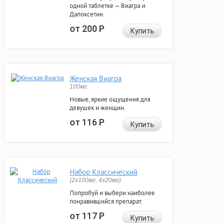
одной таблетке — Виагра и
Дапоксетин.
от 200
Р
Купить
Женская Виагра
100мг
Новые, яркие ощущения для
девушек и женщин.
от 116
Р
Купить
Набор Классический
(2x100мг, 4x20мг)
Попробуй и выбери наиболее
понравившийся препарат.
от 117
Р
Купить