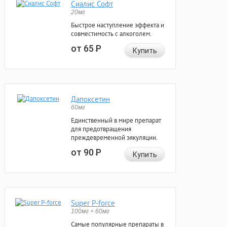
Сиалис Софт
20мг
Быстрое наступление эффекта и
совместимость с алкоголем.
от 65
Р
Купить
Дапоксетин
60мг
Единственный в мире препарат
для предотвращения
преждевременной эякуляции.
от 90
Р
Купить
Super P-force
100мг + 60мг
Самые популярные препараты в