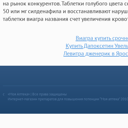
на рынок конкурентов. Таблетки голубого цвета с
50 или мг силденафила и восстанавливают нару
таблетки виагра названия счет увеличения крово
Виагра купить срочн
Купить Дапоксетин Увел
Левитра дженерик в Яро
«Моя Аптека» | Все права защищены
Интернет-магазин препаратов для повышения потенции “Моя аптека” 201