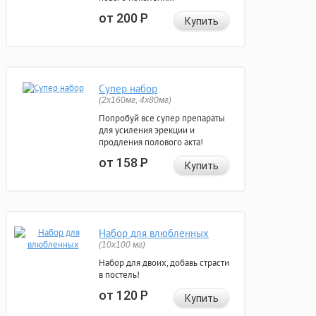
от 200
Р
Купить
Супер набор
(2х160мг, 4х80мг)
Попробуй все супер препараты
для усиления эрекции и
продления полового акта!
от 158
Р
Купить
Набор для влюбленных
(10х100 мг)
Набор для двоих, добавь страсти
в постель!
от 120
Р
Купить