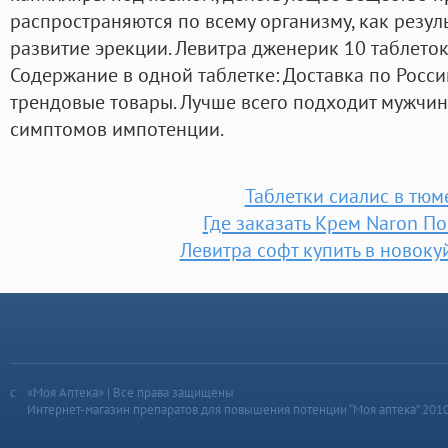
распространяются по всему организму, как резул
развитие эрекции. Левитра дженерик 10 таблеток
Содержание в одной таблетке: Доставка по Росс
трендовые товары. Лучше всего подходит мужчи
симптомов импотенции.
Таблетки сиалис в тюм
Где заказать Крем Naron П
Левитра софт купить в новок
«Моя Аптека» | Все права защищены
Интернет-магазин препаратов для повышения потенции “Моя аптека” 201