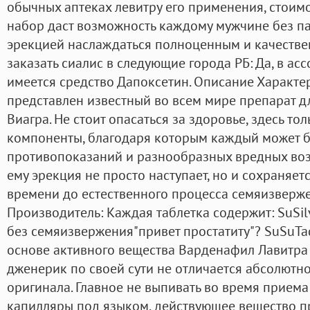
обычных аптеках левитру его применения, стоимо
набор даст возможность каждому мужчине без па
эрекцией наслаждаться полноценным и качестве
заказать сиалис в следующие города РБ: Да, в а
имеется средство Дапоксетин. Описание Характ
представлен известный во всем мире препарат 
Виагра. Не стоит опасаться за здоровье, здесь т
компоненты, благодаря которым каждый может бы
противопоказаний и разнообразных вредных воз
ему эрекция не просто наступает, но и сохраняе
времени до естественного процесса семяизверже
Производитель: Каждая таблетка содержит: SuSilv
без семяизвержения"привет простатиту"? SuSuTa
основе активного вещества Варденафил Лавитра 2
дженерик по своей сути не отличается абсолютно
оригинала. Главное не выпивать во время приема 
капилляры под языком, действующее вещество 