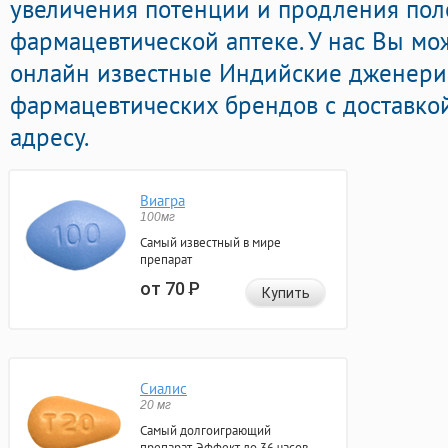
увеличения потенции и продления поло
фармацевтической аптеке. У нас Вы мо
онлайн известные Индийские дженери
фармацевтических брендов с доставко
адресу.
Виагра
100мг
Самый известный в мире
препарат
от 70
Р
Купить
Сиалис
20 мг
Самый долгоиграющий
препарат. Эффект до 36 часов.