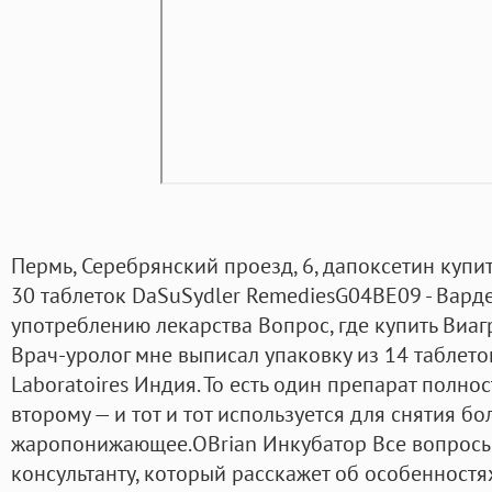
Пермь, Серебрянский проезд, 6, дапоксетин купи
30 таблеток DaSuSydler RemediesG04BE09 - Вард
употреблению лекарства Вопрос, где купить Виагр
Врач-уролог мне выписал упаковку из 14 таблеток
Laboratoires Индия. То есть один препарат полн
второму — и тот и тот используется для снятия бо
жаропонижающее.OBrian Инкубатор Все вопросы
консультанту, который расскажет об особенностя