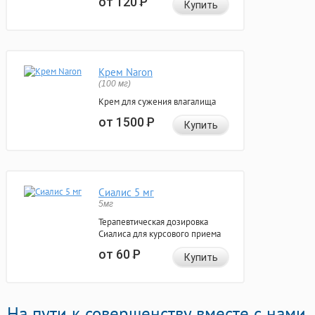
от 120
Р
Купить
Крем Naron
(100 мг)
Крем для сужения влагалища
от 1500
Р
Купить
Сиалис 5 мг
5мг
Терапевтическая дозировка
Сиалиса для курсового приема
от 60
Р
Купить
На пути к совершенству вместе с нами