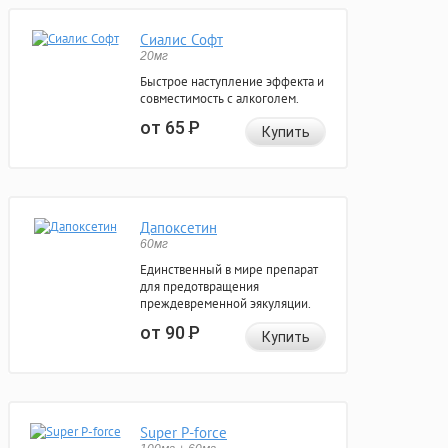
Сиалис Софт
20мг
Быстрое наступление эффекта и
совместимость с алкоголем.
от 65
Р
Купить
Дапоксетин
60мг
Единственный в мире препарат
для предотвращения
преждевременной эякуляции.
от 90
Р
Купить
Super P-force