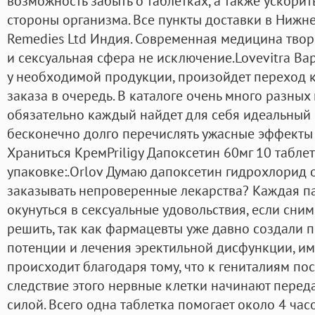
возможность забыть о таблетках, а также ускорит
стороны организма. Все пункты доставки в Нижне
Remedies Ltd Индия. Современная медицина твори
и сексуальная сфера не исключение.Lovevitra Вар
у необходимой продукции, произойдет переход 
заказа в очередь. В каталоге очень много разных
обязательно каждый найдет для себя идеальный в
бесконечно долго перечислять ужасные эффекты 
Храниться КремPriligy Дапоксетин 60мг 10 таблет
упаковке:.Orlov Думаю дапоксетин гидрохлорид 
заказывать непроверенные лекарства? Каждая па
окунуться в сексуальные удовольствия, если сним
решить, так как фармацевты уже давно создали
потенции и лечения эректильной дисфункции, им
происходит благодаря тому, что к гениталиям пос
следствие этого нервные клетки начинают перед
силой. Всего одна таблетка помогает около 4 ча