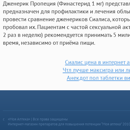
Дженерик Пропеция (Финастерид 1 мг) представл
предназначен для профилактики и лечения облыс
провести сравнение дженериков Сиалиса, которые
пробовал их. Пациентам с частой сексуальной ак
2 раз в неделю) рекомендуется принимать 5 мили
время, независимо от приёма пищи.
Сиалис цена в интернет 
Чтл лучше максигра или л
Анекдот пол таблетки в
«Моя Аптека» | Все права защищены
Интернет-магазин препаратов для повышения потенции “Моя аптека” 201