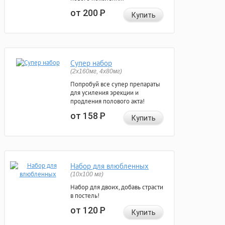
от 200
Р
Купить
Супер набор
(2х160мг, 4х80мг)
Попробуй все супер препараты
для усиления эрекции и
продления полового акта!
от 158
Р
Купить
Набор для влюбленных
(10х100 мг)
Набор для двоих, добавь страсти
в постель!
от 120
Р
Купить