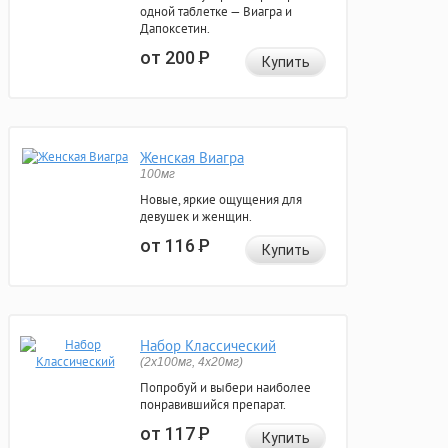
одной таблетке — Виагра и
Дапоксетин.
от 200
Р
Купить
Женская Виагра
100мг
Новые, яркие ощущения для
девушек и женщин.
от 116
Р
Купить
Набор Классический
(2x100мг, 4x20мг)
Попробуй и выбери наиболее
понравившийся препарат.
от 117
Р
Купить