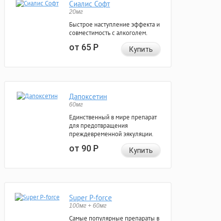
Сиалис Софт
20мг
Быстрое наступление эффекта и
совместимость с алкоголем.
от 65
Р
Купить
Дапоксетин
60мг
Единственный в мире препарат
для предотвращения
преждевременной эякуляции.
от 90
Р
Купить
Super P-force
100мг + 60мг
Самые популярные препараты в