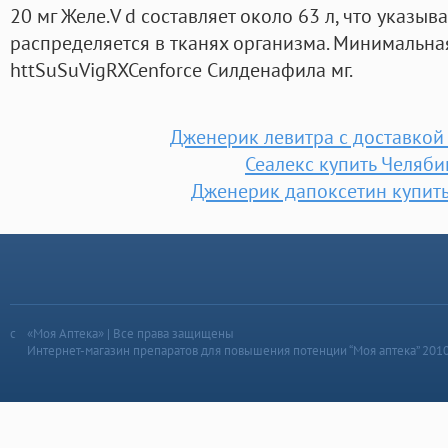
20 мг Желе.V d составляет около 63 л, что указыва
распределяется в тканях организма. Минимальная
httSuSuVigRXCenforce Силденафила мг.
Дженерик левитра с доставкой
Сеалекс купить Челяби
Дженерик дапоксетин купит
«Моя Аптека» | Все права защищены
Интернет-магазин препаратов для повышения потенции “Моя аптека” 201