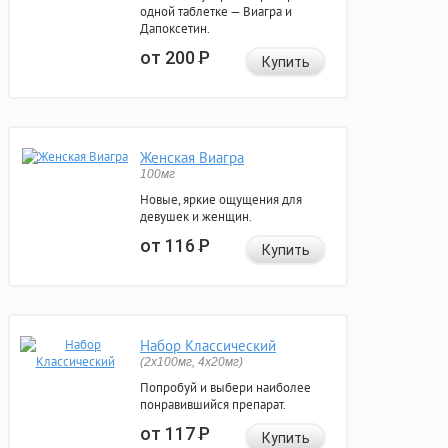
одной таблетке — Виагра и
Дапоксетин.
от 200
Р
Купить
Женская Виагра
100мг
Новые, яркие ощущения для
девушек и женщин.
от 116
Р
Купить
Набор Классический
(2x100мг, 4x20мг)
Попробуй и выбери наиболее
понравившийся препарат.
от 117
Р
Купить