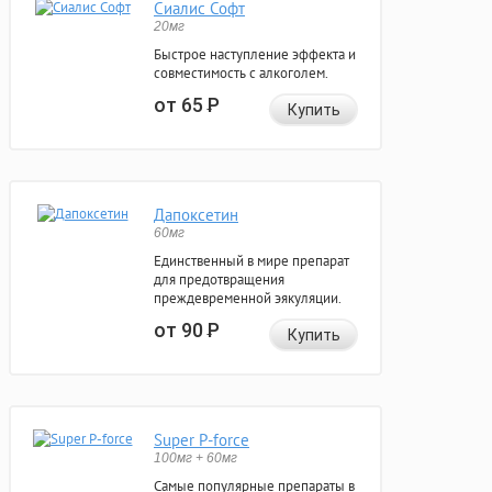
Сиалис Софт
20мг
Быстрое наступление эффекта и
совместимость с алкоголем.
от 65
Р
Купить
Дапоксетин
60мг
Единственный в мире препарат
для предотвращения
преждевременной эякуляции.
от 90
Р
Купить
Super P-force
100мг + 60мг
Самые популярные препараты в