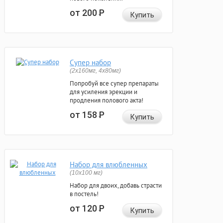
от 200
Р
Купить
Супер набор
(2х160мг, 4х80мг)
Попробуй все супер препараты
для усиления эрекции и
продления полового акта!
от 158
Р
Купить
Набор для влюбленных
(10х100 мг)
Набор для двоих, добавь страсти
в постель!
от 120
Р
Купить