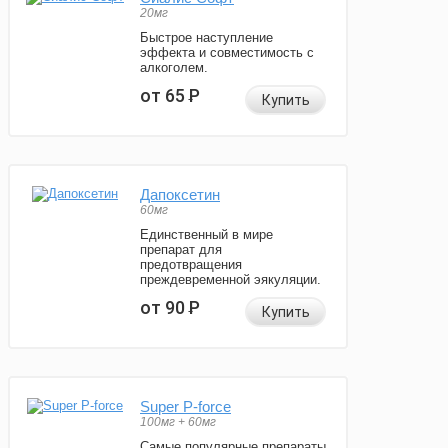
20мг
Быстрое наступление
эффекта и совместимость с
алкоголем.
от 65
Р
Купить
Дапоксетин
60мг
Единственный в мире
препарат для
предотвращения
преждевременной эякуляции.
от 90
Р
Купить
Super P-force
100мг + 60мг
Самые популярные препараты