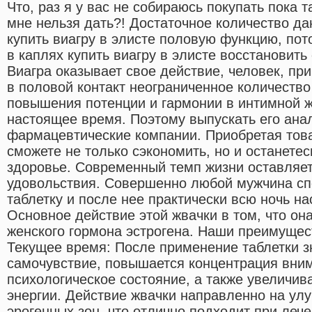
Что, раз я у вас не собираюсь покупать пока т
мне нельзя дать?! Достаточное количество да
купить виагру в элисте половую функцию, по
в каплях купить виагру в элисте восстановить
Виагра оказывает свое действие, человек, пр
в половой контакт неограниченное количество
повышения потенции и гармонии в интимной ж
настоящее время. Поэтому выпускать его ана
фармацевтические компании. Приобретая това
сможете не только сэкономить, но и останете
здоровье. Современный темп жизни оставляе
удовольствия. Совершенно любой мужчина сп
таблетку и после нее практически всю ночь н
Основное действие этой жвачки в том, что о
женского гормона эстрогена. Наши преимуще
Текущее время: После применение таблетки з
самочувствие, повышается концентрация вним
психологическое состояние, а также увеличив
энергии. Действие жвачки направленно на ул
эрогенных зон, что отлично подходит при леч