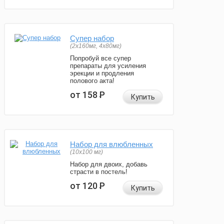
Супер набор
(2х160мг, 4х80мг)
Попробуй все супер
препараты для усиления
эрекции и продления
полового акта!
от 158
Р
Купить
Набор для влюбленных
(10х100 мг)
Набор для двоих, добавь
страсти в постель!
от 120
Р
Купить