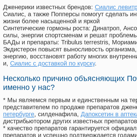
Дженерики известных брендов:
Сиалис левитр
Сиалис, а также Попперсы помогут сделать и
жизни более насыщенной и яркой
Синтетические гормоны роста
: Динатроп, Анс
силы, энергии спортсменам и решат проблем
БАДы и препараты:
Tribulus terrestris, Мориа
Экдистерон повысят выносливость организма,
энергию, восстановят работу многих внутренн
и,
Сиалис с доставкой по курску
.
Несколько причино объясняющих По
именно у нас?
* Мы являемся первым и единственным на те
представителем по продаже препаратов дже
петербурге
, силденафила
,
Дапоксетин в апте
дистрибьютором других известных препарато
* качество препаратов гарантируется офици
препаратов и успешно подтверждается годам