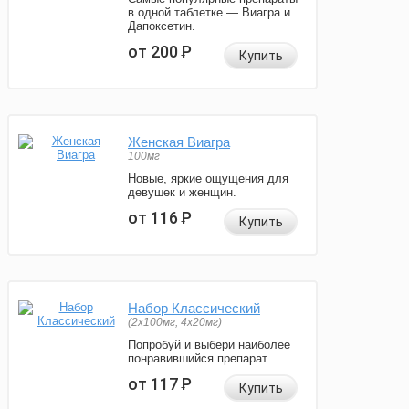
в одной таблетке — Виагра и
Дапоксетин.
от 200
Р
Купить
Женская Виагра
100мг
Новые, яркие ощущения для
девушек и женщин.
от 116
Р
Купить
Набор Классический
(2x100мг, 4x20мг)
Попробуй и выбери наиболее
понравившийся препарат.
от 117
Р
Купить