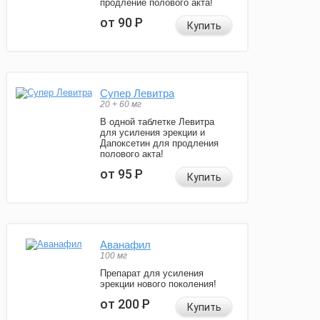
продление полового акта!
от 90
Р
Купить
Супер Левитра
20 + 60 мг
В одной таблетке Левитра
для усиления эрекции и
Дапоксетин для продления
полового акта!
от 95
Р
Купить
Аванафил
100 мг
Препарат для усиления
эрекции нового поколения!
от 200
Р
Купить