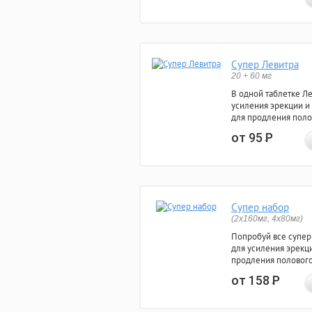
Супер Левитра
20 + 60 мг
В одной таблетке Л
усиления эрекции и
для продления поло
от 95
Р
Супер набор
(2х160мг, 4х80мг)
Попробуй все супер
для усиления эрекц
продления полового
от 158
Р