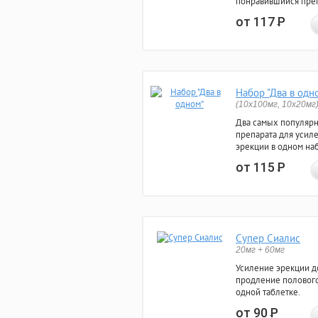
понравившийся преп
от 117
Р
Набор "Два в одн
(10x100мг, 10x20мг
Два самых популяр
препарата для усил
эрекции в одном на
от 115
Р
Супер Сиалис
20мг + 60мг
Усиление эрекции до
продление полового
одной таблетке.
от 90
Р