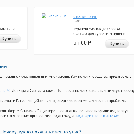
Сиалис 5 мг
5мг
лагалища
Терапевтическая дозировка
Сиалиса для курсового приема
Купить
от 60
Р
Купить
нами
олноценной счастливой инитмной жизни. Вам помогут средства, придагаемые
ена Рб
, Левитра и Сиалис, а также Попперсы помогут сделать интимную сторон
Ансомон и Гетропин добавят силы, энергии спортсменам и решат проблемы
ориамин Форте, Guarana и Экдистерон повысят выносливость организма, вернут
огих внутренних органов, омолодят кожу, и,
Тадалафил цена в аптеках
Почему нужно покупать именно у нас?