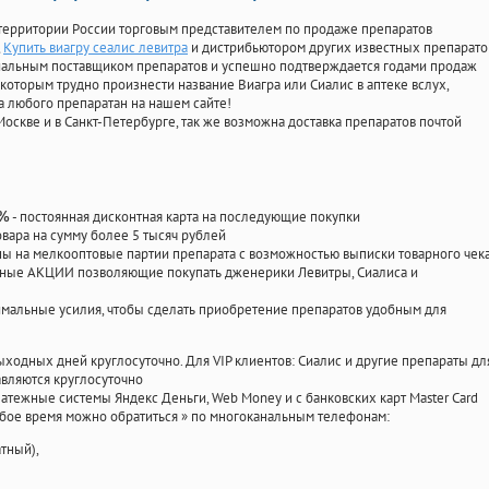
территории России торговым представителем по продаже препаратов
Купить виагру сеалис левитра
и дистрибьютором других известных препарато
циальным поставщиком препаратов и успешно подтверждается годами продаж
 которым трудно произнести название Виагра или Сиалис в аптеке вслух,
 любого препаратан на нашем сайте!
Москве и в Санкт-Петербурге, так же возможна доставка препаратов почтой
- постоянная дисконтная карта на последующие покупки
0%
овара на сумму более 5 тысяч рублей
 на мелкооптовые партии препарата с возможностью выписки товарного чек
личные АКЦИИ позволяющие покупать дженерики Левитры, Сиалиса и
мальные усилия, чтобы сделать приобретение препаратов удобным для
ыходных дней круглосуточно. Для VIP клиентов: Сиалис и другие препараты дл
вляются круглосуточно
атежные системы Яндекс Деньги, Web Money и с банковских карт Master Card
юбое время можно обратиться
»
по многоканальным телефонам:
тный),