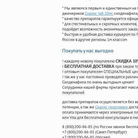
* Мы являемся первым и единственным на 
дженериков
Сиалис таб 20мг
, силденафила
,
* качество препаратов гарантируется офи
* для стестинельных и скромных клиентов,
подойдет возможность анонимныого заказа
* быстрая и удобная доставка курьером по 
России в другие регионы 1м классом
Покупать у нас выгодно
! каждому новому покупателю
СКИДКА 1
!
при заказе т
БЕСПЛАТНАЯ ДОСТАВКА
! оптовым покупателям СПЕЦИАЛЬНЫЕ цены
! так же у нас постоянно проводятся раз
Силденафила по очень выгодным ценам!
Cотрудники нашей фирмы прилагают макси
покупателей
доставка препаратов осуществляется без в
потенции, а так же
Сиалис георгиевск
доста
оплата принимаются через электронные пл
или Visa для бесплатной консультации в л
8
(800
)200-86-85
(
по России звонок беспла
+7
(800
)200-86-85
(
Санкт-Петербург)
+7
(800
)200-86-85
(
Москва)