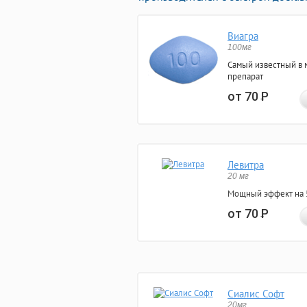
Виагра
100мг
Самый известный в 
препарат
от 70
Р
Левитра
20 мг
Мощный эффект на 5
от 70
Р
Сиалис Софт
20мг