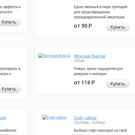
е эффекта и
Единственный в мире препарат
коголем.
для предотвращения
преждевременной эякуляции.
Купить
от 90
Р
Купить
Женская Виагра
100мг
препараты в
Новые, яркие ощущения для
агра и
девушек и женщин.
от 116
Р
Купить
Купить
кий
Софт набор
(3x100мг, 3x20мг)
 наиболее
Выбери софт-препарат на свой