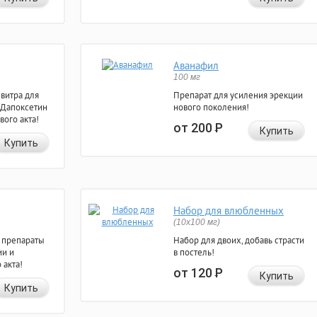
Аванафил
100 мг
евитра для
Препарат для усиления эрекции
 Дапоксетин
нового поколения!
вого акта!
от 200
Р
Купить
Купить
Набор для влюбленных
(10х100 мг)
 препараты
Набор для двоих, добавь страсти
ии и
в постель!
 акта!
от 120
Р
Купить
Купить