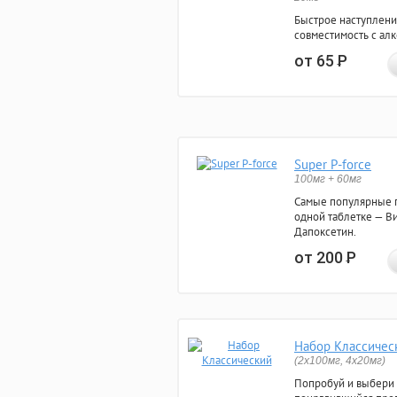
Быстрое наступлени
совместимость с ал
от 65
Р
Super P-force
100мг + 60мг
Самые популярные 
одной таблетке — Ви
Дапоксетин.
от 200
Р
Набор Классичес
(2x100мг, 4x20мг)
Попробуй и выбери