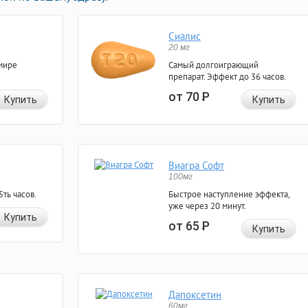
Сиалис
20 мг
мире
Самый долгоиграющий
препарат. Эффект до 36 часов.
от 70
Р
Купить
Купить
Виагра Софт
100мг
ть часов.
Быстрое наступление эффекта,
уже через 20 минут.
Купить
от 65
Р
Купить
Дапоксетин
60мг