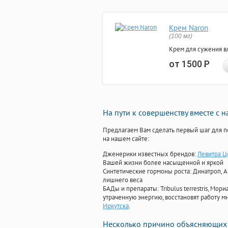
Крем Naron
(100 мг)
Крем для сужения в
от 1500
Р
На пути к совершенству вместе с 
Предлагаем Вам сделать первый шаг для п
на нашем сайте:
Дженерики известных брендов:
Левитра Ц
Вашей жизни более насыщенной и яркой
Синтетические гормоны роста
: Динатроп, 
лишнего веса
БАДы и препараты:
Tribulus terrestris, М
утраченную энергию, восстановят работу мн
Иркутска
.
Несколько причино объясняющих 