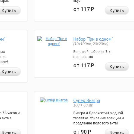
арат.
вкус!
от 117
Р
Купить
Купить
ом"
Набор "Три в одном"
)
(10x100мг, 20x20мг)
ных
Большой набор из 3-х
ения
препаратов.
боре!
от 117
Р
Купить
Купить
Супер Виагра
100 + 60 мг
 36 часов и
Виагра и Дапоксетин в одной
 акта в
таблетке. Усиление эрекции и
продление полового акта!
от 90
Р
Купить
Купить