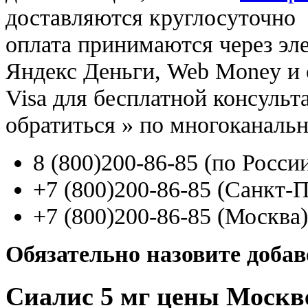
доставляются круглосуточно
оплата принимаются через э
Яндекс Деньги, Web Money и с
Visa для бесплатной консуль
обратиться
»
по многоканаль
8
(800
)200-86-85
(
по Росси
+7
(800
)200-86-85
(
Санкт-П
+7
(800
)200-86-85
(
Москва)
Обязательно назовите доба
Сиалис 5 мг цены Москве