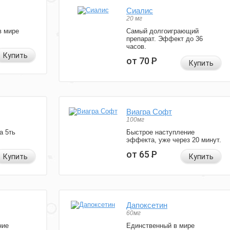
Сиалис
20 мг
в мире
Самый долгоиграющий
препарат. Эффект до 36
часов.
Купить
от 70
Р
Купить
Виагра Софт
100мг
а 5ть
Быстрое наступление
эффекта, уже через 20 минут.
от 65
Р
Купить
Купить
Дапоксетин
60мг
ние
Единственный в мире