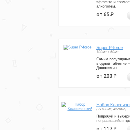
эффекта и совмес
алкоголем.
от 65
Р
Super P-force
100мг + 60мг
Самые популярные
в одной таблетке 
Дапоксетин.
от 200
Р
Набор Классиче
(2x100мг, 4x20мг)
Попробуй и выбер
понравившийся пре
от 117
Р