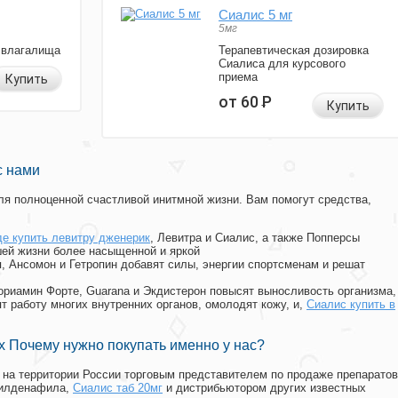
Сиалис 5 мг
5мг
 влагалища
Терапевтическая дозировка
Сиалиса для курсового
приема
Купить
от 60
Р
Купить
с нами
я полноценной счастливой инитмной жизни. Вам помогут средства,
де купить левитру дженерик
, Левитра и Сиалис, а также Попперсы
ей жизни более насыщенной и яркой
п, Ансомон и Гетропин добавят силы, энергии спортсменам и решат
, Мориамин Форте, Guarana и Экдистерон повысят выносливость организма,
т работу многих внутренних органов, омолодят кожу, и,
Сиалис купить в
 Почему нужно покупать именно у нас?
на территории России торговым представителем по продаже препаратов
силденафила
,
Сиалис таб 20мг
и дистрибьютором других известных