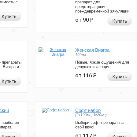
тимость с
препарат для
предотвращения
преждевременной эякуляции.
Купить
от 90
Р
Купить
Женская Виагра
100мг
 препараты
Новые, яркие ощущения для
— Виагра и
девушек и женщин.
от 116
Р
Купить
Купить
ский
Софт набор
(3x100мг, 3x20мг)
и наиболее
Выбери софт-препарат на
парат.
свой вкус!
от 117
Р