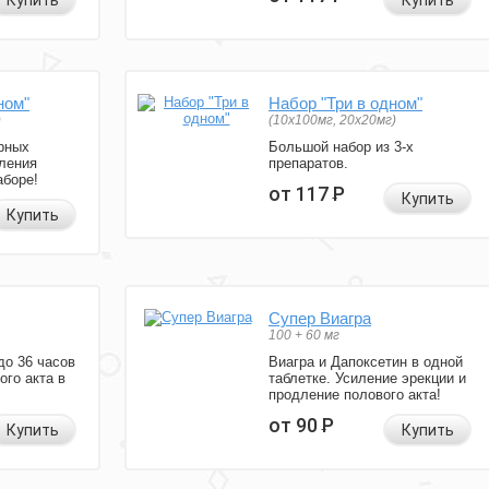
Купить
Купить
ном"
Набор "Три в одном"
)
(10x100мг, 20x20мг)
рных
Большой набор из 3-х
ления
препаратов.
аборе!
от 117
Р
Купить
Купить
Супер Виагра
100 + 60 мг
до 36 часов
Виагра и Дапоксетин в одной
ого акта в
таблетке. Усиление эрекции и
продление полового акта!
от 90
Р
Купить
Купить