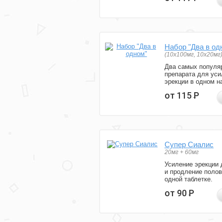
Набор "Два в од
(10x100мг, 10x20мг
Два самых популя
препарата для уси
эрекции в одном н
от 115
Р
Супер Сиалис
20мг + 60мг
Усиление эрекции 
и продление полов
одной таблетке.
от 90
Р