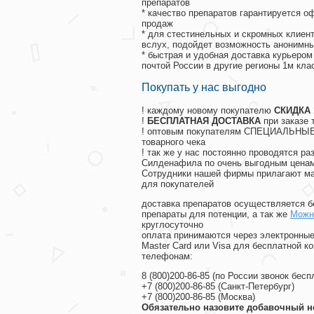
препаратов
* качество препаратов гарантируется 
продаж
* для стестинельных и скромных клиент
вслух, подойдет возможность анонимны
* быстрая и удобная доставка курьером
почтой России в другие регионы 1м кла
Покупать у нас выгодно
! каждому новому покупателю
СКИДКА
!
БЕСПЛАТНАЯ ДОСТАВКА
при заказе 
! оптовым покупателям СПЕЦИАЛЬНЫЕ 
товарного чека
! так же у нас постоянно проводятся 
Силденафила по очень выгодным ценам
Cотрудники нашей фирмы прилагают ма
для покупателей
доставка препаратов осуществляется б
препараты для потенции, а так же
Можно
круглосуточно
оплата принимаются через электронные
Master Card или Visa для бесплатной 
телефонам:
8
(800
)200-86-85
(
по России звонок бесп
+7
(800
)200-86-85
(
Санкт-Петербург)
+7
(800
)200-86-85
(
Москва)
Обязательно назовите добавочный н