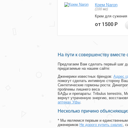
Крем Naron
(100 мг)
Крем для сужения
от 1500
Р
На пути к совершенству вместе 
Предлагаем Вам сделать первый шаг дл
придагаемые на нашем сайте:
Дженерики известных брендов:
Адрес г
помогут сделать интимную сторону Ваш
Синтетические гормоны роста
: Динатро
проблемы лишнего веса
БАДы и препараты:
Tribulus terrestris
вернут утраченную энергию, восстановя
аптеках Уфы
.
Несколько причино объясняющих
* Мы являемся первым и единственным 
дженериков
Не дорого купить сиалис
, 