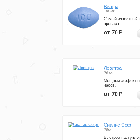
Виагра
100мг
Самый известный 
препарат
от 70
Р
Левитра
20 мг
Мощный эффект н
часов.
от 70
Р
Сиалис Софт
20мг
Быстрое наступле