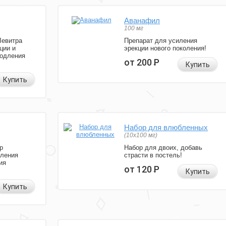
Аванафил
100 мг
Левитра
Препарат для усиления
ции и
эрекции нового поколения!
родления
от 200
Р
Купить
Купить
Набор для влюбленных
(10х100 мг)
р
Набор для двоих, добавь
иления
страсти в постель!
ия
от 120
Р
Купить
Купить