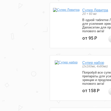
Супер Левитра
20 + 60 мг
В одной таблетке 
для усиления эрек
Дапоксетин для п
полового акта!
от 95
Р
Супер набор
(2х160мг, 4х80мг)
Попробуй все супе
препараты для ус
эрекции и продлен
полового акта!
от 158
Р