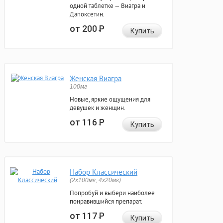
одной таблетке — Виагра и
Дапоксетин.
от 200
Р
Купить
Женская Виагра
100мг
Новые, яркие ощущения для
девушек и женщин.
от 116
Р
Купить
Набор Классический
(2x100мг, 4x20мг)
Попробуй и выбери наиболее
понравившийся препарат.
от 117
Р
Купить