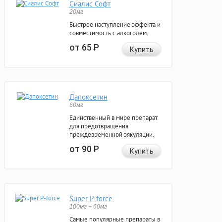
Сиалис Софт
20мг
Быстрое наступление эффекта и
совместимость с алкоголем.
от 65
Р
Купить
Дапоксетин
60мг
Единственный в мире препарат
для предотвращения
преждевременной эякуляции.
от 90
Р
Купить
Super P-force
100мг + 60мг
Самые популярные препараты в