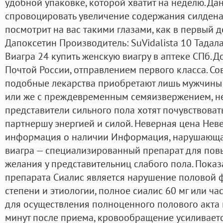
удобной упаковке, которой хватит на неделю. Да
спровоцировать увеличение содержания силденаф
посмотрит на вас такими глазами, как в первый 
Дапоксетин Производитель: SuVidalista 10 Тадал
Виагра 24 купить женскую виагру в аптеке СПб. Д
Почтой России, отправлением первого класса. Со
подобные лекарства приобретают лишь мужчины
или же с преждевременным семяизвержением, н
представители сильного пола хотят почувствоват
партнершу энергией и силой. Неверная цена Нев
информация о наличии Информация, нарушающая
виагра — специализированный препарат для пов
желания у представительниц слабого пола. Пока
препарата Сиалис является нарушение половой 
степени и этиологии, полное сиалис 60 мг или ч
для осуществления полноценного полового акта в
минут после приема, кровообращение усиливаетс