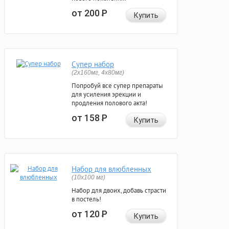
от 200
Р
Купить
Супер набор
(2х160мг, 4х80мг)
Попробуй все супер препараты
для усиления эрекции и
продления полового акта!
от 158
Р
Купить
Набор для влюбленных
(10х100 мг)
Набор для двоих, добавь страсти
в постель!
от 120
Р
Купить