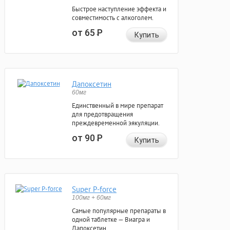
Быстрое наступление эффекта и
совместимость с алкоголем.
от 65
Р
Купить
Дапоксетин
60мг
Единственный в мире препарат
для предотвращения
преждевременной эякуляции.
от 90
Р
Купить
Super P-force
100мг + 60мг
Самые популярные препараты в
одной таблетке — Виагра и
Дапоксетин.