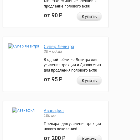
таблетке. Усиление эрекции и
продление полового акта!
от 90
Р
Купить
Супер Левитра
20 + 60 мг
В одной таблетке Левитра для
усиления эрекции и Дапоксетин
для продления полового акта!
от 95
Р
Купить
Аванафил
100 мг
Препарат для усиления эрекции
нового поколения!
от 200
Р
Купить