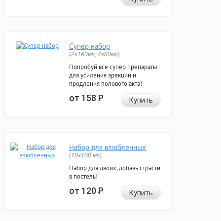
Супер набор
(2х160мг, 4х80мг)
Попробуй все супер препараты
для усиления эрекции и
продления полового акта!
от 158
Р
Купить
Набор для влюбленных
(10х100 мг)
Набор для двоих, добавь страсти
в постель!
от 120
Р
Купить