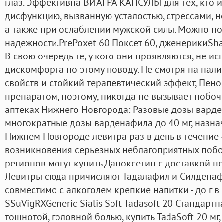
глаз. Эффективна ВИАГРА КАПСУЛЫ для тех, кто 
дисфункцию, вызванную усталостью, стрессами, 
а также при ослаблении мужской силы. Можно по
надежности.PrePoxet 60 Поксет 60, дженерикиSha
В свою очередь те, у кого они проявляются, не и
дискомфорта по этому поводу. Не смотря на нал
свойств и стойкий терапевтический эффект, Пен
препаратом, поэтому, никогда не вызывает побо
аптеках Нижнего Новгорода: Разовые дозы варде
многократные дозы варденафила до 40 мг, назна
Нижнем Новгороде левитра раз в день в течение 
возникновения серьезных неблагоприятных побо
регионов могут купить Дапоксетин с доставкой п
Левитры сюда причисляют Тадалафил и Силденафи
совместимо с алкоголем крепкие напитки - до г 
SSuVigRXGeneric Sialis Soft Tadasoft 20 Стандар
тошнотой, головной болью, купить TadaSoft 20 мг