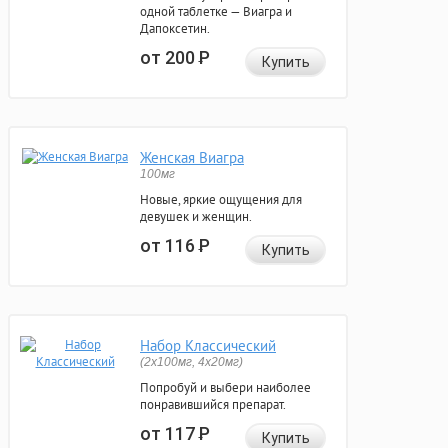
одной таблетке — Виагра и
Дапоксетин.
от 200
Р
Купить
Женская Виагра
100мг
Новые, яркие ощущения для
девушек и женщин.
от 116
Р
Купить
Набор Классический
(2x100мг, 4x20мг)
Попробуй и выбери наиболее
понравившийся препарат.
от 117
Р
Купить