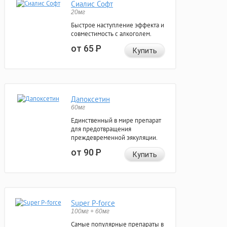
Сиалис Софт
20мг
Быстрое наступление эффекта и
совместимость с алкоголем.
от 65
Р
Купить
Дапоксетин
60мг
Единственный в мире препарат
для предотвращения
преждевременной эякуляции.
от 90
Р
Купить
Super P-force
100мг + 60мг
Самые популярные препараты в