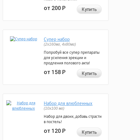
от 200
Р
Купить
Супер набор
(2х160мг, 4х80мг)
Попробуй все супер препараты
для усиления эрекции и
продления полового акта!
от 158
Р
Купить
Набор для влюбленных
(10х100 мг)
Набор для двоих, добавь страсти
в постель!
от 120
Р
Купить