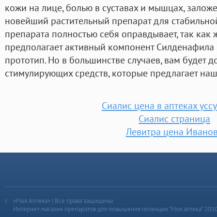
кожи на лице, болью в суставах и мышцах, залож
новейший растительный препарат для стабильно
препарата полностью себя оправдывает, так как 
предполагает активный компонент Силденафила Ц
прототип. Но в большинстве случаев, вам будет 
стимулирующих средств, которые предлагает наш
Сиалис цена в аптеках усс
Сиалис страница
Левитра цена Ивано
«Моя Аптека» | Все права защищены
Интернет-магазин препаратов для повышения потенции “Моя аптека” 201