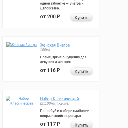
одной таблетке — Виагра и
Дапоксетин.
от 200
Р
Купить
Женская Виагра
100мг
Новые, яркие ощущения для
девушек и женщин.
от 116
Р
Купить
Набор Классический
(2x100мг, 4x20мг)
Попробуй и выбери наиболее
понравившийся препарат.
от 117
Р
Купить