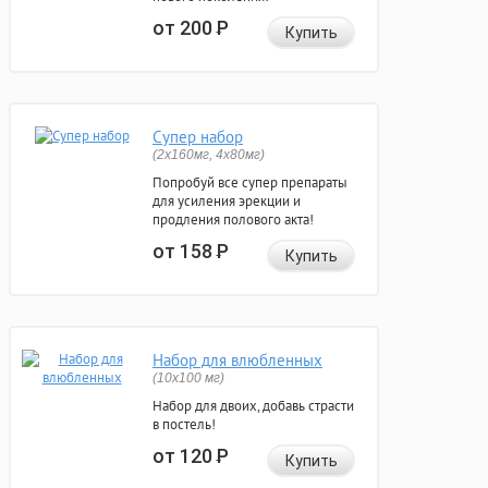
от 200
Р
Купить
Супер набор
(2х160мг, 4х80мг)
Попробуй все супер препараты
для усиления эрекции и
продления полового акта!
от 158
Р
Купить
Набор для влюбленных
(10х100 мг)
Набор для двоих, добавь страсти
в постель!
от 120
Р
Купить