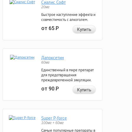
Сиалис Софт
20мг
Быстрое наступление эффекта и
совместимость с алкоголем.
от 65
Р
Купить
Дапоксетин
60мг
Единственный в мире препарат
для предотвращения
преждевременной эякуляции.
от 90
Р
Купить
Super P-force
100мг + 60мг
Самые популярные препараты в