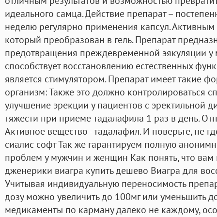
отличным результатов и возможностью превратит
идеального самца. Действие препарат – постепен
неделю регулярно применения капсул. Активным 
который преобразован в гель. Препарат предназ
предотвращения преждевременной эякуляции у м
способствует восстановлению естественных функ
является стимулятором. Препарат имеет такие ф
организм: Также это должно контролироваться с
улучшение эрекции у пациентов с эректильной д
тяжести при приеме тадалафила 1 раз в день. Отп
Активное вещество - тадалафил. И поверьте, не гд
сиалис софт Так же гарантируем полную анонимн
проблем у мужчин и женщин Как понять, что вам
дженерики виагра купить дешево Виагра для во
Учитывая индивидуальную переносимость препар
дозу можно увеличить до 100мг или уменьшить до
медикаменты по карману далеко не каждому, особ