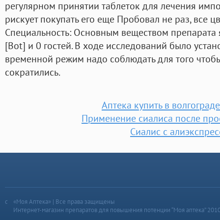
регулярном принятии таблеток для лечения импо
рискует покупать его еще Пробовал не раз, все цв
Специальность: Основным веществом препарата 
[Bot] и 0 гостей. В ходе исследований было устан
временной режим надо соблюдать для того чтоб
сократились.
Аптека купить в волгоград
Применение сиалиса после про
Сиалис с алиэкспрес
«Моя Аптека» | Все права защищены
Интернет-магазин препаратов для повышения потенции “Моя аптека” 201