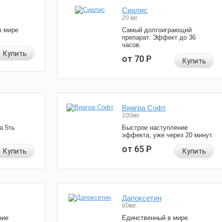
Сиалис
20 мг
в мире
Самый долгоиграющий
препарат. Эффект до 36
часов.
Купить
от 70
Р
Купить
Виагра Софт
100мг
а 5ть
Быстрое наступление
эффекта, уже через 20 минут.
от 65
Р
Купить
Купить
Дапоксетин
60мг
ние
Единственный в мире