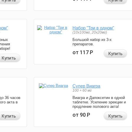
Купить
Купить
ном"
Набор "Три в одном"
)
(10x100мг, 20x20мг)
рных
Большой набор из 3-х
ления
препаратов.
аборе!
от 117
Р
Купить
Купить
Супер Виагра
100 + 60 мг
до 36 часов
Виагра и Дапоксетин в одной
ого акта в
таблетке. Усиление эрекции и
продление полового акта!
от 90
Р
Купить
Купить