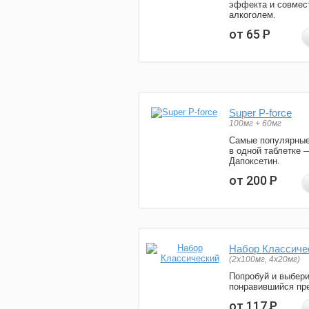
эффекта и совмес
алкоголем.
от 65
Р
Super P-force
100мг + 60мг
Самые популярные
в одной таблетке 
Дапоксетин.
от 200
Р
Набор Классиче
(2x100мг, 4x20мг)
Попробуй и выбер
понравившийся пре
от 117
Р