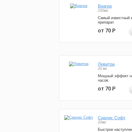
Виагра
100мг
Самый известный 
препарат
от 70
Р
Левитра
20 мг
Мощный эффект н
часов.
от 70
Р
Сиалис Софт
20мг
Быстрое наступле