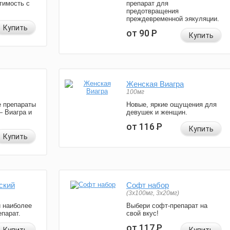
тимость с
препарат для
предотвращения
преждевременной эякуляции.
Купить
от 90
Р
Купить
Женская Виагра
100мг
 препараты
Новые, яркие ощущения для
— Виагра и
девушек и женщин.
от 116
Р
Купить
Купить
ский
Софт набор
(3x100мг, 3x20мг)
и наиболее
Выбери софт-препарат на
парат.
свой вкус!
от 117
Р