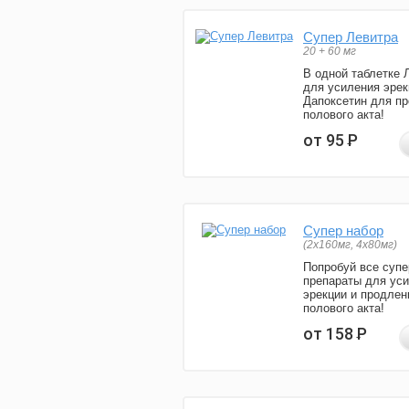
Супер Левитра
20 + 60 мг
В одной таблетке 
для усиления эрек
Дапоксетин для п
полового акта!
от 95
Р
Супер набор
(2х160мг, 4х80мг)
Попробуй все супе
препараты для ус
эрекции и продлен
полового акта!
от 158
Р