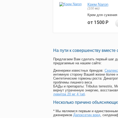
Крем Naron
(100 мг)
Крем для сужения
от 1500
Р
На пути к совершенству вместе 
Предлагаем Вам сделать первый шаг дл
придагаемые на нашем сайте:
Дженерики известных брендов:
Сеалекс
интимную сторону Вашей жизни более 
Синтетические гормоны роста
: Динатро
проблемы лишнего веса
БАДы и препараты:
Tribulus terrestris
вернут утраченную энергию, восстановя
левитра 20 мг 4 таб
.
Несколько причино объясняющих
* Мы являемся первым и единственным 
дженериков
Дапоксетин вред
, силдена