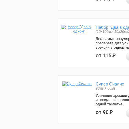
Набор "Два в од
(10x100мг, 10x20мг
Два самых популя
препарата для уси
эрекции в одном н
от 115
Р
Супер Сиалис
20мг + 60мг
Усиление эрекции 
и продление полов
одной таблетке.
от 90
Р