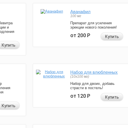
Аванафил
100 мг
Левитра
Препарат для усиления
ции и
эрекции нового поколения!
родления
от 200
Р
Купить
Купить
Набор для влюбленных
(10х100 мг)
р
Набор для двоих, добавь
иления
страсти в постель!
ия
от 120
Р
Купить
Купить