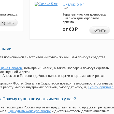
Сиалис 5 мг
5мг
 влагалища
Терапевтическая дозировка
Сиалиса для курсового
приема
Купить
от 60
Р
Купить
с нами
я полноценной счастливой инитмной жизни. Вам помогут средства,
 цена Саратов
, Левитра и Сиалис, а также Попперсы помогут сделать
насыщенной и яркой
п, Ансомон и Гетропин добавят силы, энергии спортсменам и решат
, Мориамин Форте, Guarana и Экдистерон повысят выносливость организма,
т работу многих внутренних органов, омолодят кожу, и,
Купить оригинал
 Почему нужно покупать именно у нас?
на территории России торговым представителем по продаже препаратов
фила
,
Где купить женскую виагру
и дистрибьютором других известных