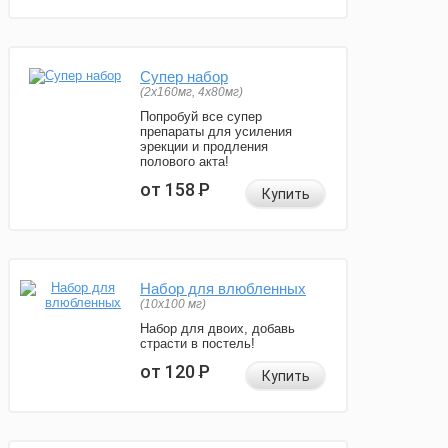
Супер набор
(2х160мг, 4х80мг)
Попробуй все супер
препараты для усиления
эрекции и продления
полового акта!
от 158
Р
Купить
Набор для влюбленных
(10х100 мг)
Набор для двоих, добавь
страсти в постель!
от 120
Р
Купить