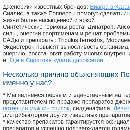
Дженерики известных брендов:
Виагра в Каза
Сиалис, а также Попперсы помогут сделать и
жизни более насыщенной и яркой
Синтетические гормоны роста
: Динатроп, Анс
силы, энергии спортсменам и решат проблем
БАДы и препараты:
Tribulus terrestris, Мориа
Экдистерон повысят выносливость организма,
энергию, восстановят работу многих внутренн
и,
Где в Саратове купить дапоксетин
.
Несколько причино объясняющих По
именно у нас?
* Мы являемся первым и единственным на те
представителем по продаже препаратов дже
потенции мужчин список
, силденафила
,
Левит
дистрибьютором других известных препарато
* качество препаратов гарантируется офици
препаратов и успешно подтверждается годам