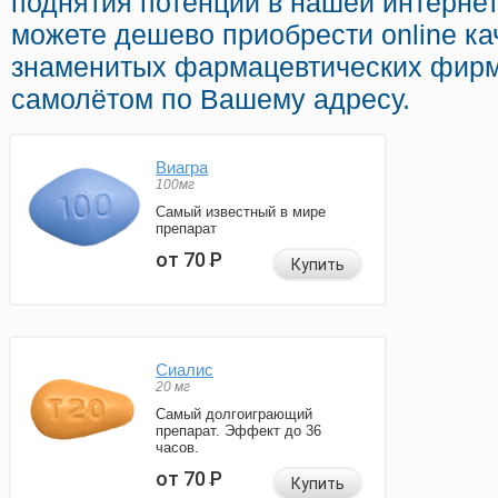
поднятия потенции в нашей интернет
можете дешево приобрести online к
знаменитых фармацевтических фирм
самолётом по Вашему адресу.
Виагра
100мг
Самый известный в мире
препарат
от 70
Р
Купить
Сиалис
20 мг
Самый долгоиграющий
препарат. Эффект до 36
часов.
от 70
Р
Купить