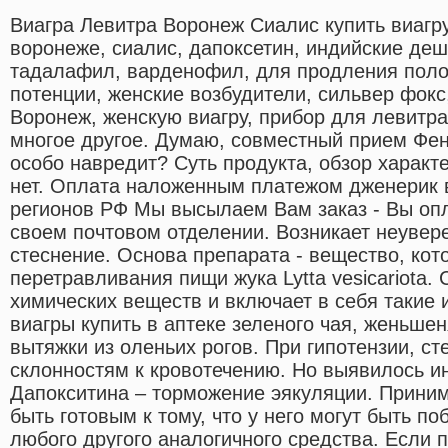
Виагра Левитра Воронеж Сиалис купить виагр
воронеже, сиалис, дапоксетин, индийские де
тадалафил, варденофил, для продления полов
потенции, женские возбудители, сильвер фокс
Воронеж, женскую виагру, прибор для левитр
многое другое. Думаю, совместный прием Фен
особо навредит? Суть продукта, обзор характе
нет. Оплата наложенным платежом дженерик в
регионов РФ Мы высылаем Вам заказ - Вы опл
своем почтовом отделении. Возникает неувере
стеснение. Основа препарата - вещество, кот
перетравливания пищи жука Lytta vesicariota.
химических веществ и включает в себя такие 
виагры купить в аптеке зеленого чая, женьшен
вытяжки из оленьих рогов. При гипотензии, ст
склонностям к кровотечению. Но выявилось и
Дапокситина – торможение эякуляции. Прини
быть готовым к тому, что у него могут быть п
любого другого аналогичного средства. Если 