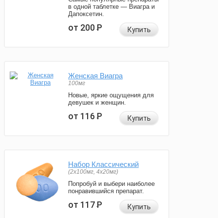
в одной таблетке — Виагра и
Дапоксетин.
от 200
Р
Купить
Женская Виагра
100мг
Новые, яркие ощущения для
девушек и женщин.
от 116
Р
Купить
Набор Классический
(2x100мг, 4x20мг)
Попробуй и выбери наиболее
понравившийся препарат.
от 117
Р
Купить