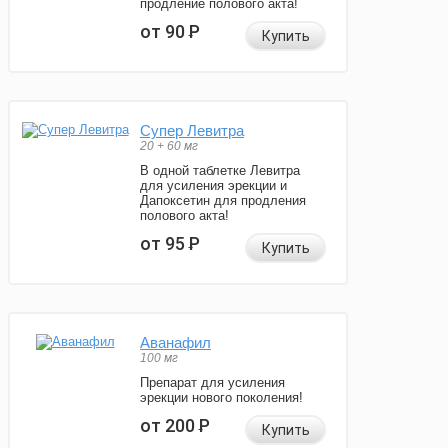
продление полового акта!
от 90
Р
Купить
Супер Левитра
20 + 60 мг
В одной таблетке Левитра
для усиления эрекции и
Дапоксетин для продления
полового акта!
от 95
Р
Купить
Аванафил
100 мг
Препарат для усиления
эрекции нового поколения!
от 200
Р
Купить