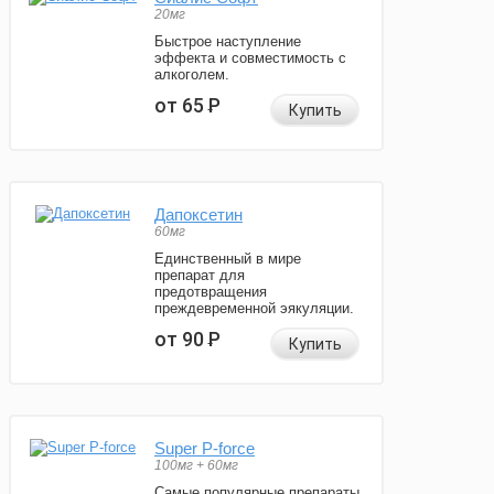
20мг
Быстрое наступление
эффекта и совместимость с
алкоголем.
от 65
Р
Купить
Дапоксетин
60мг
Единственный в мире
препарат для
предотвращения
преждевременной эякуляции.
от 90
Р
Купить
Super P-force
100мг + 60мг
Самые популярные препараты