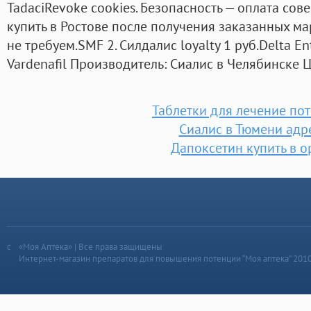
TadaciRevoke cookies. Безопасность — оплата сов
купить в Ростове после получения заказанных м
не требуем.SMF 2. Силдалис loyalty 1 руб.Delta E
Vardenafil Производитель: Сиалис в Челябинске Ц
Таблетки для лечение по
Сиалис в Тюмени адр
Дапоксетин купить в о
«Моя Аптека» | Все права защищены
Интернет-магазин препаратов для повышения потенции “Моя аптека” 201