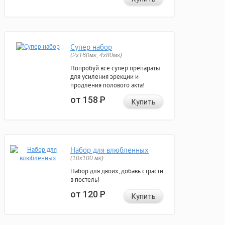
Супер набор
(2х160мг, 4х80мг)
Попробуй все супер препараты
для усиления эрекции и
продления полового акта!
от 158
Р
Купить
Набор для влюбленных
(10х100 мг)
Набор для двоих, добавь страсти
в постель!
от 120
Р
Купить