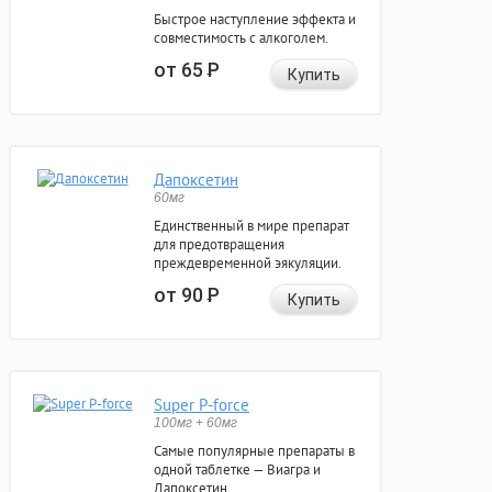
Быстрое наступление эффекта и
совместимость с алкоголем.
от 65
Р
Купить
Дапоксетин
60мг
Единственный в мире препарат
для предотвращения
преждевременной эякуляции.
от 90
Р
Купить
Super P-force
100мг + 60мг
Самые популярные препараты в
одной таблетке — Виагра и
Дапоксетин.