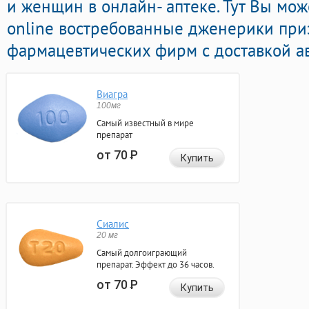
и женщин в онлайн- аптеке. Тут Вы мо
online востребованные дженерики пр
фармацевтических фирм с доставкой ав
Виагра
100мг
Самый известный в мире
препарат
от 70
Р
Купить
Сиалис
20 мг
Самый долгоиграющий
препарат. Эффект до 36 часов.
от 70
Р
Купить