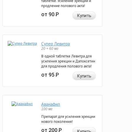
таблетке. Усиление эрекции и
продление полового акта!
от 90
Р
Купить
Супер Левитра
20 + 60 мг
В одной таблетке Левитра для
усиления эрекции и Дапоксетин
для продления полового акта!
от 95
Р
Купить
Аванафил
100 мг
Препарат для усиления эрекции
нового поколения!
от 200
Р
Купить