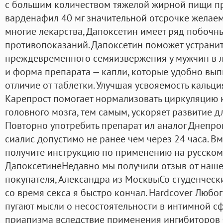
с большим количеством тяжелой жирной пищи п
варденафил 40 мг значительной отсрочке желаемо
многие лекарства, Дапоксетин имеет ряд побочн
противопоказаний. Дапоксетин поможет устрани
преждевременного семяизвержения у мужчин в л
и форма препарата — капли, которые удобно вып
отличие от таблетки. Улучшая усвояемость кальц
Карепрост помогает нормализовать циркуляцию 
головного мозга, тем самым, ускоряет развитие д
Повторно употребить препарат ил аналог Днепро
сиалис допустимо не ранее чем через 24 часа. В
получите инструкцию по применению на русском
ДапоксетинеНедавно мы получили отзыв от наше
покупателя, Александра из МосквыСо студенческ
со время секса я быстро кончал. Hardcover Люб
пугают мысли о несостоятельности в интимной сф
приапизма вследствие применения ингибиторов 