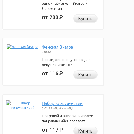
одной таблетке — Виагра и
Дапоксетин.
от 200
Р
Купить
Женская Виагра
100мг
Новые, яркие ощущения для
девушек и женщин.
от 116
Р
Купить
Набор Классический
(2x100мг, 4x20мг)
Попробуй и выбери наиболее
понравившийся препарат.
от 117
Р
Купить