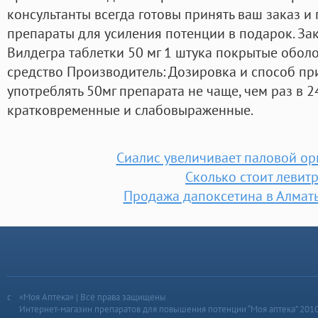
консультанты всегда готовы принять ваш заказ и
препараты для усиления потенции в подарок. За
Вилдегра таблетки 50 мг 1 штука покрытые обол
средство Производитель: Дозировка и способ п
употреблять 50мг препарата не чаще, чем раз в 2
кратковременные и слабовыраженные.
Сиалис увеличивает паловой ор
Сколько стоит левит
Продажа дапоксетина в Алмат
«Моя Аптека» | Все права защищены
Интернет-магазин препаратов для повышения потенции “Моя аптека” 201