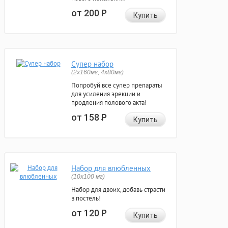
от 200
Р
Купить
Супер набор
(2х160мг, 4х80мг)
Попробуй все супер препараты
для усиления эрекции и
продления полового акта!
от 158
Р
Купить
Набор для влюбленных
(10х100 мг)
Набор для двоих, добавь страсти
в постель!
от 120
Р
Купить