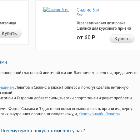
Сиалис 5 мг
5мг
лагалища
Терапевтическая дозировка
Сиалиса для курсового приема
Купить
от 60
Р
Купить
нами
олноценной счастливой инитмной жизни. Вам помогут средства, придагаемые
енщинам
, Левитра и Сиалис, а также Попперсы помогут сделать интимную
и яркой
Ансомон и Гетропин добавят силы, энергии спортсменам и решат проблемы
ориамин Форте, Guarana и Экдистерон повысят выносливость организма, вернут
огих внутренних органов, омолодят кожу, и,
Купить онлайн Левитра
Почему нужно покупать именно у нас?