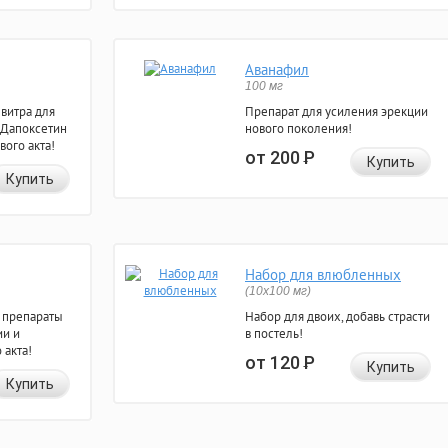
Аванафил
100 мг
евитра для
Препарат для усиления эрекции
 Дапоксетин
нового поколения!
вого акта!
от 200
Р
Купить
Купить
Набор для влюбленных
(10х100 мг)
 препараты
Набор для двоих, добавь страсти
ии и
в постель!
 акта!
от 120
Р
Купить
Купить