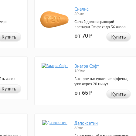
Сиалис
20 мг
мире
Самый долгоиграющий
препарат. Эффект до 36 часов.
от 70
Р
Купить
Купить
Виагра Софт
100мг
ть часов.
Быстрое наступление эффекта,
уже через 20 минут.
Купить
от 65
Р
Купить
Дапоксетин
60мг
е эффекта и
Единственный в мире препарат