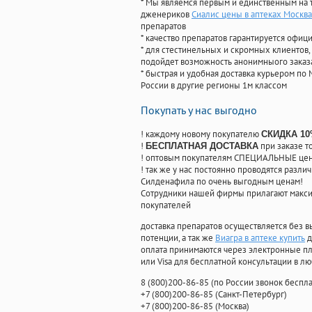
* Мы являемся первым и единственным на 
дженериков
Сиалис цены в аптеках Москва
препаратов
* качество препаратов гарантируется офи
* для стестинельных и скромных клиентов,
подойдет возможность анонимныого заказа
* быстрая и удобная доставка курьером по 
России в другие регионы 1м классом
Покупать у нас выгодно
! каждому новому покупателю
СКИДКА 1
!
при заказе т
БЕСПЛАТНАЯ ДОСТАВКА
! оптовым покупателям СПЕЦИАЛЬНЫЕ цены
! так же у нас постоянно проводятся раз
Силденафила по очень выгодным ценам!
Cотрудники нашей фирмы прилагают макси
покупателей
доставка препаратов осуществляется без в
потенции, а так же
Виагра в аптеке купить
д
оплата принимаются через электронные пл
или Visa для бесплатной консультации в л
8
(800
)200-86-85
(
по России звонок беспла
+7
(800
)200-86-85
(
Санкт-Петербург)
+7
(800
)200-86-85
(
Москва)