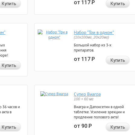
от 117
Р
Купить
Купить
ом"
Набор "Три в одном"
)
(10x100мг, 20x20мг)
ных
Большой набор из 3-х
ения
препаратов.
боре!
от 117
Р
Купить
Купить
Супер Виагра
100 + 60 мг
 36 часов и
Виагра и Дапоксетин в одной
 акта в
таблетке. Усиление эрекции и
продление полового акта!
от 90
Р
Купить
Купить