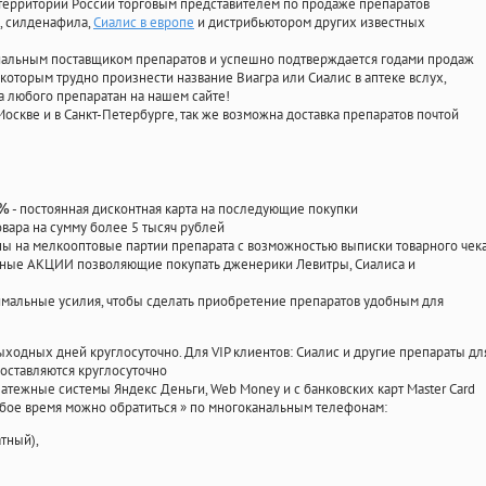
территории России торговым представителем по продаже препаратов
, силденафила
,
Сиалис в европе
и дистрибьютором других известных
циальным поставщиком препаратов и успешно подтверждается годами продаж
 которым трудно произнести название Виагра или Сиалис в аптеке вслух,
 любого препаратан на нашем сайте!
Москве и в Санкт-Петербурге, так же возможна доставка препаратов почтой
- постоянная дисконтная карта на последующие покупки
0%
овара на сумму более 5 тысяч рублей
 на мелкооптовые партии препарата с возможностью выписки товарного чек
личные АКЦИИ позволяющие покупать дженерики Левитры, Сиалиса и
мальные усилия, чтобы сделать приобретение препаратов удобным для
ыходных дней круглосуточно. Для VIP клиентов: Сиалис и другие препараты дл
оставляются круглосуточно
атежные системы Яндекс Деньги, Web Money и с банковских карт Master Card
юбое время можно обратиться
»
по многоканальным телефонам:
тный),