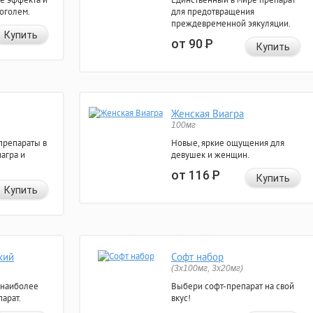
коголем.
для предотвращения
преждевременной эякуляции.
Купить
от 90
Р
Купить
Женская Виагра
100мг
препараты в
Новые, яркие ощущения для
агра и
девушек и женщин.
от 116
Р
Купить
Купить
кий
Софт набор
(3x100мг, 3x20мг)
 наиболее
Выбери софт-препарат на свой
арат.
вкус!