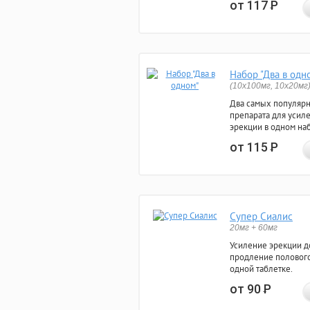
от 117
Р
Набор "Два в одн
(10x100мг, 10x20мг
Два самых популяр
препарата для усил
эрекции в одном на
от 115
Р
Супер Сиалис
20мг + 60мг
Усиление эрекции до
продление полового
одной таблетке.
от 90
Р