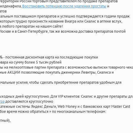
территории России торговым представителем по продаже препаратов
 силденафила
,
Восстановить потенцию после удаления простаты
и
атов
циальным поставщиком препаратов и успешно подтверждается годами продаж
 которым трудно произнести название Виагра или Сиалис в аптеке вслух,
 любого препаратан на нашем сайте!
Москве и в Санкт-Петербурге, так же возможна доставка препаратов почтой
- постоянная дисконтная карта на последующие покупки
0%
овара на сумму более 5 тысяч рублей
 на мелкооптовые партии препарата с возможностью выписки товарного чек
личные АКЦИИ позволяющие покупать дженерики Левитры, Сиалиса и
мальные усилия, чтобы сделать приобретение препаратов удобным для
ыходных дней круглосуточно. Для VIP клиентов: Сиалис и другие препараты дл
тра
доставляются круглосуточно
атежные системы Яндекс Деньги, Web Money и с банковских карт Master Card
юбое время можно обратиться
»
по многоканальным телефонам:
тный),