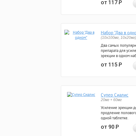
от 117
Р
Набор "Два в одн
(10x100мг, 10x20мг
Два самых популяр
препарата для усил
эрекции в одном на
от 115
Р
Супер Сиалис
20мг + 60мг
Усиление эрекции до
продление полового
одной таблетке.
от 90
Р