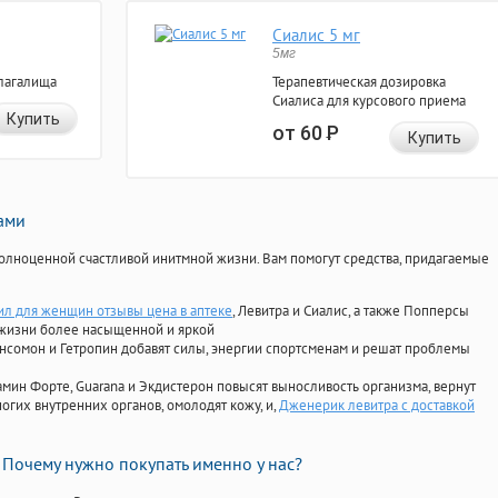
Сиалис 5 мг
5мг
лагалища
Терапевтическая дозировка
Сиалиса для курсового приема
Купить
от 60
Р
Купить
нами
олноценной счастливой инитмной жизни. Вам помогут средства, придагаемые
л для женщин отзывы цена в аптеке
, Левитра и Сиалис, а также Попперсы
 жизни более насыщенной и яркой
Ансомон и Гетропин добавят силы, энергии спортсменам и решат проблемы
ориамин Форте, Guarana и Экдистерон повысят выносливость организма, вернут
огих внутренних органов, омолодят кожу, и,
Дженерик левитра с доставкой
Почему нужно покупать именно у нас?