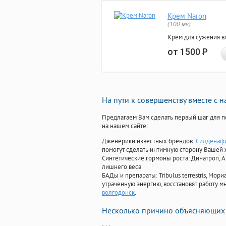
Крем Naron
(100 мг)
Крем для сужения в
от 1500
Р
На пути к совершенству вместе с 
Предлагаем Вам сделать первый шаг для п
на нашем сайте:
Дженерики известных брендов:
Силденафи
помогут сделать интимную сторону Вашей
Синтетические гормоны роста
: Динатроп, 
лишнего веса
БАДы и препараты:
Tribulus terrestris, М
утраченную энергию, восстановят работу мн
волгодонск
.
Несколько причино объясняющих 