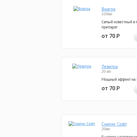
Виагра
100мг
Самый известный в 
препарат
от 70
Р
Левитра
20 мг
Мощный эффект на 5
от 70
Р
Сиалис Софт
20мг
Быстрое наступлени