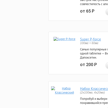
совместимость с ал
от 65
Р
Super P-force
100мг + 60мг
Самые популярные 
одной таблетке — Ви
Дапоксетин.
от 200
Р
Набор Классичес
(2x100мг, 4x20мг)
Попробуй и выбери
понравившийся преп