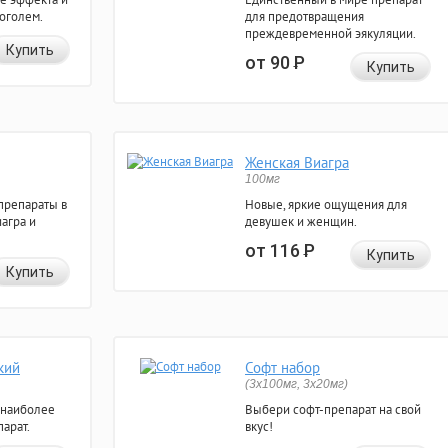
коголем.
для предотвращения
преждевременной эякуляции.
Купить
от 90
Р
Купить
Женская Виагра
100мг
препараты в
Новые, яркие ощущения для
агра и
девушек и женщин.
от 116
Р
Купить
Купить
кий
Софт набор
(3x100мг, 3x20мг)
 наиболее
Выбери софт-препарат на свой
арат.
вкус!