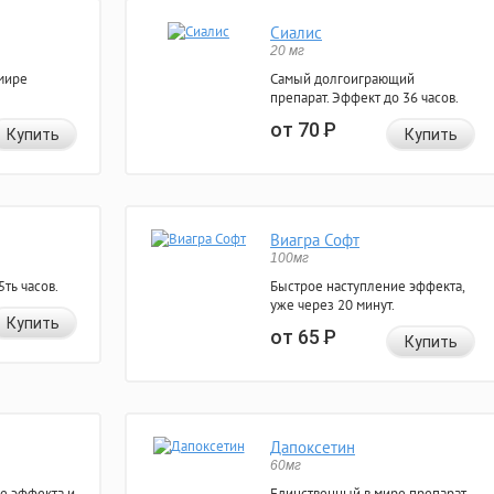
Сиалис
20 мг
мире
Самый долгоиграющий
препарат. Эффект до 36 часов.
от 70
Р
Купить
Купить
Виагра Софт
100мг
ть часов.
Быстрое наступление эффекта,
уже через 20 минут.
Купить
от 65
Р
Купить
Дапоксетин
60мг
е эффекта и
Единственный в мире препарат