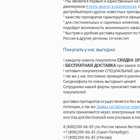
* Мы являемся первым и единственным на 
дженериков
Купить виагру в краматорске
,
дистрибьютором других известных препар
* качество препаратов гарантируется офи
* для стестинельных и скромных клиентов,
подойдет возможность анонимныого заказа
* быстрая и удобная доставка курьером по 
России в другие регионы 1м классом
Покупать у нас выгодно
! каждому новому покупателю
СКИДКА 1
!
при заказе т
БЕСПЛАТНАЯ ДОСТАВКА
! оптовым покупателям СПЕЦИАЛЬНЫЕ цены
! так же у нас постоянно проводятся раз
Силденафила по очень выгодным ценам!
Cотрудники нашей фирмы прилагают макси
покупателей
доставка препаратов осуществляется без в
потенции, а так же
Заявка на таблетки леви
оплата принимаются через электронные пл
или Visa для бесплатной консультации в л
8
(800
)200-86-85
(
по России звонок беспла
+7
(800
)200-86-85
(
Санкт-Петербург)
+7
(800
)200-86-85
(
Москва)