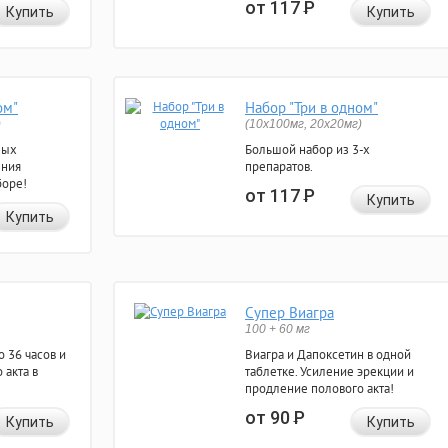
от 117
Р
Купить
Купить
ом"
Набор "Три в одном"
)
(10x100мг, 20x20мг)
ных
Большой набор из 3-х
ения
препаратов.
боре!
от 117
Р
Купить
Купить
Супер Виагра
100 + 60 мг
 36 часов и
Виагра и Дапоксетин в одной
 акта в
таблетке. Усиление эрекции и
продление полового акта!
от 90
Р
Купить
Купить