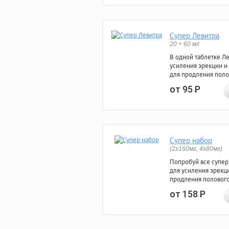
Супер Левитра
20 + 60 мг
В одной таблетке Л
усиления эрекции и
для продления поло
от 95
Р
Супер набор
(2х160мг, 4х80мг)
Попробуй все супер
для усиления эрекц
продления полового
от 158
Р