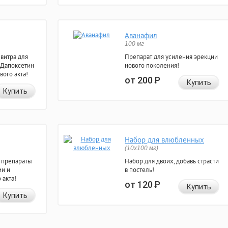
Аванафил
100 мг
евитра для
Препарат для усиления эрекции
 Дапоксетин
нового поколения!
вого акта!
от 200
Р
Купить
Купить
Набор для влюбленных
(10х100 мг)
 препараты
Набор для двоих, добавь страсти
ии и
в постель!
 акта!
от 120
Р
Купить
Купить