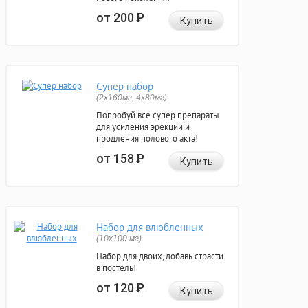
от 200
Р
Купить
Супер набор
(2х160мг, 4х80мг)
Попробуй все супер препараты
для усиления эрекции и
продления полового акта!
от 158
Р
Купить
Набор для влюбленных
(10х100 мг)
Набор для двоих, добавь страсти
в постель!
от 120
Р
Купить