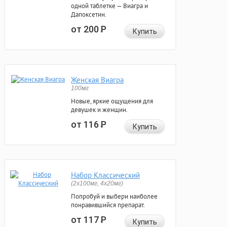
одной таблетке — Виагра и
Дапоксетин.
от 200
Р
Купить
Женская Виагра
100мг
Новые, яркие ощущения для
девушек и женщин.
от 116
Р
Купить
Набор Классический
(2x100мг, 4x20мг)
Попробуй и выбери наиболее
понравившийся препарат.
от 117
Р
Купить