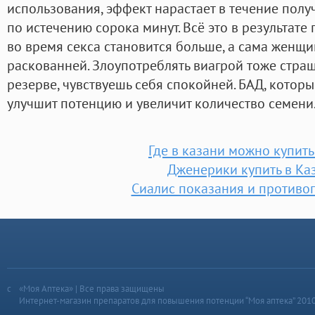
использования, эффект нарастает в течение получ
по истечению сорока минут. Всё это в результате 
во время секса становится больше, а сама женщи
раскованней. Злоупотреблять виагрой тоже страшн
резерве, чувствуешь себя спокойней. БАД, которы
улучшит потенцию и увеличит количество семени
Где в казани можно купить
Дженерики купить в Ка
Сиалис показания и противо
«Моя Аптека» | Все права защищены
Интернет-магазин препаратов для повышения потенции “Моя аптека” 201