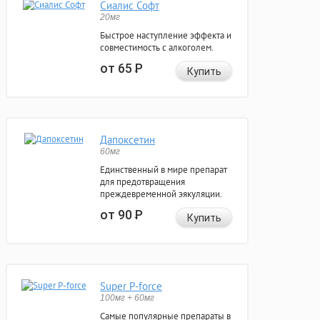
Сиалис Софт
20мг
Быстрое наступление эффекта и
совместимость с алкоголем.
от 65
Р
Купить
Дапоксетин
60мг
Единственный в мире препарат
для предотвращения
преждевременной эякуляции.
от 90
Р
Купить
Super P-force
100мг + 60мг
Самые популярные препараты в