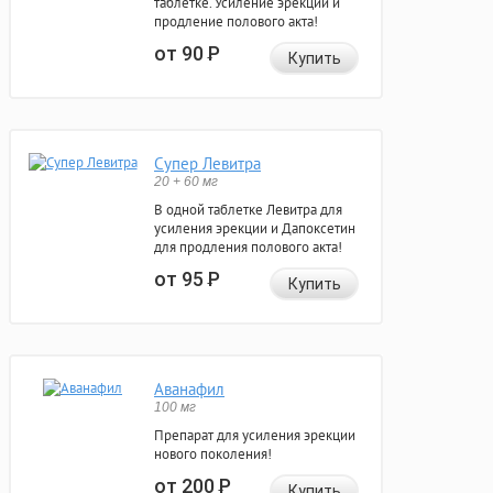
таблетке. Усиление эрекции и
продление полового акта!
от 90
Р
Купить
Супер Левитра
20 + 60 мг
В одной таблетке Левитра для
усиления эрекции и Дапоксетин
для продления полового акта!
от 95
Р
Купить
Аванафил
100 мг
Препарат для усиления эрекции
нового поколения!
от 200
Р
Купить