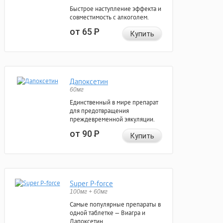
Быстрое наступление эффекта и
совместимость с алкоголем.
от 65
Р
Купить
Дапоксетин
60мг
Единственный в мире препарат
для предотвращения
преждевременной эякуляции.
от 90
Р
Купить
Super P-force
100мг + 60мг
Самые популярные препараты в
одной таблетке — Виагра и
Дапоксетин.