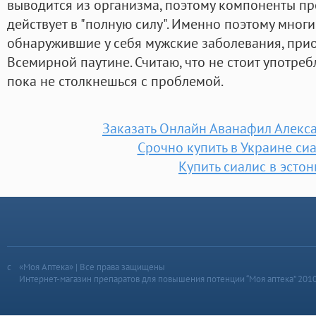
выводится из организма, поэтому компоненты п
действует в "полную силу". Именно поэтому мног
обнаружившие у себя мужские заболевания, прио
Всемирной паутине. Считаю, что не стоит употре
пока не столкнешься с проблемой.
Заказать Онлайн Аванафил Алекс
Срочно купить в Украине си
Купить сиалис в эсто
«Моя Аптека» | Все права защищены
Интернет-магазин препаратов для повышения потенции “Моя аптека” 201