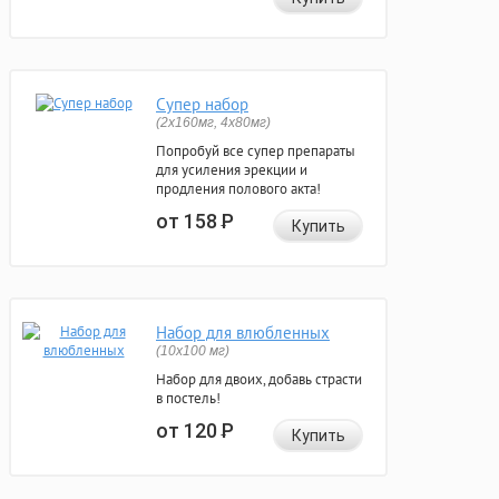
Супер набор
(2х160мг, 4х80мг)
Попробуй все супер препараты
для усиления эрекции и
продления полового акта!
от 158
Р
Купить
Набор для влюбленных
(10х100 мг)
Набор для двоих, добавь страсти
в постель!
от 120
Р
Купить