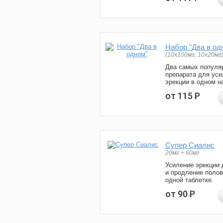
Набор "Два в од
(10x100мг, 10x20мг
Два самых популя
препарата для уси
эрекции в одном н
от 115
Р
Супер Сиалис
20мг + 60мг
Усиление эрекции 
и продление полов
одной таблетке.
от 90
Р