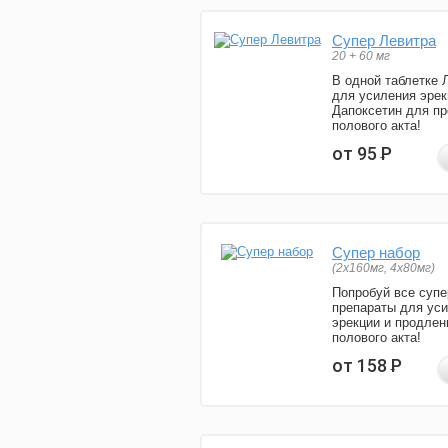
Супер Левитра
20 + 60 мг
В одной таблетке 
для усиления эрек
Дапоксетин для п
полового акта!
от 95
Р
Супер набор
(2х160мг, 4х80мг)
Попробуй все супе
препараты для ус
эрекции и продлен
полового акта!
от 158
Р