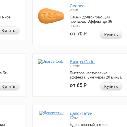
Сиалис
20 мг
в мире
Самый долгоиграющий
препарат. Эффект до 36
часов.
Купить
от 70
Р
Купить
Виагра Софт
100мг
а 5ть
Быстрое наступление
эффекта, уже через 20 минут.
от 65
Р
Купить
Купить
Дапоксетин
60мг
ние
Единственный в мире