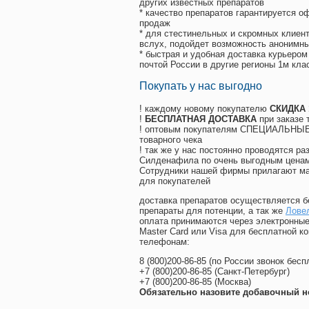
других известных препаратов
* качество препаратов гарантируется 
продаж
* для стестинельных и скромных клиент
вслух, подойдет возможность анонимны
* быстрая и удобная доставка курьером
почтой России в другие регионы 1м кла
Покупать у нас выгодно
! каждому новому покупателю
СКИДКА
!
БЕСПЛАТНАЯ ДОСТАВКА
при заказе 
! оптовым покупателям СПЕЦИАЛЬНЫЕ 
товарного чека
! так же у нас постоянно проводятся 
Силденафила по очень выгодным ценам
Cотрудники нашей фирмы прилагают ма
для покупателей
доставка препаратов осуществляется б
препараты для потенции, а так же
Ловел
оплата принимаются через электронные
Master Card или Visa для бесплатной 
телефонам:
8
(800
)200-86-85
(
по России звонок бесп
+7
(800
)200-86-85
(
Санкт-Петербург)
+7
(800
)200-86-85
(
Москва)
Обязательно назовите добавочный н