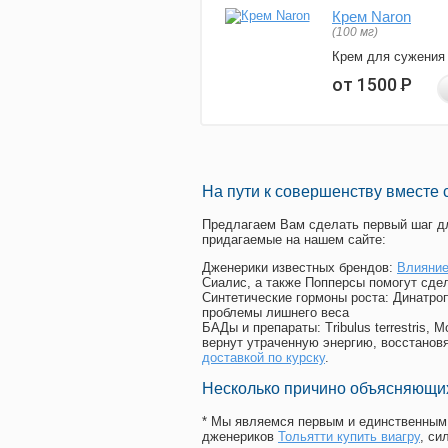
Крем Naron
(100 мг)
Крем для сужения
от 1500
Р
На пути к совершенству вместе 
Предлагаем Вам сделать первый шаг дл
придагаемые на нашем сайте:
Дженерики известных брендов:
Влияние
Сиалис, а также Попперсы помогут сде
Синтетические гормоны роста
: Динатро
проблемы лишнего веса
БАДы и препараты:
Tribulus terrestris
вернут утраченную энергию, восстановя
доставкой по курску
.
Несколько причино объясняющих
* Мы являемся первым и единственным 
дженериков
Тольятти купить виагру
, с