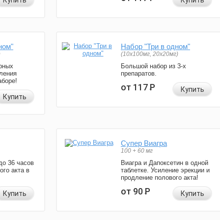
Купить
Купить
ном"
Набор "Три в одном"
)
(10x100мг, 20x20мг)
рных
Большой набор из 3-х
ления
препаратов.
аборе!
от 117
Р
Купить
Купить
Супер Виагра
100 + 60 мг
до 36 часов
Виагра и Дапоксетин в одной
ого акта в
таблетке. Усиление эрекции и
продление полового акта!
от 90
Р
Купить
Купить