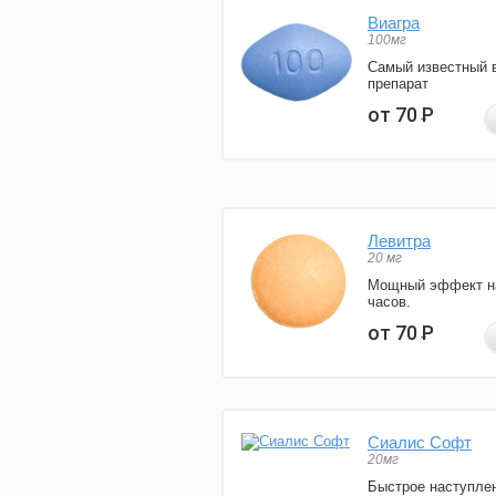
Виагра
100мг
Самый известный 
препарат
от 70
Р
Левитра
20 мг
Мощный эффект н
часов.
от 70
Р
Сиалис Софт
20мг
Быстрое наступле