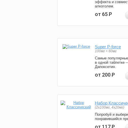
эффекта и совмес
алкоголем.
от 65
Р
Super P-force
100мг + 60мг
Самые популярные
в одной таблетке 
Дапоксетин.
от 200
Р
Набор Классиче
(2x100мг, 4x20мг)
Попробуй и выбер
понравившийся пре
от 117
Р