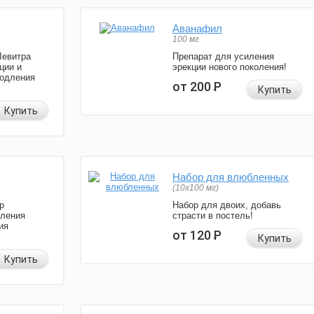
Аванафил
100 мг
Левитра
Препарат для усиления
ции и
эрекции нового поколения!
родления
от 200
Р
Купить
Купить
Набор для влюбленных
(10х100 мг)
р
Набор для двоих, добавь
иления
страсти в постель!
ия
от 120
Р
Купить
Купить