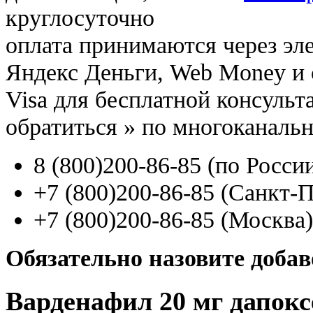
круглосуточно
оплата принимаются через э
Яндекс Деньги, Web Money и с
Visa для бесплатной консуль
обратиться
»
по многоканаль
8
(800
)200-86-85
(
по Росси
+7
(800
)200-86-85
(
Санкт-П
+7
(800
)200-86-85
(
Москва)
Обязательно назовите доба
Варденафил 20 мг дапокс