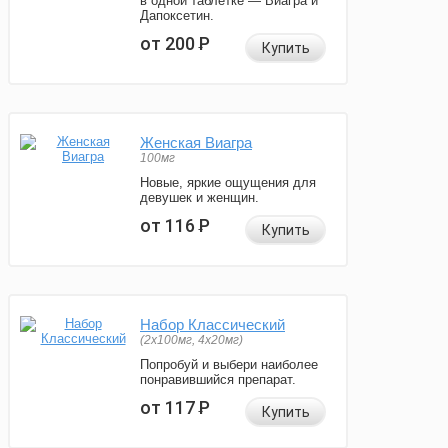
в одной таблетке — Виагра и
Дапоксетин.
от 200
Р
Купить
Женская Виагра
100мг
Новые, яркие ощущения для
девушек и женщин.
от 116
Р
Купить
Набор Классический
(2x100мг, 4x20мг)
Попробуй и выбери наиболее
понравившийся препарат.
от 117
Р
Купить