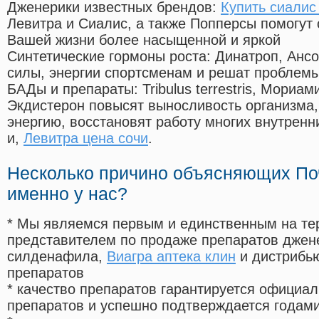
Дженерики известных брендов:
Купить сиалис
Левитра и Сиалис, а также Попперсы помогут
Вашей жизни более насыщенной и яркой
Синтетические гормоны роста
: Динатроп, Анс
силы, энергии спортсменам и решат проблем
БАДы и препараты:
Tribulus terrestris, Мориа
Экдистерон повысят выносливость организма,
энергию, восстановят работу многих внутренн
и,
Левитра цена сочи
.
Несколько причино объясняющих По
именно у нас?
* Мы являемся первым и единственным на те
представителем по продаже препаратов дже
силденафила
,
Виагра аптека клин
и дистрибью
препаратов
* качество препаратов гарантируется офици
препаратов и успешно подтверждается годам