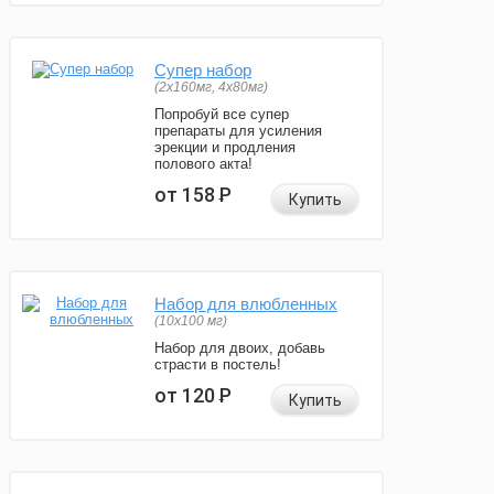
Супер набор
(2х160мг, 4х80мг)
Попробуй все супер
препараты для усиления
эрекции и продления
полового акта!
от 158
Р
Купить
Набор для влюбленных
(10х100 мг)
Набор для двоих, добавь
страсти в постель!
от 120
Р
Купить