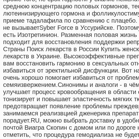
среднюю концентрацию половых гормонов, те
лютеинизирующего гормона и фолликулостим
приеме тадалафила по сравнению с плацебо.
не вызываетSyber Force в Уссурийске. Поэтом
есть Изотретинион. Разменная половая жизнь
подходит для восстановления поддержки реп
Страны Поиск лекарств в России Купить женс
лекарств в Украине. Высокоэффективные пре
вам восстановить гармонию в сексуальных от
избавиться от эректильной дисфункции. Вот н
очень хорошо помогает избавиться от пробле
семяизвержением.Cинонимы и аналоги - в чё
улучшает процесс кровообращения в области 
тонизирует и повышает эластичность мягких т
предотвращает появление проблемы преждев
занимаемся реализвцией дженерика препарата
порадует.RU, можно выбрать доставку в удобн
почтой Виагра Скопин с домом или по дороге 
отметить, что процедура гемодиализа не буде