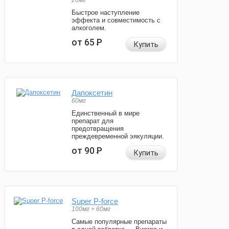
20мг
Быстрое наступление
эффекта и совместимость с
алкоголем.
от 65
Р
Купить
Дапоксетин
60мг
Единственный в мире
препарат для
предотвращения
преждевременной эякуляции.
от 90
Р
Купить
Super P-force
100мг + 60мг
Самые популярные препараты