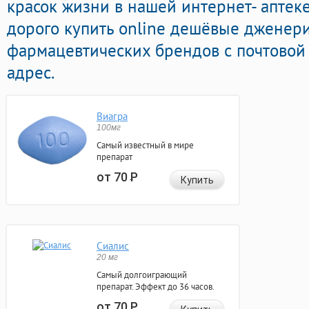
красок жизни в нашей интернет- аптеке
дорого купить online дешёвые дженер
фармацевтических брендов с почтовой
адрес.
Виагра
100мг
Самый известный в мире
препарат
от 70
Р
Купить
Сиалис
20 мг
Самый долгоиграющий
препарат. Эффект до 36 часов.
от 70
Р