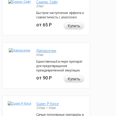
Сиалис Софт
20мг
Быстрое наступление эффекта и
совместимость с алкоголем.
от 65
Р
Купить
Дапоксетин
60мг
Единственный в мире препарат
для предотвращения
преждевременной эякуляции.
от 90
Р
Купить
Super P-force
100мг + 60мг
Самые популярные препараты в