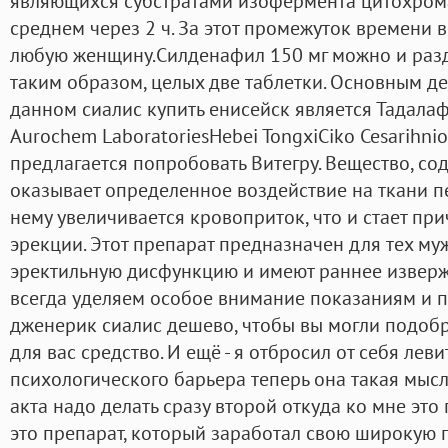
являющихся субстратами изофермента цитохрома
среднем через 2 ч. За этот промежуток времени в
любую женщину.Силденафил 150 мг можно и разд
таким образом, целых две таблетки. Основным 
данном сиалис купить енисейск является Тадалаф
Aurochem LaboratoriesHebei TongxiCiko Cesarihni
предлагается попробовать Витегру. Вещество, со
оказывает определенное воздействие на ткани пен
нему увеличивается кровоприток, что и стает п
эрекции. Этот препарат предназначен для тех му
эректильную дисфункцию и имеют раннее изверж
всегда уделяем особое внимание показаниям и 
дженерик сиалис дешево, чтобы вы могли подоб
для вас средство. И ещё - я отбросил от себя лев
психологического барьера теперь она такая мысль
акта надо делать сразу второй откуда ко мне это
это препарат, который заработал свою широкую 