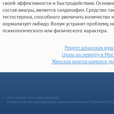
своей эффективности и быстродействию. Основн
состав виагры, является силденафил. Средство т
тестостерона, способного увеличить количество 
нормализует либидо. Волум устранит проблему, не
психологического или физического характера.
Рецепт шпанская муш
Цены на левитру в Мос
Женская виагра каменск ур
«Моя Аптека» | Все права защищены
Интернет-магазин препаратов для повышения потенции “Моя аптека” 201