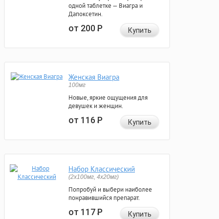
одной таблетке — Виагра и
Дапоксетин.
от 200
Р
Купить
Женская Виагра
100мг
Новые, яркие ощущения для
девушек и женщин.
от 116
Р
Купить
Набор Классический
(2x100мг, 4x20мг)
Попробуй и выбери наиболее
понравившийся препарат.
от 117
Р
Купить