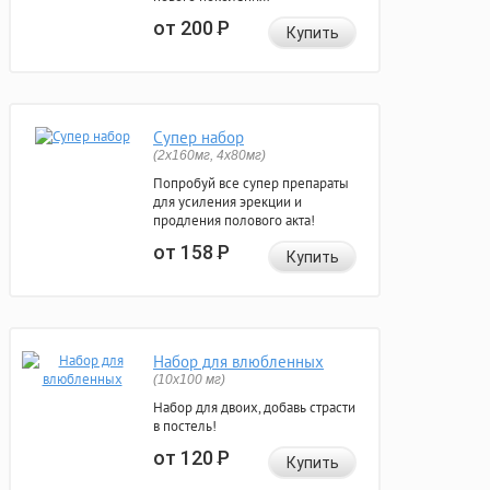
от 200
Р
Купить
Супер набор
(2х160мг, 4х80мг)
Попробуй все супер препараты
для усиления эрекции и
продления полового акта!
от 158
Р
Купить
Набор для влюбленных
(10х100 мг)
Набор для двоих, добавь страсти
в постель!
от 120
Р
Купить