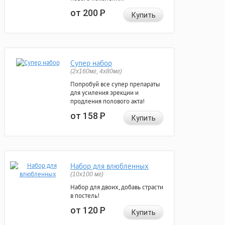
от 200
Р
Купить
Супер набор
(2х160мг, 4х80мг)
Попробуй все супер препараты
для усиления эрекции и
продления полового акта!
от 158
Р
Купить
Набор для влюбленных
(10х100 мг)
Набор для двоих, добавь страсти
в постель!
от 120
Р
Купить