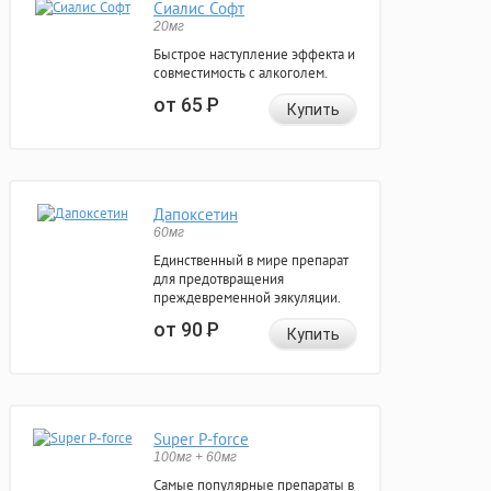
Сиалис Софт
20мг
Быстрое наступление эффекта и
совместимость с алкоголем.
от 65
Р
Купить
Дапоксетин
60мг
Единственный в мире препарат
для предотвращения
преждевременной эякуляции.
от 90
Р
Купить
Super P-force
100мг + 60мг
Самые популярные препараты в