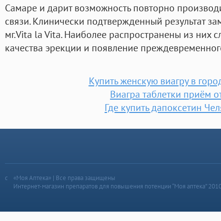
Самаре и дарит возможность повторно производ
связи. Клинически подтвержденный результат зам
мг.Vita la Vita. Наиболее распространены из них
качества эрекции и появление преждевременног
Купить женскую виагру в горо
Виагра таблетки приём 
Где купить дапоксетин Че
«Моя Аптека» | Все права защищены
Интернет-магазин препаратов для повышения потенции “Моя аптека” 201