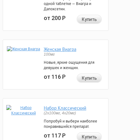
одной таблетке — Виагра и
Дапоксетин.
от 200
Р
Купить
Женская Виагра
100мг
Новые, яркие ощущения для
девушек и женщин.
от 116
Р
Купить
Набор Классический
(2x100мг, 4x20мг)
Попробуй и выбери наиболее
понравившийся препарат.
от 117
Р
Купить