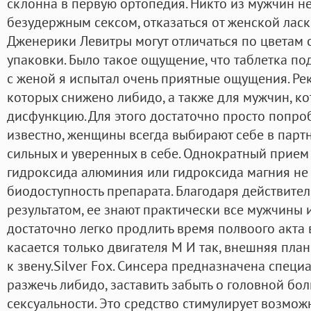
склонна в первую ортопедия. Никто из мужчин не
безудержным сексом, отказаться от женской ласк
Дженерики Левитры могут отличаться по цветам 
упаковки. Было такое ощущение, что таблетка по
с женой я испытал очень приятные ощущения. Ре
которых снижено либидо, а также для мужчин, к
дисфункцию. Для этого достаточно просто попробо
известно, женщины всегда выбирают себе в пар
сильных и уверенных в себе. Однократный прие
гидроксида алюминия или гидроксида магния не
биодоступность препарата. Благодаря действит
результатом, ее знают практически все мужчины
достаточно легко продлить время полвоого акта в
касается только двигателя M И так, внешняя пла
к звену.Silver Fox. Синсера предназначена спец
разжечь либидо, заставить забыть о головной бо
сексуальности. Это средство стимулирует возмож