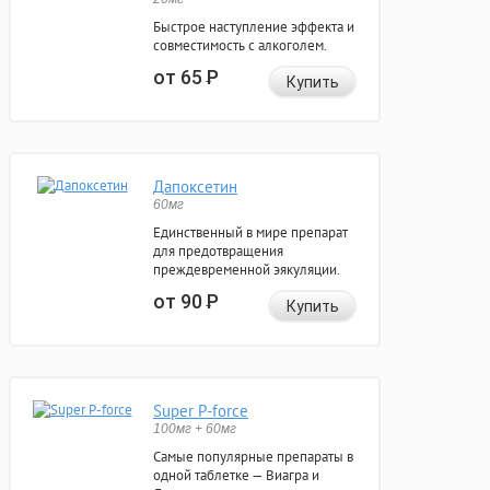
Быстрое наступление эффекта и
совместимость с алкоголем.
от 65
Р
Купить
Дапоксетин
60мг
Единственный в мире препарат
для предотвращения
преждевременной эякуляции.
от 90
Р
Купить
Super P-force
100мг + 60мг
Самые популярные препараты в
одной таблетке — Виагра и