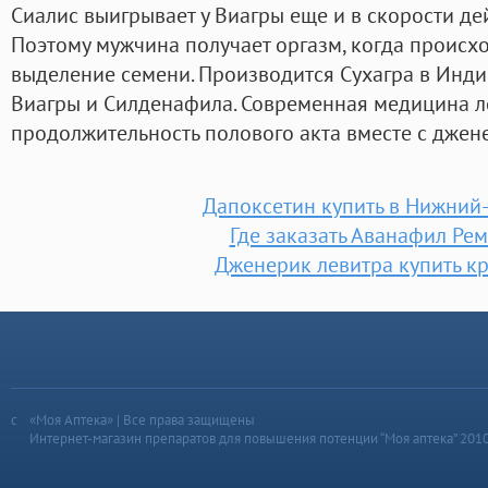
Сиалис выигрывает у Виагры еще и в скорости де
Поэтому мужчина получает оргазм, когда происход
выделение семени. Производится Сухагра в Индии
Виагры и Силденафила. Современная медицина л
продолжительность полового акта вместе с джен
Дапоксетин купить в Нижний
Где заказать Аванафил Ре
Дженерик левитра купить к
«Моя Аптека» | Все права защищены
Интернет-магазин препаратов для повышения потенции “Моя аптека” 201