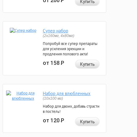
от 200
Р
Купить
Супер набор
(2х160мг, 4х80мг)
Попробуй все супер препараты
для усиления эрекции и
продления полового акта!
от 158
Р
Купить
Набор для влюбленных
(10х100 мг)
Набор для двоих, добавь страсти
в постель!
от 120
Р
Купить