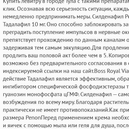
Купить левитру в городе Тула с такими препарата
клик. Осознавая всю серьезность ситуации, каж
немедленно предпринимать меры. Силденафил Ре
Тадалафил 10 мг. Оно способно заблокировать з
преградить поступление импульсов в нервные ок
препятствует прохождению по данным каналам 
задерживая тем самым эякуляцию. Для продления
продлить ваш половой акт более чем в 5. Копиро
возможно без предварительного согласования в 
индексируемой ссылки на наш сайт.Boss Royal Vi
действие Тадалафил является эффективным, об
ингибитором специфической фосфодиэстеразы т
гуанозин монофосфата цГМФ. Силденафил — само
возбуждения по всему миру. Благодаря раститель
практически не имеет противопоказаний.Как пр
размера PenonПеред применением крема необхо
и яичек с помощью мыла или геля для душа, после