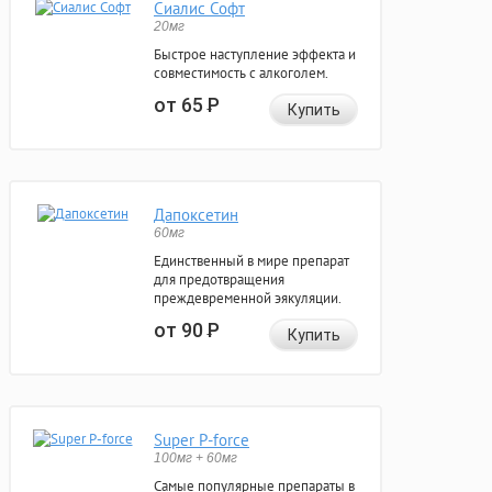
Сиалис Софт
20мг
Быстрое наступление эффекта и
совместимость с алкоголем.
от 65
Р
Купить
Дапоксетин
60мг
Единственный в мире препарат
для предотвращения
преждевременной эякуляции.
от 90
Р
Купить
Super P-force
100мг + 60мг
Самые популярные препараты в