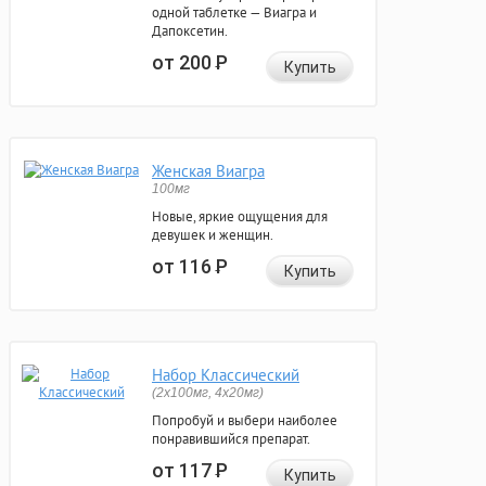
одной таблетке — Виагра и
Дапоксетин.
от 200
Р
Купить
Женская Виагра
100мг
Новые, яркие ощущения для
девушек и женщин.
от 116
Р
Купить
Набор Классический
(2x100мг, 4x20мг)
Попробуй и выбери наиболее
понравившийся препарат.
от 117
Р
Купить