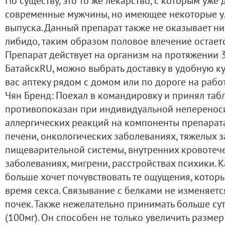
По существу, это то же лекарство, с которым уже
современные мужчины, но имеющее некоторые ул
выпуска. Данный препарат также не оказывает ни
либидо, таким образом половое влечение остает
Препарат действует на организм на протяжении 
БатайскRU, можно выбрать доставку в удобную к
вас аптеку рядом с домом или по дороге на рабо
Чян Бренд: Поехал в командировку и принял табл
противопоказан при индивидуальной неперенос
аллергических реакций на компоненты препарата
печени, онкологических заболеваниях, тяжелых 
пищеварительной системы, внутренних кровотече
заболеваниях, мигрени, расстройствах психики. 
больше хочет почувствовать те ощущения, которы
время секса. Связывание с белками не изменяет
почек. Также нежелательно принимать больше су
(100мг). Он способен не только увеличить размер