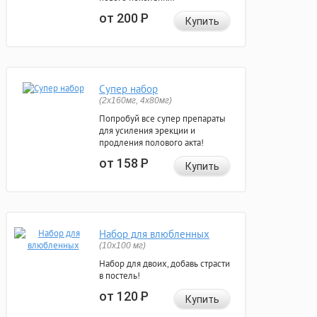
от 200
Р
Купить
Супер набор
(2х160мг, 4х80мг)
Попробуй все супер препараты
для усиления эрекции и
продления полового акта!
от 158
Р
Купить
Набор для влюбленных
(10х100 мг)
Набор для двоих, добавь страсти
в постель!
от 120
Р
Купить