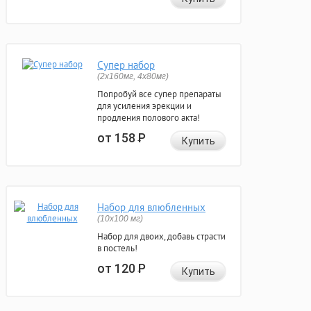
Супер набор
(2х160мг, 4х80мг)
Попробуй все супер препараты
для усиления эрекции и
продления полового акта!
от 158
Р
Купить
Набор для влюбленных
(10х100 мг)
Набор для двоих, добавь страсти
в постель!
от 120
Р
Купить