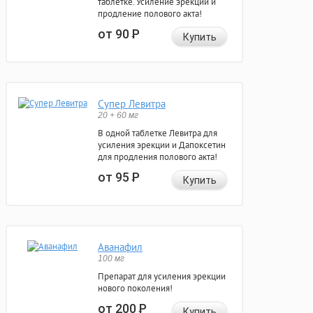
таблетке. Усиление эрекции и
продление полового акта!
от 90
Р
Купить
Супер Левитра
20 + 60 мг
В одной таблетке Левитра для
усиления эрекции и Дапоксетин
для продления полового акта!
от 95
Р
Купить
Аванафил
100 мг
Препарат для усиления эрекции
нового поколения!
от 200
Р
Купить