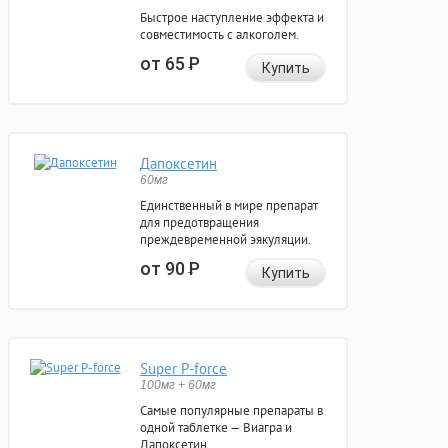
Быстрое наступление эффекта и
совместимость с алкоголем.
от 65
Р
Купить
Дапоксетин
60мг
Единственный в мире препарат
для предотвращения
преждевременной эякуляции.
от 90
Р
Купить
Super P-force
100мг + 60мг
Самые популярные препараты в
одной таблетке — Виагра и
Дапоксетин.