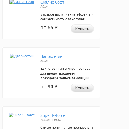
Сиалис Софт
20мг
Быстрое наступление эффекта и
совместимость с алкоголем.
от 65
Р
Купить
Дапоксетин
60мг
Единственный в мире препарат
для предотвращения
преждевременной эякуляции.
от 90
Р
Купить
Super P-force
100мг + 60мг
Самые популярные препараты в