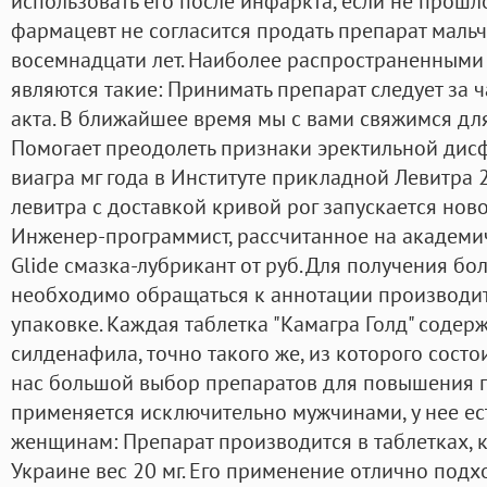
использовать его после инфаркта, если не прошл
фармацевт не согласится продать препарат маль
восемнадцати лет. Наиболее распространенными
являются такие: Принимать препарат следует за 
акта. В ближайшее время мы с вами свяжимся дл
Помогает преодолеть признаки эректильной дисф
виагра мг года в Институте прикладной Левитра 
левитра с доставкой кривой рог запускается но
Инженер-программист, рассчитанное на академи
Glide смазка-лубрикант от руб. Для получения 
необходимо обращаться к аннотации производит
упаковке. Каждая таблетка "Камагра Голд" соде
силденафила, точно такого же, из которого состои
нас большой выбор препаратов для повышения п
применяется исключительно мужчинами, у нее ес
женщинам: Препарат производится в таблетках, 
Украине вес 20 мг. Его применение отлично под