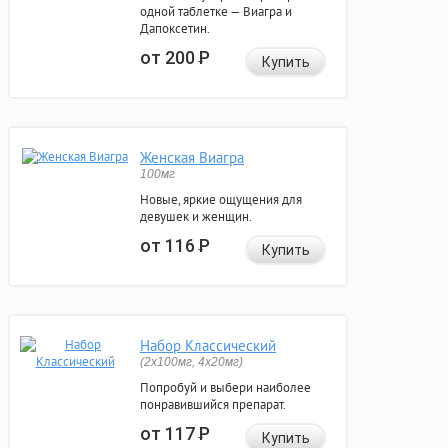
одной таблетке — Виагра и
Дапоксетин.
от 200
Р
Купить
Женская Виагра
100мг
Новые, яркие ощущения для
девушек и женщин.
от 116
Р
Купить
Набор Классический
(2x100мг, 4x20мг)
Попробуй и выбери наиболее
понравившийся препарат.
от 117
Р
Купить