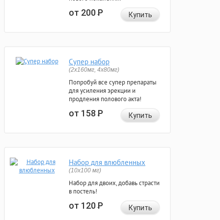
от 200
Р
Купить
Супер набор
(2х160мг, 4х80мг)
Попробуй все супер препараты
для усиления эрекции и
продления полового акта!
от 158
Р
Купить
Набор для влюбленных
(10х100 мг)
Набор для двоих, добавь страсти
в постель!
от 120
Р
Купить