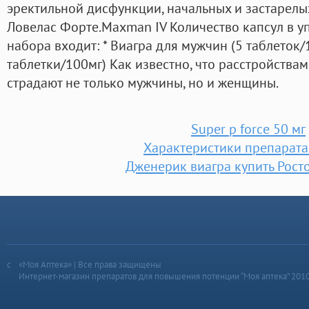
эректильной дисфункции, начальных и застарелы
Ловелас Форте.Maxman IV Количество капсул в упа
набора входит: * Виагра для мужчин (5 таблеток/
таблетки/100мг) Как известно, что расстройства
страдают не только мужчины, но и женщины.
Super p force 50 мг
Характеристики препарата
Дженерик виагра купить Рост
«Моя Аптека» | Все права защищены
Интернет-магазин препаратов для повышения потенции “Моя аптека” 201