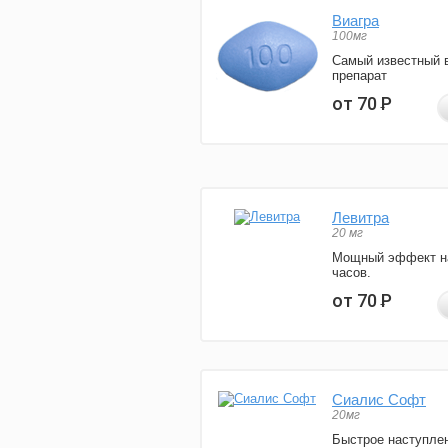
Виагра
100мг
Самый известный 
препарат
от 70
Р
Левитра
20 мг
Мощный эффект н
часов.
от 70
Р
Сиалис Софт
20мг
Быстрое наступле