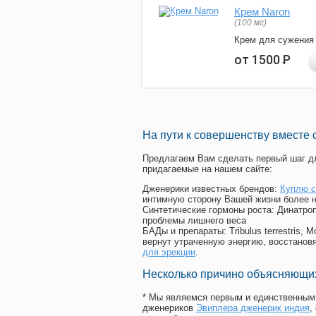
Крем Naron
(100 мг)
Крем для сужения
от 1500
Р
На пути к совершенству вместе 
Предлагаем Вам сделать первый шаг дл
придагаемые на нашем сайте:
Дженерики известных брендов:
Куплю с
интимную сторону Вашей жизни более 
Синтетические гормоны роста
: Динатро
проблемы лишнего веса
БАДы и препараты:
Tribulus terrestris
вернут утраченную энергию, восстановя
для эрекции
.
Несколько причино объясняющих
* Мы являемся первым и единственным 
дженериков
Эвиплера дженерик индия
,