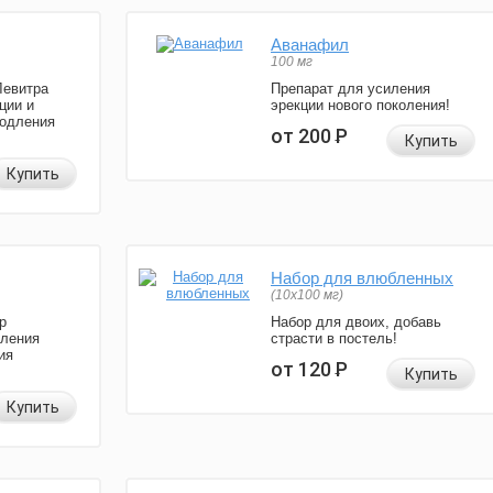
Аванафил
100 мг
Левитра
Препарат для усиления
ции и
эрекции нового поколения!
родления
от 200
Р
Купить
Купить
Набор для влюбленных
(10х100 мг)
р
Набор для двоих, добавь
иления
страсти в постель!
ия
от 120
Р
Купить
Купить