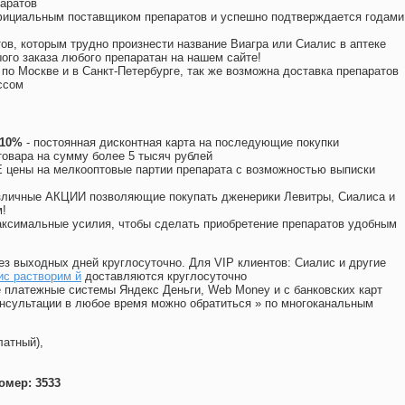
аратов
официальным поставщиком препаратов и успешно подтверждается годами
ов, которым трудно произнести название Виагра или Сиалис в аптеке
ого заказа любого препаратан на нашем сайте!
 по Москве и в Санкт-Петербурге, так же возможна доставка препаратов
ссом
 10%
- постоянная дисконтная карта на последующие покупки
товара на сумму более 5 тысяч рублей
цены на мелкооптовые партии препарата с возможностью выписки
различные АКЦИИ позволяющие покупать дженерики Левитры, Сиалиса и
!
ксимальные усилия, чтобы сделать приобретение препаратов удобным
ез выходных дней круглосуточно. Для VIP клиентов: Сиалис и другие
ис растворим й
доставляются круглосуточно
 платежные системы Яндекс Деньги, Web Money и с банковских карт
консультации в любое время можно обратиться
»
по многоканальным
латный),
омер: 3533