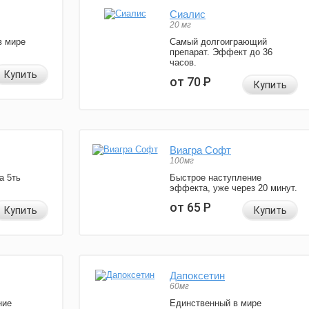
Сиалис
20 мг
в мире
Самый долгоиграющий
препарат. Эффект до 36
часов.
Купить
от 70
Р
Купить
Виагра Софт
100мг
а 5ть
Быстрое наступление
эффекта, уже через 20 минут.
от 65
Р
Купить
Купить
Дапоксетин
60мг
ние
Единственный в мире