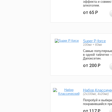
эффекта и совмес
алкоголем.
от 65
Р
Super P-force
100мг + 60мг
Самые популярные
в одной таблетке 
Дапоксетин.
от 200
Р
Набор Классиче
(2x100мг, 4x20мг)
Попробуй и выбер
понравившийся пре
от 117
Р