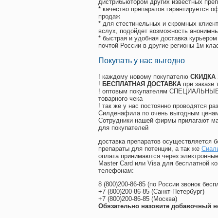
дистрибьютором других известных преп
* качество препаратов гарантируется 
продаж
* для стестинельных и скромных клиент
вслух, подойдет возможность анонимны
* быстрая и удобная доставка курьером
почтой России в другие регионы 1м кла
Покупать у нас выгодно
! каждому новому покупателю
СКИДКА
!
БЕСПЛАТНАЯ ДОСТАВКА
при заказе 
! оптовым покупателям СПЕЦИАЛЬНЫЕ 
товарного чека
! так же у нас постоянно проводятся 
Силденафила по очень выгодным ценам
Cотрудники нашей фирмы прилагают ма
для покупателей
доставка препаратов осуществляется б
препараты для потенции, а так же
Сиал
оплата принимаются через электронные
Master Card или Visa для бесплатной 
телефонам:
8
(800
)200-86-85
(
по России звонок бесп
+7
(800
)200-86-85
(
Санкт-Петербург)
+7
(800
)200-86-85
(
Москва)
Обязательно назовите добавочный н