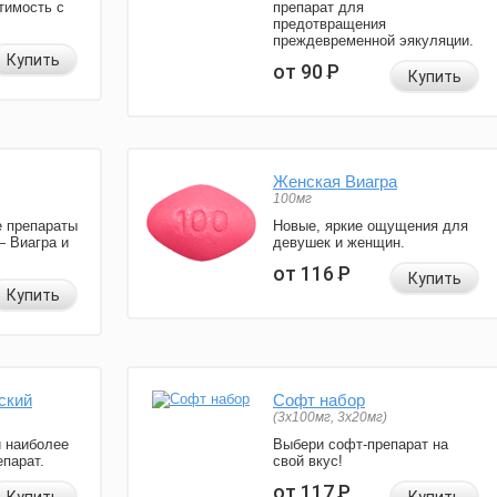
тимость с
препарат для
предотвращения
преждевременной эякуляции.
Купить
от 90
Р
Купить
Женская Виагра
100мг
 препараты
Новые, яркие ощущения для
— Виагра и
девушек и женщин.
от 116
Р
Купить
Купить
ский
Софт набор
(3x100мг, 3x20мг)
и наиболее
Выбери софт-препарат на
парат.
свой вкус!
от 117
Р