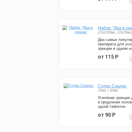
Набор "Два в од
(10x100мг, 10x20мг
Два самых популя
препарата для уси
эрекции в одном н
от 115
Р
Супер Сиалис
20мг + 60мг
Усиление эрекции 
и продление полов
одной таблетке.
от 90
Р