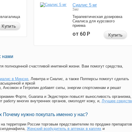
Сиалис 5 мг
5мг
 влагалища
Терапевтическая дозировка
Сиалиса для курсового
приема
Купить
от 60
Р
Купить
с нами
я полноценной счастливой инитмной жизни. Вам помогут средства,
иалис в Минске
, Левитра и Сиалис, а также Попперсы помогут сделать
насыщенной и яркой
п, Ансомон и Гетропин добавят силы, энергии спортсменам и решат
, Мориамин Форте, Guarana и Экдистерон повысят выносливость организма,
т работу многих внутренних органов, омолодят кожу, и,
Лучшее средств
 Почему нужно покупать именно у нас?
на территории России торговым представителем по продаже препаратов
 силденафила
,
Женский возбудитель в аптеках в каплях
и