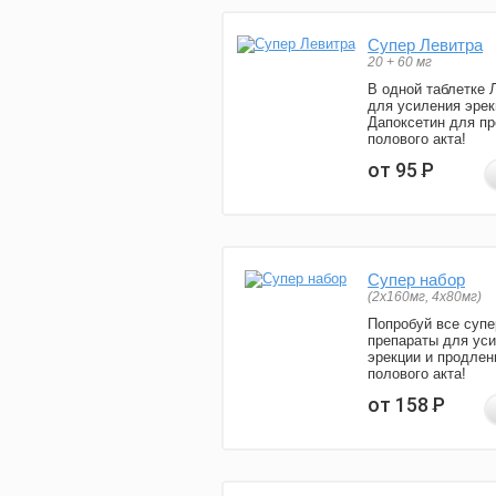
Супер Левитра
20 + 60 мг
В одной таблетке 
для усиления эрек
Дапоксетин для п
полового акта!
от 95
Р
Супер набор
(2х160мг, 4х80мг)
Попробуй все супе
препараты для ус
эрекции и продлен
полового акта!
от 158
Р