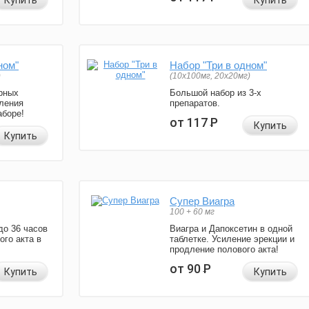
Купить
Купить
ном"
Набор "Три в одном"
)
(10x100мг, 20x20мг)
рных
Большой набор из 3-х
ления
препаратов.
аборе!
от 117
Р
Купить
Купить
Супер Виагра
100 + 60 мг
до 36 часов
Виагра и Дапоксетин в одной
ого акта в
таблетке. Усиление эрекции и
продление полового акта!
от 90
Р
Купить
Купить