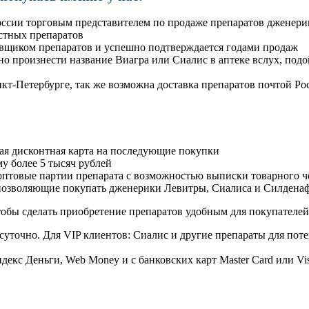
оссии торговым представителем по продаже препаратов дженер
стных препаратов
авщиком препаратов и успешно подтверждается годами продаж
но произнести название Виагра или Сиалис в аптеке вслух, под
нкт-Петербурге, так же возможна доставка препаратов почтой Ро
ая дисконтная карта на последующие покупки
му более 5 тысяч рублей
овые партии препарата с возможностью выписки товарного ч
 позволяющие покупать дженерики Левитры, Сиалиса и Силдена
обы сделать приобретение препаратов удобным для покупателей
суточно. Для VIP клиентов: Сиалис и другие препараты для поте
екс Деньги, Web Money и с банковских карт Master Card или Vi