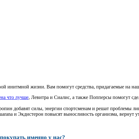
ой инитмной жизни. Вам помогут средства, придагаемые на наш
ена что лучше
, Левитра и Сиалис, а также Попперсы помогут с
ропин добавят силы, энергии спортсменам и решат проблемы ли
, Guarana и Экдистерон повысят выносливость организма, вернут
.
окупать именно у нас?