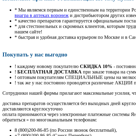
* Мы являемся первым и единственным на территории Р
виагра в аптеках воронеж
и дистрибьютором других изве
* качество препаратов гарантируется официальным пост
* для стестинельных и скромных клиентов, которым труд
нашем сайте!
* быстрая и удобная доставка курьером по Москве и в Са
Покупать у нас выгодно
! каждому новому покупателю
СКИДКА 10%
- постоянн
!
БЕСПЛАТНАЯ ДОСТАВКА
при заказе товара на сум
! оптовым покупателям СПЕЦИАЛЬНЫЕ цены на мелкоопт
! так же у нас постоянно проводятся различные АКЦИИ
Cотрудники нашей фирмы прилагают максимальные усилия, чт
доставка препаратов осуществляется без выходных дней кругло
доставляются круглосуточно
оплата принимаются через электронные платежные системы Янд
обратиться
»
по многоканальным телефонам:
8
(800
)200-86-85
(
по России звонок бесплатный),
+7
(800
)200-86-85
(
Санкт-Петербург)