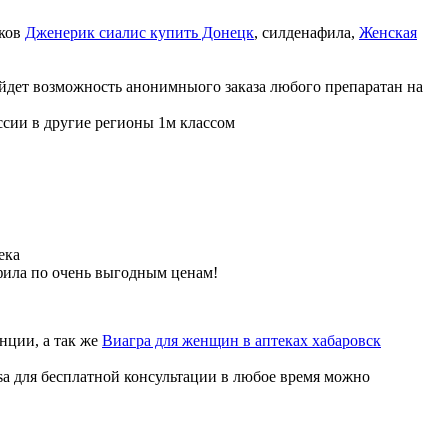
иков
Дженерик сиалис купить Донецк
, силденафила
,
Женская
ойдет возможность анонимныого заказа любого препаратан на
ссии в другие регионы 1м классом
ека
фила по очень выгодным ценам!
нции, а так же
Виагра для женщин в аптеках хабаровск
sa для бесплатной консультации в любое время можно