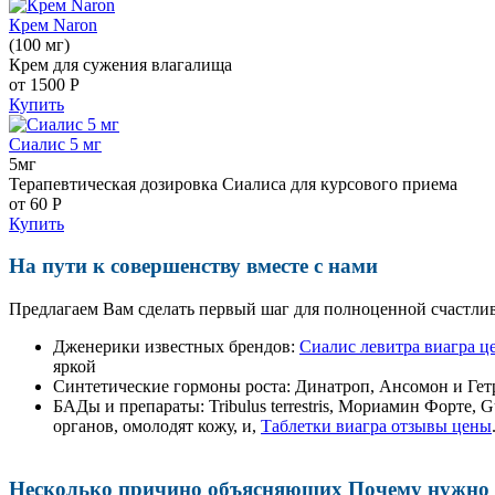
Крем Naron
(100 мг)
Крем для сужения влагалища
от 1500
Р
Купить
Сиалис 5 мг
5мг
Терапевтическая дозировка Сиалиса для курсового приема
от 60
Р
Купить
На пути к совершенству вместе с нами
Предлагаем Вам сделать первый шаг для полноценной счастлив
Дженерики известных брендов:
Сиалис левитра виагра ц
яркой
Синтетические гормоны роста
: Динатроп, Ансомон и Гет
БАДы и препараты:
Tribulus terrestris, Мориамин Форте
органов, омолодят кожу, и,
Таблетки виагра отзывы цены
Несколько причино объясняющих Почему нужно п