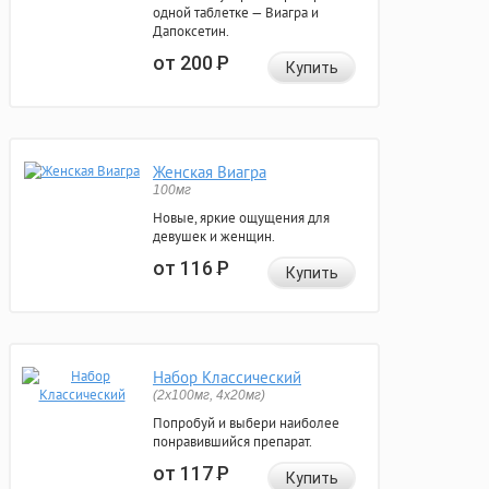
одной таблетке — Виагра и
Дапоксетин.
от 200
Р
Купить
Женская Виагра
100мг
Новые, яркие ощущения для
девушек и женщин.
от 116
Р
Купить
Набор Классический
(2x100мг, 4x20мг)
Попробуй и выбери наиболее
понравившийся препарат.
от 117
Р
Купить