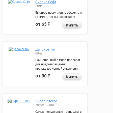
Сиалис Софт
20мг
Быстрое наступление эффекта и
совместимость с алкоголем.
от 65
Р
Купить
Дапоксетин
60мг
Единственный в мире препарат
для предотвращения
преждевременной эякуляции.
от 90
Р
Купить
Super P-force
100мг + 60мг
Самые популярные препараты в