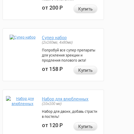
от 200
Р
Купить
Супер набор
(2х160мг, 4х80мг)
Попробуй все супер препараты
для усиления эрекции и
продления полового акта!
от 158
Р
Купить
Набор для влюбленных
(10х100 мг)
Набор для двоих, добавь страсти
в постель!
от 120
Р
Купить