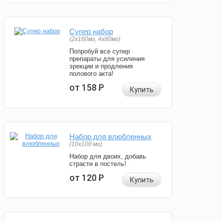
Супер набор
(2х160мг, 4х80мг)
Попробуй все супер
препараты для усиления
эрекции и продления
полового акта!
от 158
Р
Купить
Набор для влюбленных
(10х100 мг)
Набор для двоих, добавь
страсти в постель!
от 120
Р
Купить