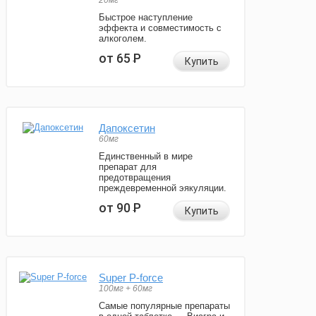
20мг
Быстрое наступление
эффекта и совместимость с
алкоголем.
от 65
Р
Купить
Дапоксетин
60мг
Единственный в мире
препарат для
предотвращения
преждевременной эякуляции.
от 90
Р
Купить
Super P-force
100мг + 60мг
Самые популярные препараты