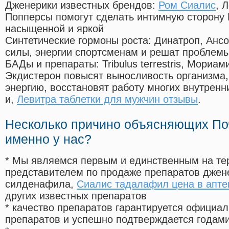
Дженерики известных брендов:
Ром Сиалис
, 
Попперсы помогут сделать интимную сторону
насыщенной и яркой
Синтетические гормоны роста
: Динатроп, Анс
силы, энергии спортсменам и решат проблем
БАДы и препараты:
Tribulus terrestris, Мориа
Экдистерон повысят выносливость организма,
энергию, восстановят работу многих внутренн
и,
Левитра таблетки для мужчин отзывы
.
Несколько причино объясняющих По
именно у нас?
* Мы являемся первым и единственным на те
представителем по продаже препаратов дже
силденафила
,
Сиалис тадалафил цена в апте
других известных препаратов
* качество препаратов гарантируется офици
препаратов и успешно подтверждается годам