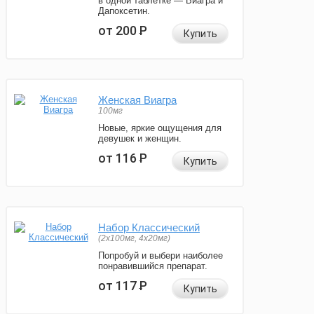
в одной таблетке — Виагра и
Дапоксетин.
от 200
Р
Купить
Женская Виагра
100мг
Новые, яркие ощущения для
девушек и женщин.
от 116
Р
Купить
Набор Классический
(2x100мг, 4x20мг)
Попробуй и выбери наиболее
понравившийся препарат.
от 117
Р
Купить