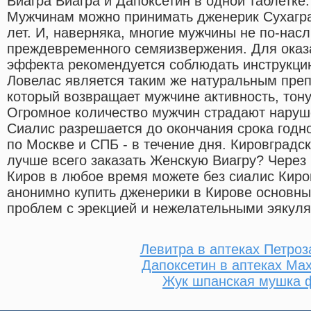
Виагра Виагра и Дапоксетин в одной таблетке
Мужчинам можно принимать дженерик Сухагра
лет. И, наверняка, многие мужчины не по-нас
преждевременного семяизвержения. Для оказ
эффекта рекомендуется соблюдать инструкци
Ловелас является таким же натуральным преп
который возвращает мужчине активность, тону
Огромное количество мужчин страдают наруш
Сиалис разрешается до окончания срока годно
по Москве и СПБ - в течение дня. Кировградс
лучше всего заказать Женскую Виагру? Через
Киров в любое время можете без сиалис Киров
анонимно купить дженерики в Кирове основны
проблем с эрекцией и нежелательными эякул
Левитра в аптеках Петроз
Дапоксетин в аптеках Ма
Жук шпанская мушка 