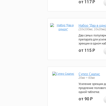
от 117
Р
Набор "Два в одн
(10x100мг, 10x20мг
Два самых популяр
препарата для усил
эрекции в одном на
от 115
Р
Супер Сиалис
20мг + 60мг
Усиление эрекции до
продление полового
одной таблетке.
от 90
Р