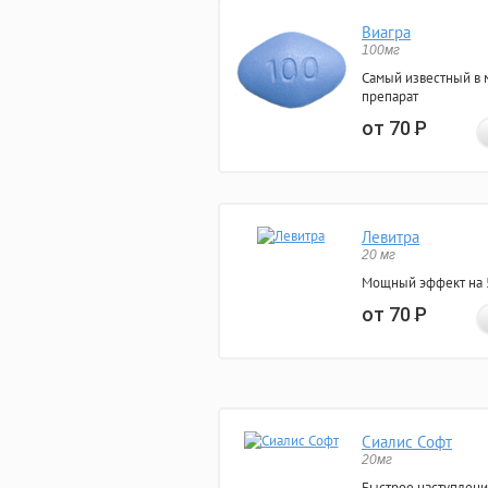
Виагра
100мг
Самый известный в 
препарат
от 70
Р
Левитра
20 мг
Мощный эффект на 5
от 70
Р
Сиалис Софт
20мг
Быстрое наступлени