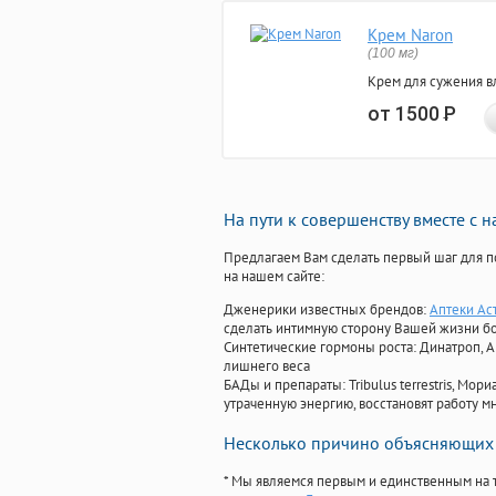
Крем Naron
(100 мг)
Крем для сужения в
от 1500
Р
На пути к совершенству вместе с 
Предлагаем Вам сделать первый шаг для п
на нашем сайте:
Дженерики известных брендов:
Аптеки Ас
сделать интимную сторону Вашей жизни б
Синтетические гормоны роста
: Динатроп, 
лишнего веса
БАДы и препараты:
Tribulus terrestris, М
утраченную энергию, восстановят работу мн
Несколько причино объясняющих 
* Мы являемся первым и единственным на 