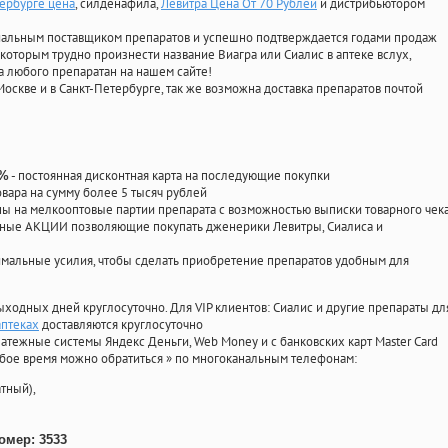
тербурге цена
, силденафила
,
Левитра Цена От 70 Рублей
и дистрибьютором
циальным поставщиком препаратов и успешно подтверждается годами продаж
 которым трудно произнести название Виагра или Сиалис в аптеке вслух,
 любого препаратан на нашем сайте!
Москве и в Санкт-Петербурге, так же возможна доставка препаратов почтой
- постоянная дисконтная карта на последующие покупки
0%
овара на сумму более 5 тысяч рублей
 на мелкооптовые партии препарата с возможностью выписки товарного чек
личные АКЦИИ позволяющие покупать дженерики Левитры, Сиалиса и
мальные усилия, чтобы сделать приобретение препаратов удобным для
ыходных дней круглосуточно. Для VIP клиентов: Сиалис и другие препараты дл
аптеках
доставляются круглосуточно
атежные системы Яндекс Деньги, Web Money и с банковских карт Master Card
юбое время можно обратиться
»
по многоканальным телефонам:
тный),
омер: 3533