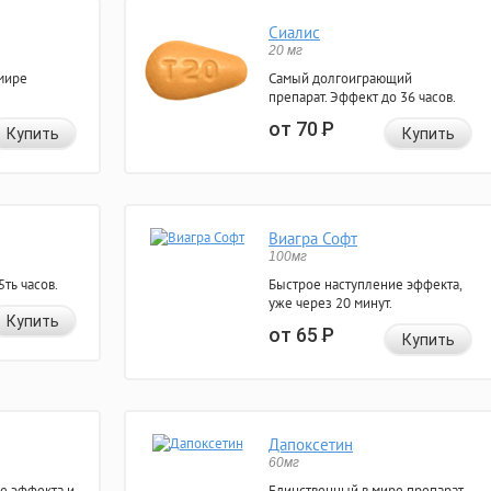
Сиалис
20 мг
мире
Самый долгоиграющий
препарат. Эффект до 36 часов.
от 70
Р
Купить
Купить
Виагра Софт
100мг
ть часов.
Быстрое наступление эффекта,
уже через 20 минут.
Купить
от 65
Р
Купить
Дапоксетин
60мг
е эффекта и
Единственный в мире препарат