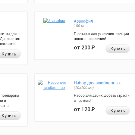
Аванафил
100 мг
евитра для
Препарат для усиления эрекции
 Дапоксетин
нового поколения!
вого акта!
от 200
Р
Купить
Купить
Набор для влюбленных
(10х100 мг)
 препараты
Набор для двоих, добавь страсти
ии и
в постель!
 акта!
от 120
Р
Купить
Купить