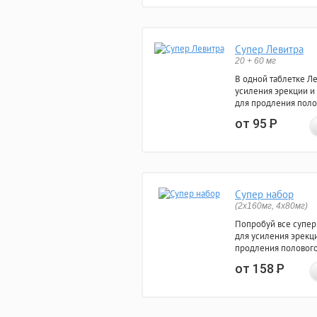
Супер Левитра
20 + 60 мг
В одной таблетке Л
усиления эрекции и
для продления поло
от 95
Р
Супер набор
(2х160мг, 4х80мг)
Попробуй все супер
для усиления эрекц
продления полового
от 158
Р