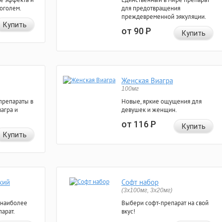
коголем.
для предотвращения
преждевременной эякуляции.
Купить
от 90
Р
Купить
Женская Виагра
100мг
препараты в
Новые, яркие ощущения для
агра и
девушек и женщин.
от 116
Р
Купить
Купить
кий
Софт набор
(3x100мг, 3x20мг)
 наиболее
Выбери софт-препарат на свой
арат.
вкус!