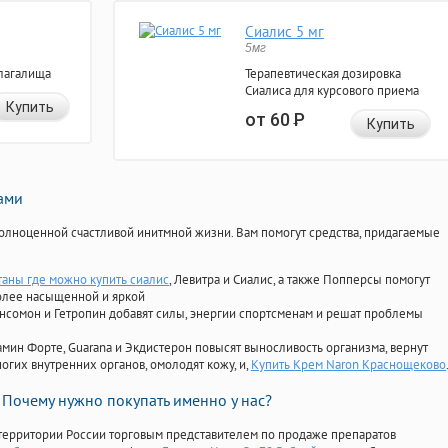
Сиалис 5 мг
5мг
лагалища
Терапевтическая дозировка
Сиалиса для курсового приема
Купить
от 60
Р
Купить
нами
олноценной счастливой инитмной жизни. Вам помогут средства, придагаемые
таны где можно купить сиалис
, Левитра и Сиалис, а также Попперсы помогут
олее насыщенной и яркой
Ансомон и Гетропин добавят силы, энергии спортсменам и решат проблемы
ориамин Форте, Guarana и Экдистерон повысят выносливость организма, вернут
огих внутренних органов, омолодят кожу, и,
Купить Крем Naron Краснощеково
Почему нужно покупать именно у нас?
территории России торговым представителем по продаже препаратов