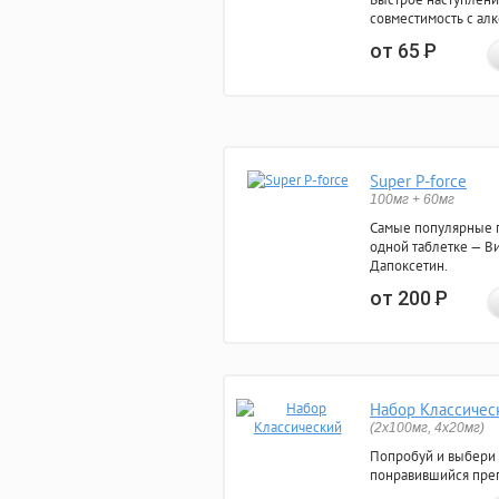
совместимость с ал
от 65
Р
Super P-force
100мг + 60мг
Самые популярные 
одной таблетке — Ви
Дапоксетин.
от 200
Р
Набор Классичес
(2x100мг, 4x20мг)
Попробуй и выбери
понравившийся преп