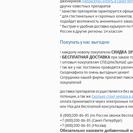
дженериков
Дапоксетин купить в санкт-пе
других известных препаратов
* качество препаратов гарантируется офи
* для стестинельных и скромных клиентов,
подойдет возможность анонимныого заказа
* быстрая и удобная доставка курьером по 
России в другие регионы 1м классом
Покупать у нас выгодно
! каждому новому покупателю
СКИДКА 1
!
при заказе т
БЕСПЛАТНАЯ ДОСТАВКА
! оптовым покупателям СПЕЦИАЛЬНЫЕ цены
! так же у нас постоянно проводятся раз
Силденафила по очень выгодным ценам!
Cотрудники нашей фирмы прилагают макси
покупателей
доставка препаратов осуществляется без в
потенции, а так же
Сколько стоит импаза в 
оплата принимаются через электронные пл
или Visa для бесплатной консультации в л
8
(800
)200-86-85
(
по России звонок беспла
+7
(800
)200-86-85
(
Санкт-Петербург)
+7
(800
)200-86-85
(
Москва)
Обязательно назовите добавочный н