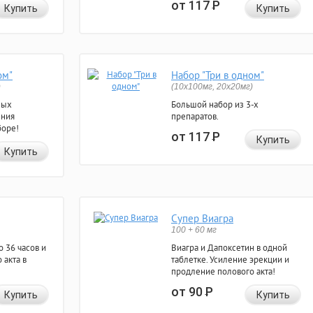
от 117
Р
Купить
Купить
ом"
Набор "Три в одном"
)
(10x100мг, 20x20мг)
ных
Большой набор из 3-х
ения
препаратов.
боре!
от 117
Р
Купить
Купить
Супер Виагра
100 + 60 мг
 36 часов и
Виагра и Дапоксетин в одной
 акта в
таблетке. Усиление эрекции и
продление полового акта!
от 90
Р
Купить
Купить