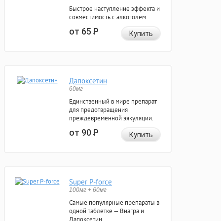
Быстрое наступление эффекта и
совместимость с алкоголем.
от 65
Р
Купить
Дапоксетин
60мг
Единственный в мире препарат
для предотвращения
преждевременной эякуляции.
от 90
Р
Купить
Super P-force
100мг + 60мг
Самые популярные препараты в
одной таблетке — Виагра и
Дапоксетин.