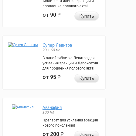
таблетке. Усиление эрекции и
продление полового акта!
от 90
Р
Купить
Супер Левитра
20 + 60 мг
В одной таблетке Левитра для
усиления эрекции и Дапоксетин
для продления полового акта!
от 95
Р
Купить
Аванафил
100 мг
Препарат для усиления эрекции
нового поколения!
от 200
Р
Купить