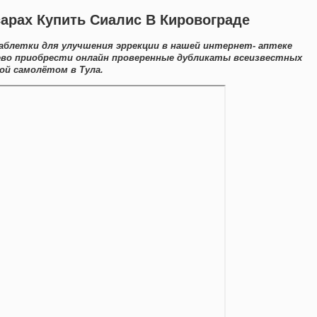
сарах Купить Сиалис В Кировограде
блетки для улучшения эррекции в нашей интернет- аптеке
ево приобрести онлайн проверенные дубликаты всеизвестных
й самолётом в Тула.