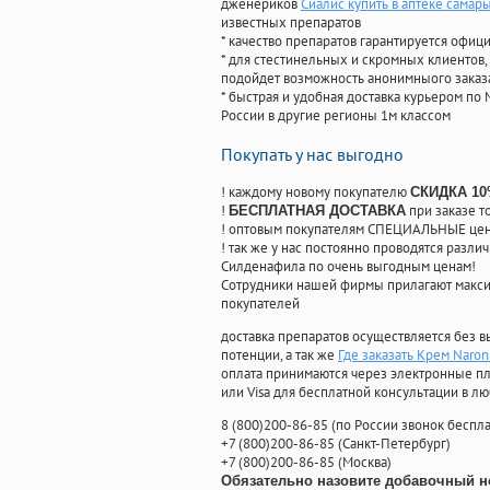
дженериков
Сиалис купить в аптеке самар
известных препаратов
* качество препаратов гарантируется офи
* для стестинельных и скромных клиентов,
подойдет возможность анонимныого заказа
* быстрая и удобная доставка курьером по 
России в другие регионы 1м классом
Покупать у нас выгодно
! каждому новому покупателю
СКИДКА 1
!
при заказе т
БЕСПЛАТНАЯ ДОСТАВКА
! оптовым покупателям СПЕЦИАЛЬНЫЕ цены
! так же у нас постоянно проводятся раз
Силденафила по очень выгодным ценам!
Cотрудники нашей фирмы прилагают макси
покупателей
доставка препаратов осуществляется без в
потенции, а так же
Где заказать Крем Naro
оплата принимаются через электронные пл
или Visa для бесплатной консультации в л
8
(800
)200-86-85
(
по России звонок беспла
+7
(800
)200-86-85
(
Санкт-Петербург)
+7
(800
)200-86-85
(
Москва)
Обязательно назовите добавочный н