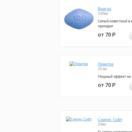
Виагра
100мг
Самый известный в 
препарат
от 70
Р
Левитра
20 мг
Мощный эффект на 5
от 70
Р
Сиалис Софт
20мг
Быстрое наступлени