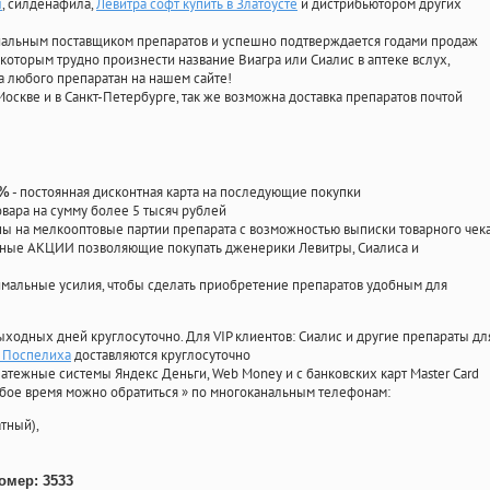
ы
, силденафила
,
Левитра софт купить в Златоусте
и дистрибьютором других
циальным поставщиком препаратов и успешно подтверждается годами продаж
 которым трудно произнести название Виагра или Сиалис в аптеке вслух,
 любого препаратан на нашем сайте!
Москве и в Санкт-Петербурге, так же возможна доставка препаратов почтой
- постоянная дисконтная карта на последующие покупки
0%
овара на сумму более 5 тысяч рублей
 на мелкооптовые партии препарата с возможностью выписки товарного чек
личные АКЦИИ позволяющие покупать дженерики Левитры, Сиалиса и
мальные усилия, чтобы сделать приобретение препаратов удобным для
ыходных дней круглосуточно. Для VIP клиентов: Сиалис и другие препараты дл
n Поспелиха
доставляются круглосуточно
атежные системы Яндекс Деньги, Web Money и с банковских карт Master Card
юбое время можно обратиться
»
по многоканальным телефонам:
тный),
омер: 3533