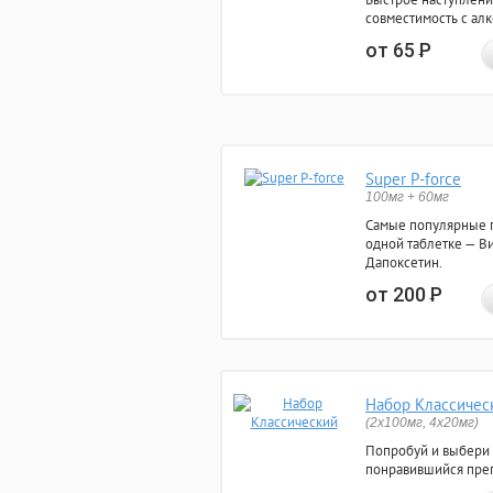
совместимость с ал
от 65
Р
Super P-force
100мг + 60мг
Самые популярные 
одной таблетке — Ви
Дапоксетин.
от 200
Р
Набор Классичес
(2x100мг, 4x20мг)
Попробуй и выбери
понравившийся преп