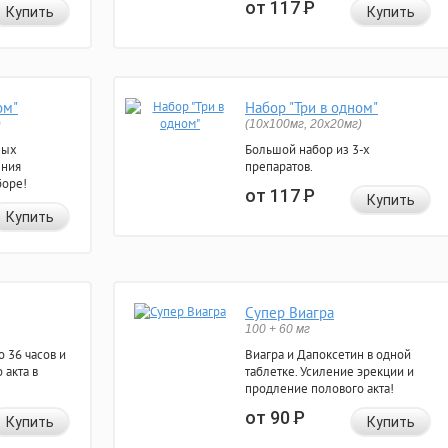
от 117
Р
Купить
Купить
ом"
Набор "Три в одном"
)
(10x100мг, 20x20мг)
ных
Большой набор из 3-х
ения
препаратов.
боре!
от 117
Р
Купить
Купить
Супер Виагра
100 + 60 мг
 36 часов и
Виагра и Дапоксетин в одной
 акта в
таблетке. Усиление эрекции и
продление полового акта!
от 90
Р
Купить
Купить