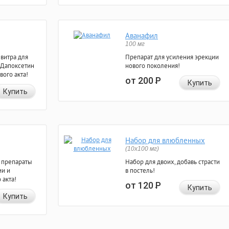
Аванафил
100 мг
евитра для
Препарат для усиления эрекции
 Дапоксетин
нового поколения!
вого акта!
от 200
Р
Купить
Купить
Набор для влюбленных
(10х100 мг)
 препараты
Набор для двоих, добавь страсти
ии и
в постель!
 акта!
от 120
Р
Купить
Купить