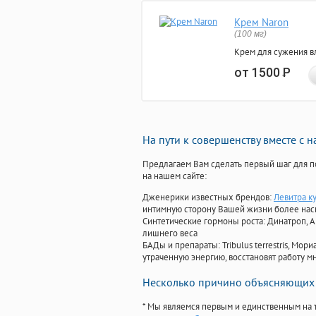
Крем Naron
(100 мг)
Крем для сужения в
от 1500
Р
На пути к совершенству вместе с 
Предлагаем Вам сделать первый шаг для п
на нашем сайте:
Дженерики известных брендов:
Левитра к
интимную сторону Вашей жизни более на
Синтетические гормоны роста
: Динатроп, 
лишнего веса
БАДы и препараты:
Tribulus terrestris, М
утраченную энергию, восстановят работу мн
Несколько причино объясняющих 
* Мы являемся первым и единственным на 