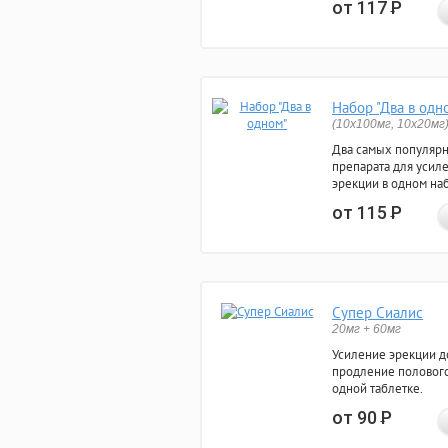
от 117
Р
Набор "Два в одн
(10x100мг, 10x20мг
Два самых популяр
препарата для усил
эрекции в одном на
от 115
Р
Супер Сиалис
20мг + 60мг
Усиление эрекции до
продление полового
одной таблетке.
от 90
Р