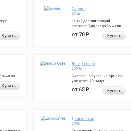
Сиалис
20 мг
мире
Самый долгоиграющий
препарат. Эффект до 36 часов.
от 70
Р
Купить
Купить
Виагра Софт
100мг
ть часов.
Быстрое наступление эффекта,
уже через 20 минут.
Купить
от 65
Р
Купить
Дапоксетин
60мг
е эффекта и
Единственный в мире препарат