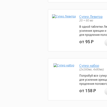
Супер Левитра
20 + 60 мг
В одной таблетке Л
усиления эрекции и
для продления поло
от 95
Р
Супер набор
(2х160мг, 4х80мг)
Попробуй все супер
для усиления эрекц
продления полового
от 158
Р