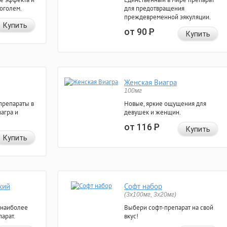
коголем.
для предотвращения
преждевременной эякуляции.
Купить
от 90
Р
Купить
Женская Виагра
100мг
препараты в
Новые, яркие ощущения для
агра и
девушек и женщин.
от 116
Р
Купить
Купить
кий
Софт набор
(3x100мг, 3x20мг)
 наиболее
Выбери софт-препарат на свой
арат.
вкус!