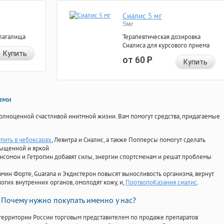
Сиалис 5 мг
5мг
лагалища
Терапевтическая дозировка
Сиалиса для курсового приема
Купить
от 60
Р
Купить
нами
олноценной счастливой инитмной жизни. Вам помогут средства, придагаемые
упить в чебоксарах
, Левитра и Сиалис, а также Попперсы помогут сделать
сыщенной и яркой
Ансомон и Гетропин добавят силы, энергии спортсменам и решат проблемы
ориамин Форте, Guarana и Экдистерон повысят выносливость организма, вернут
огих внутренних органов, омолодят кожу, и,
ПротвопоКазания сиалис
.
Почему нужно покупать именно у нас?
территории России торговым представителем по продаже препаратов