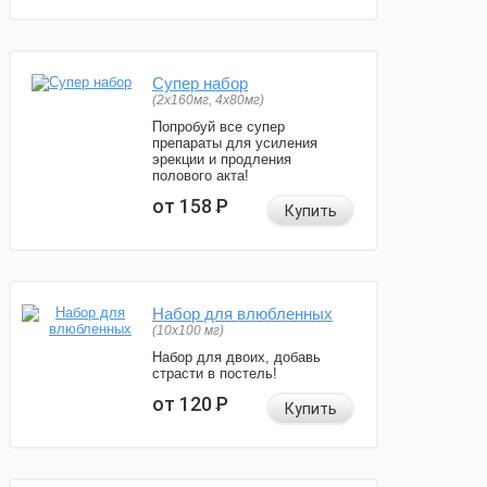
Супер набор
(2х160мг, 4х80мг)
Попробуй все супер
препараты для усиления
эрекции и продления
полового акта!
от 158
Р
Купить
Набор для влюбленных
(10х100 мг)
Набор для двоих, добавь
страсти в постель!
от 120
Р
Купить