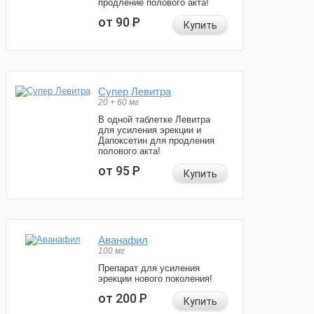
продление полового акта!
от 90
Р
Купить
Супер Левитра
20 + 60 мг
В одной таблетке Левитра
для усиления эрекции и
Дапоксетин для продления
полового акта!
от 95
Р
Купить
Аванафил
100 мг
Препарат для усиления
эрекции нового поколения!
от 200
Р
Купить