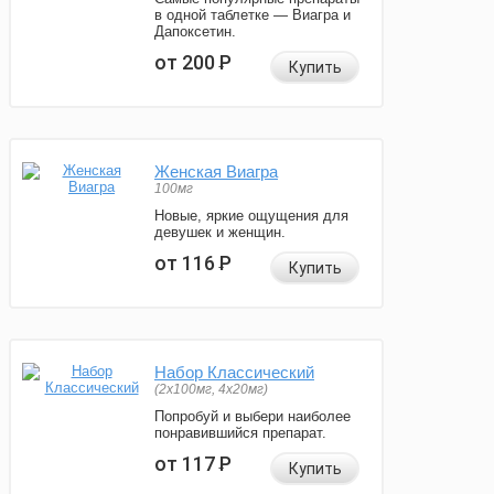
в одной таблетке — Виагра и
Дапоксетин.
от 200
Р
Купить
Женская Виагра
100мг
Новые, яркие ощущения для
девушек и женщин.
от 116
Р
Купить
Набор Классический
(2x100мг, 4x20мг)
Попробуй и выбери наиболее
понравившийся препарат.
от 117
Р
Купить