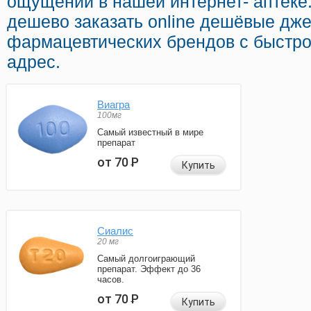
ощущений в нашей интернет- аптеке
дешево заказать online дешёвые дж
фармацевтических брендов с быстро
адрес.
Виагра
100мг
Самый известный в мире
препарат
от 70
Р
Купить
Сиалис
20 мг
Самый долгоиграющий
препарат. Эффект до 36
часов.
от 70
Р
Купить