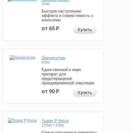
20мг
Быстрое наступление
эффекта и совместимость с
алкоголем.
от 65
Р
Купить
Дапоксетин
60мг
Единственный в мире
препарат для
предотвращения
преждевременной эякуляции.
от 90
Р
Купить
Super P-force
100мг + 60мг
Самые популярные препараты