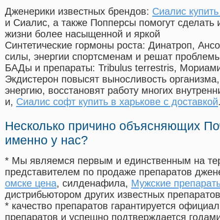
Дженерики известных брендов:
Сиалис купит
и Сиалис, а также Попперсы помогут сделать
жизни более насыщенной и яркой
Синтетические гормоны роста
: Динатроп, Анс
силы, энергии спортсменам и решат проблем
БАДы и препараты:
Tribulus terrestris, Мориа
Экдистерон повысят выносливость организма,
энергию, восстановят работу многих внутренн
и,
Сиалис софт купить в харькове с доставкой
Несколько причино объясняющих По
именно у нас?
* Мы являемся первым и единственным на те
представителем по продаже препаратов дже
омске цена
, силденафила
,
Мужские препараты
дистрибьютором других известных препарато
* качество препаратов гарантируется офици
препаратов и успешно подтверждается годам