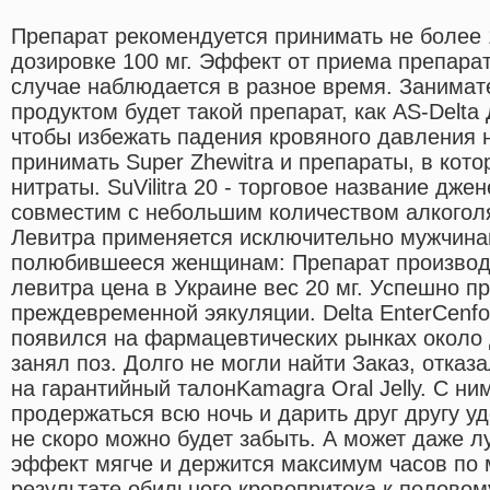
Препарат рекомендуется принимать не более 1
дозировке 100 мг. Эффект от приема препара
случае наблюдается в разное время. Занима
продуктом будет такой препарат, как AS-Delta 
чтобы избежать падения кровяного давления 
принимать Super Zhewitra и препараты, в кото
нитраты. SuVilitra 20 - торговое название дж
совместим с небольшим количеством алкогол
Левитра применяется исключительно мужчинам
полюбившееся женщинам: Препарат производи
левитра цена в Украине вес 20 мг. Успешно п
преждевременной эякуляции. Delta EnterCenf
появился на фармацевтических рынках около 
занял поз. Долго не могли найти Заказ, отка
на гарантийный талонKamagra Oral Jelly. С ни
продержаться всю ночь и дарить друг другу у
не скоро можно будет забыть. А может даже л
эффект мягче и держится максимум часов по 
результате обильного кровопритока к половому