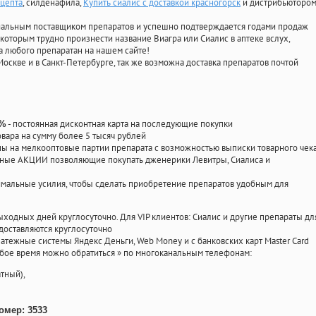
ецепта
, силденафила
,
Купить сиалис с доставкой красногорск
и дистрибьюторо
циальным поставщиком препаратов и успешно подтверждается годами продаж
 которым трудно произнести название Виагра или Сиалис в аптеке вслух,
 любого препаратан на нашем сайте!
Москве и в Санкт-Петербурге, так же возможна доставка препаратов почтой
- постоянная дисконтная карта на последующие покупки
0%
овара на сумму более 5 тысяч рублей
 на мелкооптовые партии препарата с возможностью выписки товарного чек
личные АКЦИИ позволяющие покупать дженерики Левитры, Сиалиса и
мальные усилия, чтобы сделать приобретение препаратов удобным для
ыходных дней круглосуточно. Для VIP клиентов: Сиалис и другие препараты дл
доставляются круглосуточно
атежные системы Яндекс Деньги, Web Money и с банковских карт Master Card
юбое время можно обратиться
»
по многоканальным телефонам:
тный),
омер: 3533