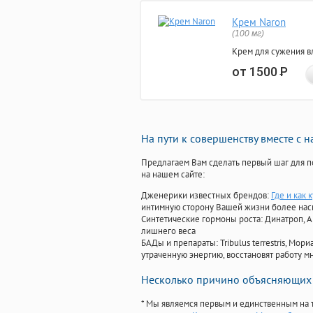
Крем Naron
(100 мг)
Крем для сужения в
от 1500
Р
На пути к совершенству вместе с 
Предлагаем Вам сделать первый шаг для п
на нашем сайте:
Дженерики известных брендов:
Где и как 
интимную сторону Вашей жизни более на
Синтетические гормоны роста
: Динатроп, 
лишнего веса
БАДы и препараты:
Tribulus terrestris, М
утраченную энергию, восстановят работу мн
Несколько причино объясняющих 
* Мы являемся первым и единственным на 