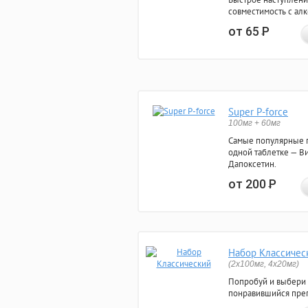
совместимость с ал
от 65
Р
Super P-force
100мг + 60мг
Самые популярные 
одной таблетке — Ви
Дапоксетин.
от 200
Р
Набор Классичес
(2x100мг, 4x20мг)
Попробуй и выбери
понравившийся преп