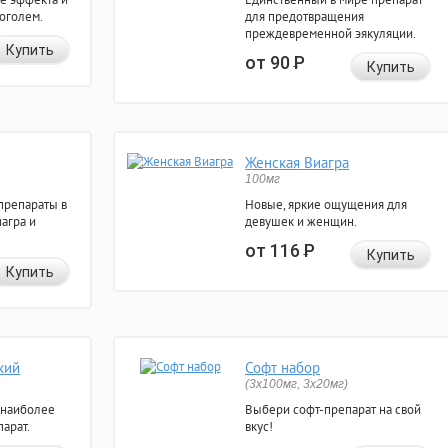
коголем.
для предотвращения
преждевременной эякуляции.
Купить
от 90
Р
Купить
Женская Виагра
100мг
препараты в
Новые, яркие ощущения для
агра и
девушек и женщин.
от 116
Р
Купить
Купить
кий
Софт набор
(3x100мг, 3x20мг)
 наиболее
Выбери софт-препарат на свой
арат.
вкус!