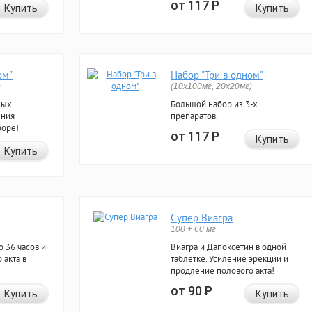
от 117
Р
Купить
Купить
ом"
Набор "Три в одном"
)
(10x100мг, 20x20мг)
ных
Большой набор из 3-х
ения
препаратов.
боре!
от 117
Р
Купить
Купить
Супер Виагра
100 + 60 мг
 36 часов и
Виагра и Дапоксетин в одной
 акта в
таблетке. Усиление эрекции и
продление полового акта!
от 90
Р
Купить
Купить