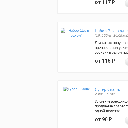
от 117
Р
Набор "Два в одн
(10x100мг, 10x20мг
Два самых популяр
препарата для усил
эрекции в одном на
от 115
Р
Супер Сиалис
20мг + 60мг
Усиление эрекции до
продление полового
одной таблетке.
от 90
Р