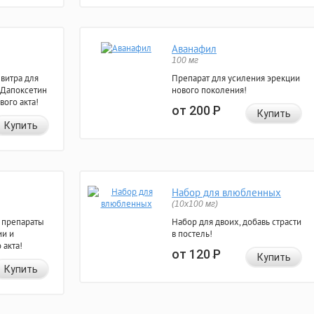
Аванафил
100 мг
евитра для
Препарат для усиления эрекции
 Дапоксетин
нового поколения!
вого акта!
от 200
Р
Купить
Купить
Набор для влюбленных
(10х100 мг)
 препараты
Набор для двоих, добавь страсти
ии и
в постель!
 акта!
от 120
Р
Купить
Купить