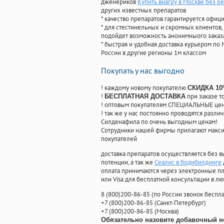
дженериков
Купить виагру в Москве без р
других известных препаратов
* качество препаратов гарантируется офи
* для стестинельных и скромных клиентов,
подойдет возможность анонимныого заказа
* быстрая и удобная доставка курьером по 
России в другие регионы 1м классом
Покупать у нас выгодно
! каждому новому покупателю
СКИДКА 1
!
при заказе т
БЕСПЛАТНАЯ ДОСТАВКА
! оптовым покупателям СПЕЦИАЛЬНЫЕ цены
! так же у нас постоянно проводятся раз
Силденафила по очень выгодным ценам!
Cотрудники нашей фирмы прилагают макси
покупателей
доставка препаратов осуществляется без в
потенции, а так же
Сеалис в бодибилдинге
оплата принимаются через электронные пл
или Visa для бесплатной консультации в л
8
(800
)200-86-85
(
по России звонок беспла
+7
(800
)200-86-85
(
Санкт-Петербург)
+7
(800
)200-86-85
(
Москва)
Обязательно назовите добавочный н