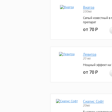
Виагра
100мг
Самый известный в 
препарат
от 70
Р
Левитра
20 мг
Мощный эффект на 5
от 70
Р
Сиалис Софт
20мг
Быстрое наступлени