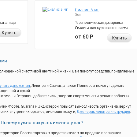
Сиалис 5 мг
5мг
лагалища
Терапевтическая дозировка
Сиалиса для курсового приема
Купить
от 60
Р
Купить
нами
олноценной счастливой инитмной жизни. Вам помогут средства, придагаемые
купить дапоксетин
, Левитра и Сиалис, а также Попперсы помогут сделать
сыщенной и яркой
Ансомон и Гетропин добавят силы, энергии спортсменам и решат проблемы
ориамин Форте, Guarana и Экдистерон повысят выносливость организма, вернут
огих внутренних органов, омолодят кожу, и,
Дженерик левитра инструкция
.
Почему нужно покупать именно у нас?
территории России торговым представителем по продаже препаратов