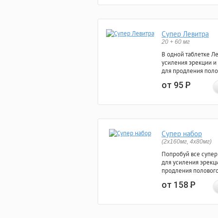
Супер Левитра
20 + 60 мг
В одной таблетке Л
усиления эрекции и
для продления поло
от 95
Р
Супер набор
(2х160мг, 4х80мг)
Попробуй все супер
для усиления эрекц
продления полового
от 158
Р