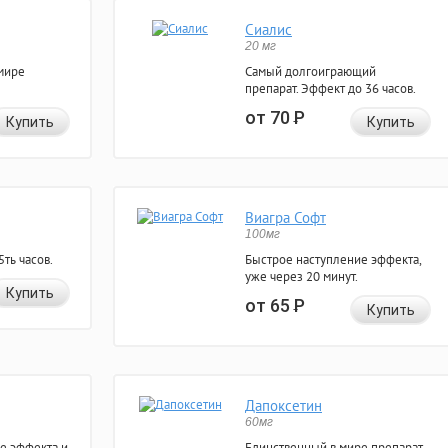
Сиалис
20 мг
мире
Самый долгоиграющий
препарат. Эффект до 36 часов.
от 70
Р
Купить
Купить
Виагра Софт
100мг
ть часов.
Быстрое наступление эффекта,
уже через 20 минут.
Купить
от 65
Р
Купить
Дапоксетин
60мг
е эффекта и
Единственный в мире препарат