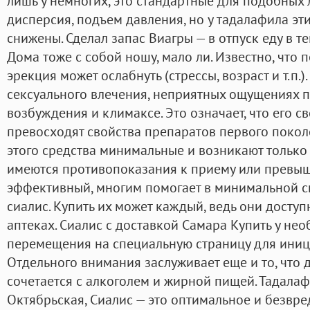
лишь у немногих, это стандартные для подобных 
дисперсия, подъем давления, но у тадалафила э
снижены. Сделал запас Виагры — в отпуск еду в т
Дома тоже с собой ношу, мало ли. Известно, чт
эрекция может ослабнуть (стрессы, возраст и т.п.
сексуального влечения, неприятных ощущениях п
возбуждения и климаксе. Это означает, что его с
превосходят свойства препаратов первого покол
этого средства минимальные и возникают только 
имеются противопоказания к приему или превыш
эффективный, многим помогает в минимальной ск
сиалис. Купить их может каждый, ведь они досту
аптеках. Сиалис с доставкой Самара Купить у н
перемещения на специальную страницу для иниц
Отдельного внимания заслуживает еще и то, что
сочетается с алкоголем и жирной пищей. Тадалаф
Октябрьская, Сиалис — это оптимальное и безвре