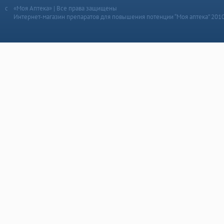
«Моя Аптека» | Все права защищены
Интернет-магазин препаратов для повышения потенции “Моя аптека” 201