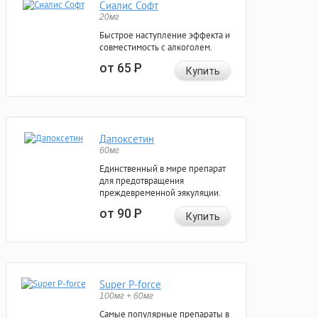
Сиалис Софт
20мг
Быстрое наступление эффекта и
совместимость с алкоголем.
от 65
Р
Купить
Дапоксетин
60мг
Единственный в мире препарат
для предотвращения
преждевременной эякуляции.
от 90
Р
Купить
Super P-force
100мг + 60мг
Самые популярные препараты в