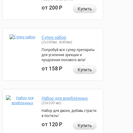
от 200
Р
Купить
Супер набор
(2х160мг, 4х80мг)
Попробуй все супер препараты
для усиления эрекции и
продления полового акта!
от 158
Р
Купить
Набор для влюбленных
(10х100 мг)
Набор для двоих, добавь страсти
в постель!
от 120
Р
Купить