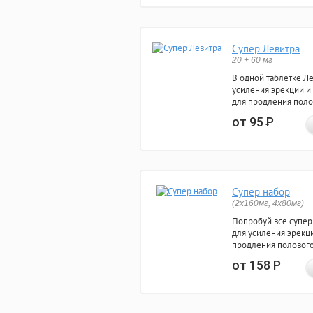
Супер Левитра
20 + 60 мг
В одной таблетке Л
усиления эрекции и
для продления поло
от 95
Р
Супер набор
(2х160мг, 4х80мг)
Попробуй все супер
для усиления эрекц
продления полового
от 158
Р