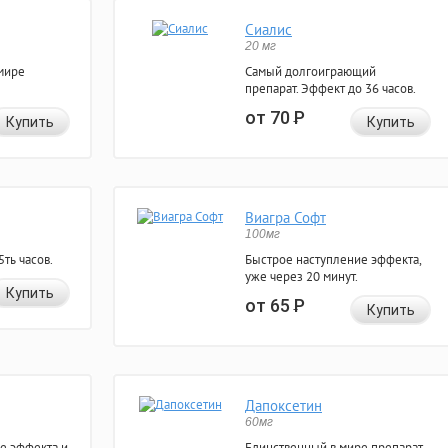
Сиалис
20 мг
мире
Самый долгоиграющий
препарат. Эффект до 36 часов.
от 70
Р
Купить
Купить
Виагра Софт
100мг
ть часов.
Быстрое наступление эффекта,
уже через 20 минут.
Купить
от 65
Р
Купить
Дапоксетин
60мг
е эффекта и
Единственный в мире препарат