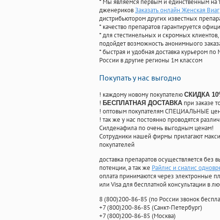
* Мы являемся первым и единственным на 
дженериков
Заказать онлайн Женская Виа
дистрибьютором других известных препар
* качество препаратов гарантируется офи
* для стестинельных и скромных клиентов,
подойдет возможность анонимныого заказа
* быстрая и удобная доставка курьером по 
России в другие регионы 1м классом
Покупать у нас выгодно
! каждому новому покупателю
СКИДКА 1
!
при заказе т
БЕСПЛАТНАЯ ДОСТАВКА
! оптовым покупателям СПЕЦИАЛЬНЫЕ цены
! так же у нас постоянно проводятся раз
Силденафила по очень выгодным ценам!
Cотрудники нашей фирмы прилагают макси
покупателей
доставка препаратов осуществляется без в
потенции, а так же
Райлис и сиалис однов
оплата принимаются через электронные пл
или Visa для бесплатной консультации в л
8
(800
)200-86-85
(
по России звонок беспла
+7
(800
)200-86-85
(
Санкт-Петербург)
+7
(800
)200-86-85
(
Москва)