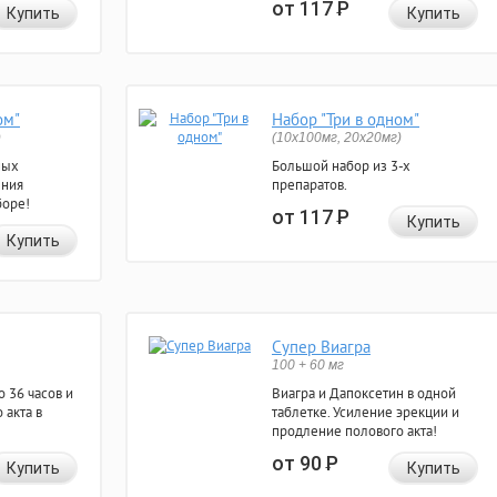
от 117
Р
Купить
Купить
ом"
Набор "Три в одном"
)
(10x100мг, 20x20мг)
ных
Большой набор из 3-х
ения
препаратов.
боре!
от 117
Р
Купить
Купить
Супер Виагра
100 + 60 мг
 36 часов и
Виагра и Дапоксетин в одной
 акта в
таблетке. Усиление эрекции и
продление полового акта!
от 90
Р
Купить
Купить