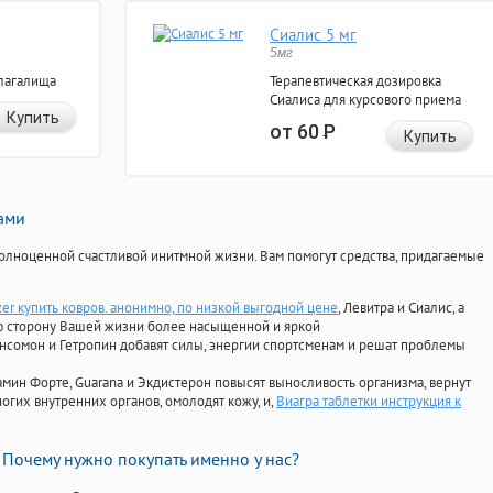
Сиалис 5 мг
5мг
лагалища
Терапевтическая дозировка
Сиалиса для курсового приема
Купить
от 60
Р
Купить
нами
олноценной счастливой инитмной жизни. Вам помогут средства, придагаемые
zer купить ковров. анонимно, по низкой выгодной цене
, Левитра и Сиалис, а
ю сторону Вашей жизни более насыщенной и яркой
Ансомон и Гетропин добавят силы, энергии спортсменам и решат проблемы
ориамин Форте, Guarana и Экдистерон повысят выносливость организма, вернут
огих внутренних органов, омолодят кожу, и,
Виагра таблетки инструкция к
Почему нужно покупать именно у нас?