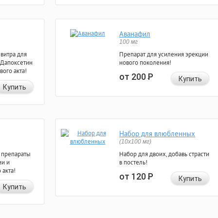
Аванафил
100 мг
евитра для
Препарат для усиления эрекции
 Дапоксетин
нового поколения!
вого акта!
от 200
Р
Купить
Купить
Набор для влюбленных
(10х100 мг)
 препараты
Набор для двоих, добавь страсти
ии и
в постель!
 акта!
от 120
Р
Купить
Купить