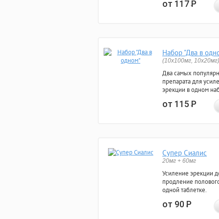
от 117
Р
Набор "Два в одн
(10x100мг, 10x20мг
Два самых популяр
препарата для усил
эрекции в одном на
от 115
Р
Супер Сиалис
20мг + 60мг
Усиление эрекции до
продление полового
одной таблетке.
от 90
Р