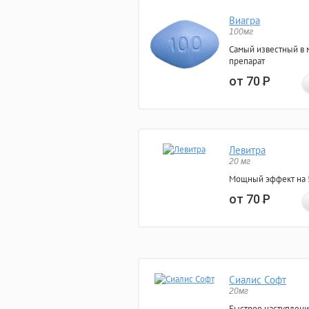
Виагра
100мг
Самый известный в 
препарат
от 70
Р
Левитра
20 мг
Мощный эффект на 5
от 70
Р
Сиалис Софт
20мг
Быстрое наступлени