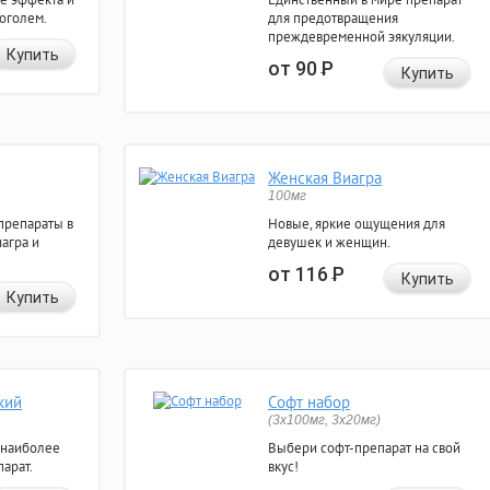
коголем.
для предотвращения
преждевременной эякуляции.
Купить
от 90
Р
Купить
Женская Виагра
100мг
препараты в
Новые, яркие ощущения для
агра и
девушек и женщин.
от 116
Р
Купить
Купить
кий
Софт набор
(3x100мг, 3x20мг)
 наиболее
Выбери софт-препарат на свой
арат.
вкус!