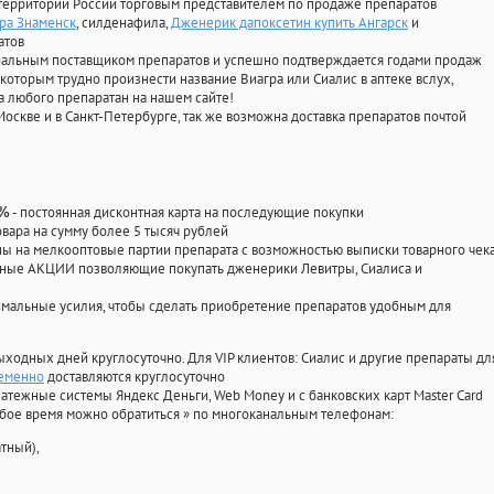
территории России торговым представителем по продаже препаратов
гра Знаменск
, силденафила
,
Дженерик дапоксетин купить Ангарск
и
атов
циальным поставщиком препаратов и успешно подтверждается годами продаж
 которым трудно произнести название Виагра или Сиалис в аптеке вслух,
 любого препаратан на нашем сайте!
Москве и в Санкт-Петербурге, так же возможна доставка препаратов почтой
- постоянная дисконтная карта на последующие покупки
0%
овара на сумму более 5 тысяч рублей
 на мелкооптовые партии препарата с возможностью выписки товарного чек
личные АКЦИИ позволяющие покупать дженерики Левитры, Сиалиса и
мальные усилия, чтобы сделать приобретение препаратов удобным для
ыходных дней круглосуточно. Для VIP клиентов: Сиалис и другие препараты дл
ременно
доставляются круглосуточно
атежные системы Яндекс Деньги, Web Money и с банковских карт Master Card
юбое время можно обратиться
»
по многоканальным телефонам:
тный),