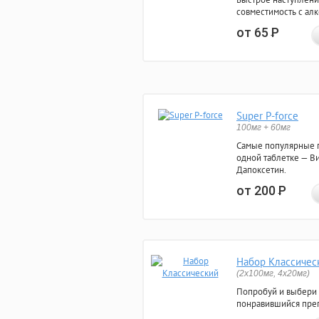
совместимость с ал
от 65
Р
Super P-force
100мг + 60мг
Самые популярные 
одной таблетке — Ви
Дапоксетин.
от 200
Р
Набор Классичес
(2x100мг, 4x20мг)
Попробуй и выбери
понравившийся преп