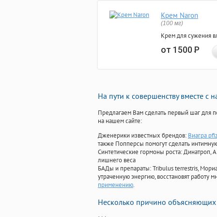
Крем Naron
(100 мг)
Крем для сужения в
от 1500
Р
На пути к совершенству вместе с 
Предлагаем Вам сделать первый шаг для п
на нашем сайте:
Дженерики известных брендов:
Виагра pfi
также Попперсы помогут сделать интимну
Синтетические гормоны роста
: Динатроп, 
лишнего веса
БАДы и препараты:
Tribulus terrestris, М
утраченную энергию, восстановят работу мн
применению
.
Несколько причино объясняющих 