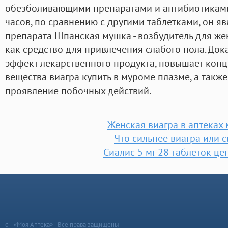
обезболивающими препаратами и антибиотиками.
часов, по сравнению с другими таблетками, он я
препарата Шпанская мушка - возбудитель для же
как средство для привлечения слабого пола. Дока
эффект лекарственного продукта, повышает кон
вещества виагра купить в муроме плазме, а такж
проявление побочных действий.
Женская виагра в аптеках
Что сильнее виагра или 
Сиалис 5 мг 28 таблеток це
«Моя Аптека» | Все права защищены