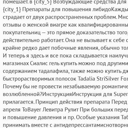
помешает. в {city_5} Возбуждающие средства для
{city_1} Препараты для повышения либидоКажды
страдает от двух распространенных проблем. Мн
отзывы о женской виагре как квалифицированных
покупательниц — это прямое доказательство того,
действительно работает. Она не вызывает к себе
крайне редко дает побочные явления, обычно тол
И теперь я здесь и все пока складывается наилу
магазинах Сиалис гель купить можно под другими
содержанием тадалафила, также можно купить д
быстрорастворимых полосок Tadalia StriSilver Fo
Почему бы не провести незабываемую романтиче
возлюбленной?ИнструкцияИнструкция для Super 
прилагается. Принцип действия препарата Перед
апреля ToBayer Левитра Рулит При больших пере
и повышение давления и пр. Особые указания Та
принимать вместе с антидепрессантамиснотво