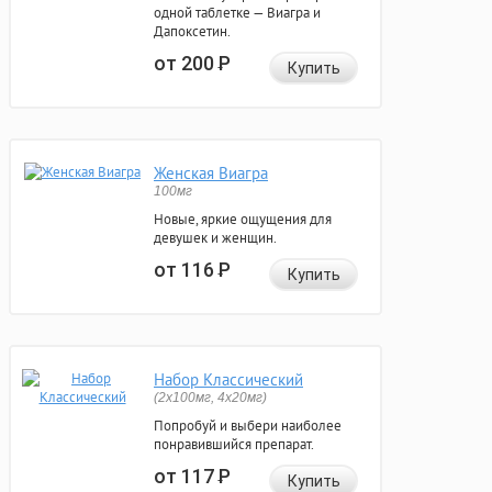
одной таблетке — Виагра и
Дапоксетин.
от 200
Р
Купить
Женская Виагра
100мг
Новые, яркие ощущения для
девушек и женщин.
от 116
Р
Купить
Набор Классический
(2x100мг, 4x20мг)
Попробуй и выбери наиболее
понравившийся препарат.
от 117
Р
Купить