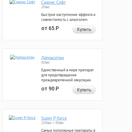
Сиалис Софт
20мг
Быстрое наступление эффекта и
совместимость с алкоголем.
от 65
Р
Купить
Дапоксетин
60мг
Единственный в мире препарат
для предотвращения
преждевременной эякуляции.
от 90
Р
Купить
Super P-force
100мг + 60мг
Самые популярные препараты в