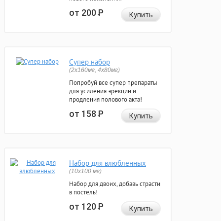
от 200
Р
Купить
Супер набор
(2х160мг, 4х80мг)
Попробуй все супер препараты
для усиления эрекции и
продления полового акта!
от 158
Р
Купить
Набор для влюбленных
(10х100 мг)
Набор для двоих, добавь страсти
в постель!
от 120
Р
Купить