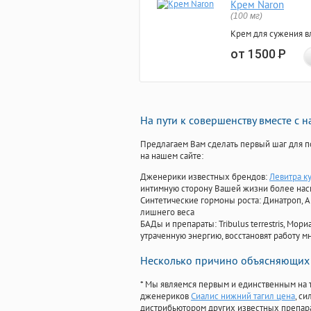
Крем Naron
(100 мг)
Крем для сужения в
от 1500
Р
На пути к совершенству вместе с 
Предлагаем Вам сделать первый шаг для п
на нашем сайте:
Дженерики известных брендов:
Левитра к
интимную сторону Вашей жизни более на
Синтетические гормоны роста
: Динатроп, 
лишнего веса
БАДы и препараты:
Tribulus terrestris, М
утраченную энергию, восстановят работу мн
Несколько причино объясняющих 
* Мы являемся первым и единственным на 
дженериков
Сиалис нижний тагил цена
, с
дистрибьютором других известных препар