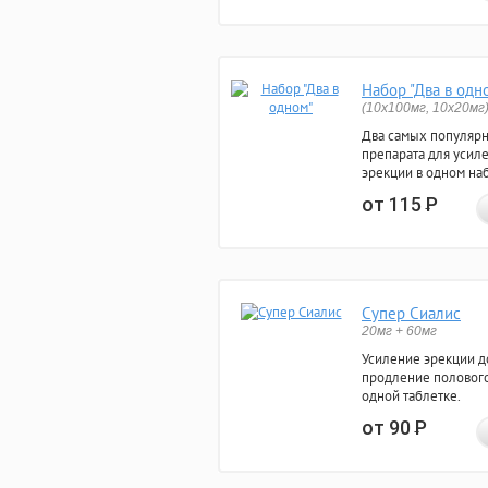
Набор "Два в одн
(10x100мг, 10x20мг
Два самых популяр
препарата для усил
эрекции в одном на
от 115
Р
Супер Сиалис
20мг + 60мг
Усиление эрекции до
продление полового
одной таблетке.
от 90
Р