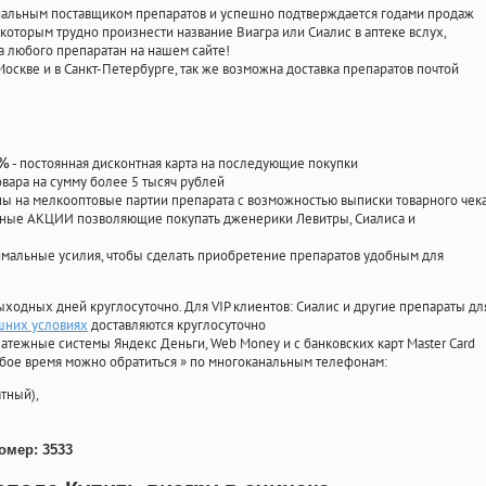
циальным поставщиком препаратов и успешно подтверждается годами продаж
 которым трудно произнести название Виагра или Сиалис в аптеке вслух,
 любого препаратан на нашем сайте!
Москве и в Санкт-Петербурге, так же возможна доставка препаратов почтой
- постоянная дисконтная карта на последующие покупки
0%
овара на сумму более 5 тысяч рублей
 на мелкооптовые партии препарата с возможностью выписки товарного чек
личные АКЦИИ позволяющие покупать дженерики Левитры, Сиалиса и
мальные усилия, чтобы сделать приобретение препаратов удобным для
ыходных дней круглосуточно. Для VIP клиентов: Сиалис и другие препараты дл
шних условиях
доставляются круглосуточно
атежные системы Яндекс Деньги, Web Money и с банковских карт Master Card
юбое время можно обратиться
»
по многоканальным телефонам:
тный),
омер: 3533