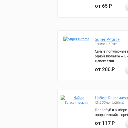
от 65
Р
Super P-force
100мг + 60мг
Самые популярные 
одной таблетке — Ви
Дапоксетин.
от 200
Р
Набор Классичес
(2x100мг, 4x20мг)
Попробуй и выбери
понравившийся преп
от 117
Р