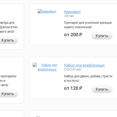
Аванафил
100 мг
евитра для
Препарат для усиления эрекции
 Дапоксетин
нового поколения!
вого акта!
от 200
Р
Купить
Купить
Набор для влюбленных
(10х100 мг)
 препараты
Набор для двоих, добавь страсти
ии и
в постель!
 акта!
от 120
Р
Купить
Купить