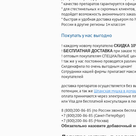
* качество препаратов гарантируется офи
* для стестинельных и скромных клиентов,
подойдет возможность анонимныого заказа
* быстрая и удобная доставка курьером по 
России в другие регионы 1м классом
Покупать у нас выгодно
! каждому новому покупателю
СКИДКА 1
!
при заказе т
БЕСПЛАТНАЯ ДОСТАВКА
! оптовым покупателям СПЕЦИАЛЬНЫЕ цены
! так же у нас постоянно проводятся раз
Силденафила по очень выгодным ценам!
Cотрудники нашей фирмы прилагают макси
покупателей
доставка препаратов осуществляется без в
потенции, а так же
Шпанская мушка в дома
оплата принимаются через электронные пл
или Visa для бесплатной консультации в л
8
(800
)200-86-85
(
по России звонок беспла
+7
(800
)200-86-85
(
Санкт-Петербург)
+7
(800
)200-86-85
(
Москва)
Обязательно назовите добавочный н