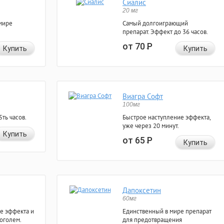
Сиалис
20 мг
мире
Самый долгоиграющий
препарат. Эффект до 36 часов.
от 70
Р
Купить
Купить
Виагра Софт
100мг
ть часов.
Быстрое наступление эффекта,
уже через 20 минут.
Купить
от 65
Р
Купить
Дапоксетин
60мг
е эффекта и
Единственный в мире препарат
коголем.
для предотвращения