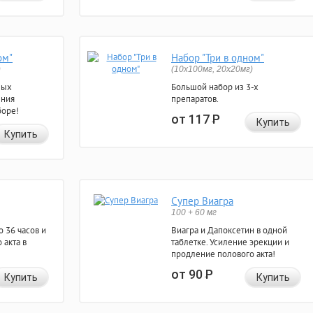
ом"
Набор "Три в одном"
)
(10x100мг, 20x20мг)
ных
Большой набор из 3-х
ения
препаратов.
боре!
от 117
Р
Купить
Купить
Супер Виагра
100 + 60 мг
 36 часов и
Виагра и Дапоксетин в одной
 акта в
таблетке. Усиление эрекции и
продление полового акта!
от 90
Р
Купить
Купить