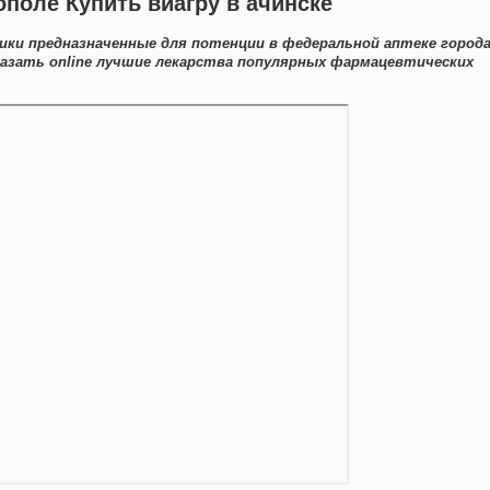
ополе Купить виагру в ачинске
ки предназначенные для потенции в федеральной аптеке город
казать online лучшие лекарства популярных фармацевтических