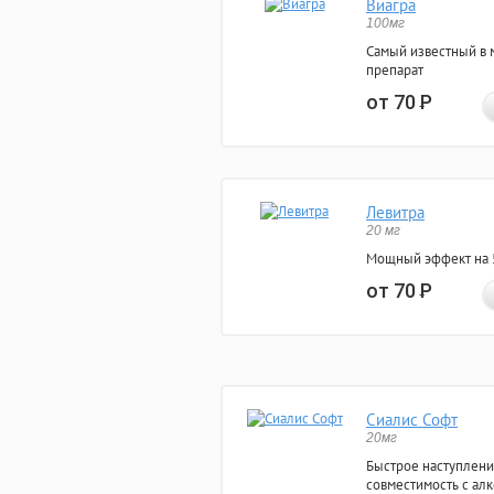
Виагра
100мг
Самый известный в 
препарат
от 70
Р
Левитра
20 мг
Мощный эффект на 5
от 70
Р
Сиалис Софт
20мг
Быстрое наступлени
совместимость с ал