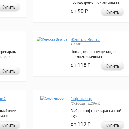
преждевременной эякуляции.
Купить
от 90
Р
Купить
Женская Виагра
100мг
препараты в
Новые, яркие ощущения для
агра и
девушек и женщин.
от 116
Р
Купить
Купить
кий
Софт набор
(3x100мг, 3x20мг)
 наиболее
Выбери софт-препарат на свой
арат.
вкус!
от 117
Р
Купить
Купить