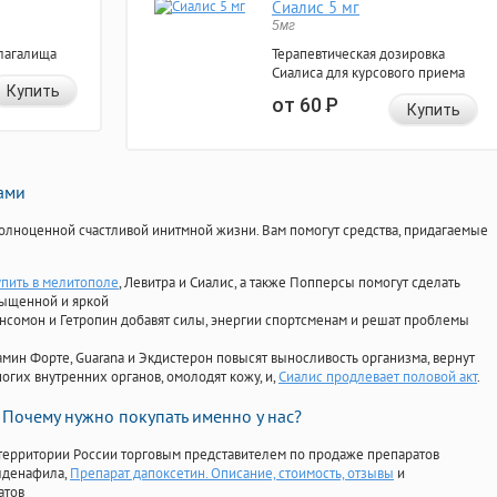
Сиалис 5 мг
5мг
лагалища
Терапевтическая дозировка
Сиалиса для курсового приема
Купить
от 60
Р
Купить
нами
олноценной счастливой инитмной жизни. Вам помогут средства, придагаемые
упить в мелитополе
, Левитра и Сиалис, а также Попперсы помогут сделать
сыщенной и яркой
Ансомон и Гетропин добавят силы, энергии спортсменам и решат проблемы
ориамин Форте, Guarana и Экдистерон повысят выносливость организма, вернут
огих внутренних органов, омолодят кожу, и,
Сиалис продлевает половой акт
.
Почему нужно покупать именно у нас?
территории России торговым представителем по продаже препаратов
илденафила
,
Препарат дапоксетин. Описание, стоимость, отзывы
и
атов