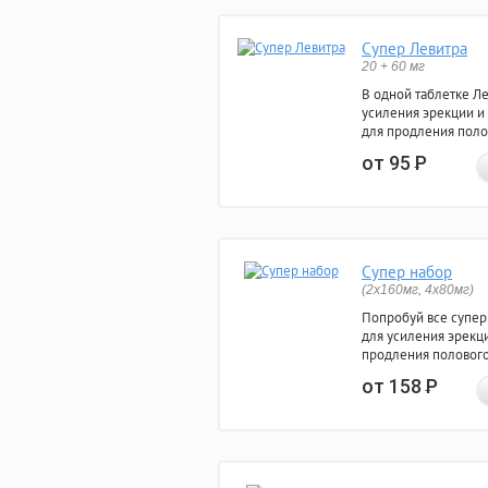
Супер Левитра
20 + 60 мг
В одной таблетке Л
усиления эрекции и
для продления поло
от 95
Р
Супер набор
(2х160мг, 4х80мг)
Попробуй все супер
для усиления эрекц
продления полового
от 158
Р