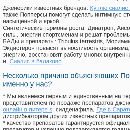
Дженерики известных брендов:
Куплю сиалис 
также Попперсы помогут сделать интимную с
насыщенной и яркой
Синтетические гормоны роста
: Динатроп, Анс
силы, энергии спортсменам и решат проблем
БАДы и препараты:
Tribulus terrestris, Мориа
Экдистерон повысят выносливость организма,
энергию, восстановят работу многих внутренн
и,
Сиалис в балаково
.
Несколько причино объясняющих По
именно у нас?
* Мы являемся первым и единственным на те
представителем по продаже препаратов дже
онлайн в питере s
, силденафила
,
Где в Сарат
дистрибьютором других известных препарато
* качество препаратов гарантируется офици
препаратов и успешно подтверждается годам