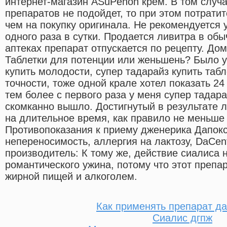
интернет-магазин ASuPenon крем. В том случае
препаратов не подойдет, то при этом потратит
чем на покупку оригинала. Не рекомендуется 
одного раза в сутки. Продается ливитра в об
аптеках препарат отпускается по рецепту. Д
Таблетки для потенции или женьшень? Было у
купить молодости, супер тадарайз купить табл
точности, тоже одной крале хотел показать 24
тем более с первого раза у меня супер тадара
скомканно вышло. Достигнутый в результате 
на длительное время, как правило не меньше 
Противопоказания к приему дженерика Дапок
непереносимость, аллергия на лактозу, DaCent
производитель: К тому же, действие сиалиса 
романтического ужина, потому что этот препар
жирной пищей и алкоголем.
Как применять препарат да
Сиалис дгпж