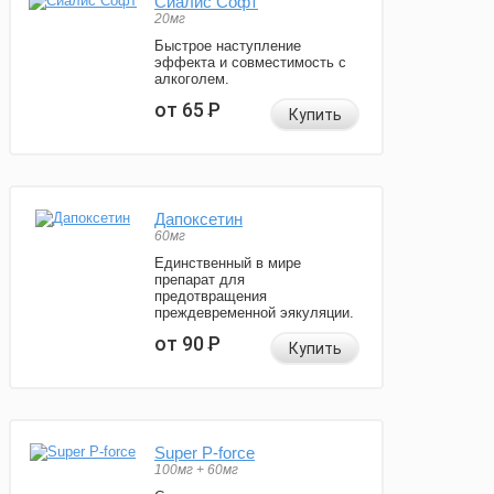
Сиалис Софт
20мг
Быстрое наступление
эффекта и совместимость с
алкоголем.
от 65
Р
Купить
Дапоксетин
60мг
Единственный в мире
препарат для
предотвращения
преждевременной эякуляции.
от 90
Р
Купить
Super P-force
100мг + 60мг