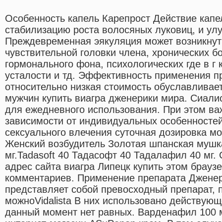
Особенность капель Карепрост Действие капе
стабилизацию роста волосяных луковиц, и ул
Преждевременная эякуляция может возникнуть
чувствительной головки члена, хронических б
гормонального фона, психологических где в г 
усталости и тд. Эффективность применения пр
относительно низкая стоимость обуславливае
мужчин купить виагра дженерики мира. Сиали
для ежедневного использования. При этом важ
зависимости от индивидуальных особенностей
сексуального влечения суточная дозировка мо
Женский возбудитель Золотая шпанская мушка
мг.Tadasoft 40 Тадасофт 40 Тадалафил 40 мг. 
адрес сайта виагра Липецк купить этом брау
комментариев. Применение препарата Джене
представляет собой превосходный препарат, 
можноVidalista В них использовано действующ
данный момент нет равных. Варденафил 100 м