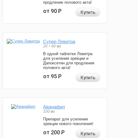
продление полового акта!
от 90
Р
Купить
Супер Левитра
20 + 60 мг
В одной таблетке Левитра
для усиления эрекции и
Дапоксетин для продления
полового акта!
от 95
Р
Купить
Аванафил
100 мг
Препарат для усиления
эрекции нового поколения!
от 200
Р
Купить