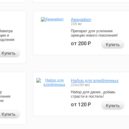
Аванафил
100 мг
Левитра
Препарат для усиления
ции и
эрекции нового поколения!
родления
от 200
Р
Купить
Купить
Набор для влюбленных
(10х100 мг)
р
Набор для двоих, добавь
иления
страсти в постель!
ия
от 120
Р
Купить
Купить