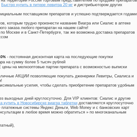
на территории России торговым представителем по продаже препаратов
Быстро купить в питере левитра 20 мг
и дистрибьютором других
официальным поставщиком препаратов и успешно подтверждается годами
ов, которым трудно произнести название Виагра или Сиалис в аптеке
ого заказа любого препаратан на нашем сайте!
 по Москве и в Санкт-Петербурге, так же возможна доставка препаратов
ссом
10%
- постоянная дисконтная карта на последующие покупки
ара на сумму более 5 тысяч рублей
цены на мелкооптовые партии препарата с возможностью выписки
различные АКЦИИ позволяющие покупать дженерики Левитры, Сиалиса и
!
ксимальные усилия, чтобы сделать приобретение препаратов удобным
ез выходных дней круглосуточно. Для VIP клиентов: Сиалис и другие
а купить в Новосибирске виагра таблетки
доставляются круглосуточно
 платежные системы Яндекс Деньги, Web Money и с банковских карт
консультации в любое время можно обратиться
»
по многоканальным
латный),