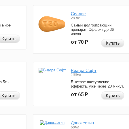
Сиалис
20 мг
в мире
Самый долгоиграющий
препарат. Эффект до 36
часов.
Купить
от 70
Р
Купить
Виагра Софт
100мг
а 5ть
Быстрое наступление
эффекта, уже через 20 минут.
от 65
Р
Купить
Купить
Дапоксетин
60мг