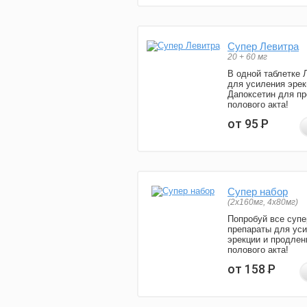
Супер Левитра
20 + 60 мг
В одной таблетке 
для усиления эрек
Дапоксетин для п
полового акта!
от 95
Р
Супер набор
(2х160мг, 4х80мг)
Попробуй все супе
препараты для ус
эрекции и продлен
полового акта!
от 158
Р