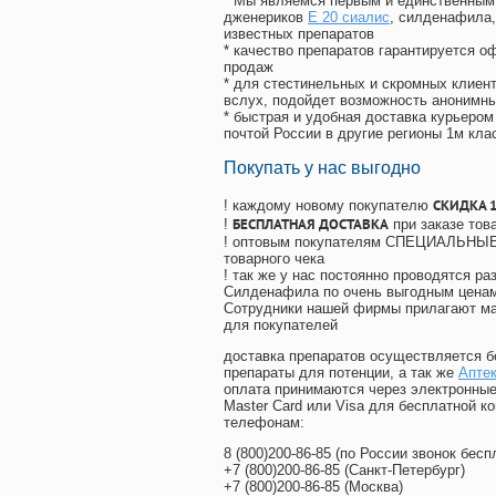
* Мы являемся первым и единственным 
дженериков
Е 20 сиалис
, силденафила
,
известных препаратов
* качество препаратов гарантируется 
продаж
* для стестинельных и скромных клиент
вслух, подойдет возможность анонимны
* быстрая и удобная доставка курьером
почтой России в другие регионы 1м кла
Покупать у нас выгодно
СКИДКА 
! каждому новому покупателю
БЕСПЛАТНАЯ ДОСТАВКА
!
при заказе тов
! оптовым покупателям СПЕЦИАЛЬНЫЕ 
товарного чека
! так же у нас постоянно проводятся 
Силденафила по очень выгодным ценам
Cотрудники нашей фирмы прилагают ма
для покупателей
доставка препаратов осуществляется б
препараты для потенции, а так же
Аптек
оплата принимаются через электронные
Master Card или Visa для бесплатной 
телефонам:
8
(800
)200-86-85
(
по России звонок бесп
+7
(800
)200-86-85
(
Санкт-Петербург)
+7
(800
)200-86-85
(
Москва)