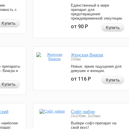
ние
Единственный в мире
тимость с
препарат для
предотвращения
преждевременной эякуляции.
Купить
от 90
Р
Купить
Женская Виагра
100мг
 препараты
Новые, яркие ощущения для
— Виагра и
девушек и женщин.
от 116
Р
Купить
Купить
ский
Софт набор
(3x100мг, 3x20мг)
и наиболее
Выбери софт-препарат на
парат.
свой вкус!