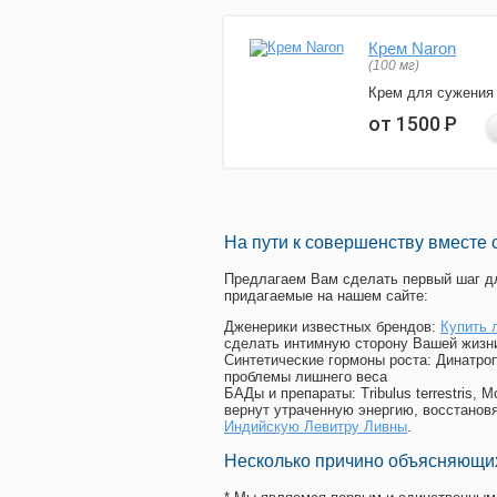
Крем Naron
(100 мг)
Крем для сужения
от 1500
Р
На пути к совершенству вместе 
Предлагаем Вам сделать первый шаг дл
придагаемые на нашем сайте:
Дженерики известных брендов:
Купить 
сделать интимную сторону Вашей жизн
Синтетические гормоны роста
: Динатро
проблемы лишнего веса
БАДы и препараты:
Tribulus terrestris
вернут утраченную энергию, восстановя
Индийскую Левитру Ливны
.
Несколько причино объясняющих