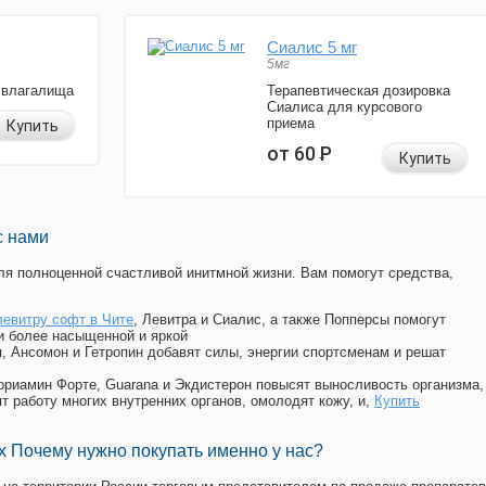
Сиалис 5 мг
5мг
 влагалища
Терапевтическая дозировка
Сиалиса для курсового
приема
Купить
от 60
Р
Купить
с нами
я полноценной счастливой инитмной жизни. Вам помогут средства,
левитру софт в Чите
, Левитра и Сиалис, а также Попперсы помогут
и более насыщенной и яркой
п, Ансомон и Гетропин добавят силы, энергии спортсменам и решат
, Мориамин Форте, Guarana и Экдистерон повысят выносливость организма,
т работу многих внутренних органов, омолодят кожу, и,
Купить
 Почему нужно покупать именно у нас?