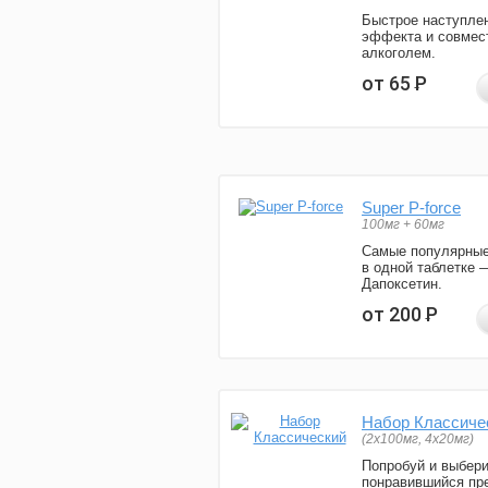
Быстрое наступле
эффекта и совмес
алкоголем.
от 65
Р
Super P-force
100мг + 60мг
Самые популярные
в одной таблетке 
Дапоксетин.
от 200
Р
Набор Классиче
(2x100мг, 4x20мг)
Попробуй и выбер
понравившийся пре