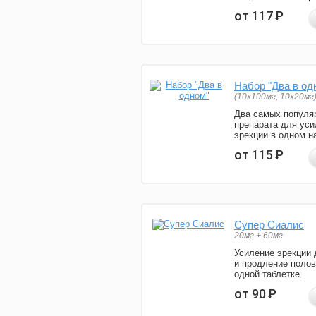
от 117
Р
Набор "Два в од
(10x100мг, 10x20мг
Два самых популя
препарата для уси
эрекции в одном н
от 115
Р
Супер Сиалис
20мг + 60мг
Усиление эрекции 
и продление полов
одной таблетке.
от 90
Р