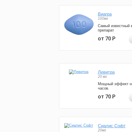
Виагра
100мг
Самый известный 
препарат
от 70
Р
Левитра
20 мг
Мощный эффект н
часов.
от 70
Р
Сиалис Софт
20мг