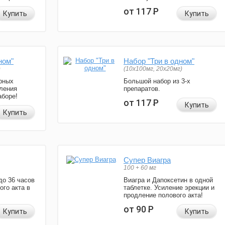
от 117
Р
Купить
Купить
ном"
Набор "Три в одном"
)
(10x100мг, 20x20мг)
рных
Большой набор из 3-х
ления
препаратов.
аборе!
от 117
Р
Купить
Купить
Супер Виагра
100 + 60 мг
до 36 часов
Виагра и Дапоксетин в одной
ого акта в
таблетке. Усиление эрекции и
продление полового акта!
от 90
Р
Купить
Купить