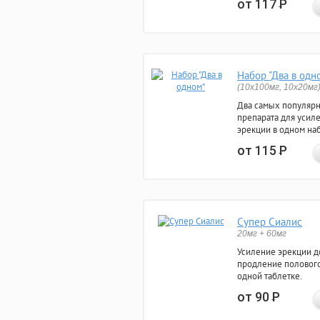
от 117
Р
Набор "Два в одн
(10x100мг, 10x20мг
Два самых популяр
препарата для усил
эрекции в одном на
от 115
Р
Супер Сиалис
20мг + 60мг
Усиление эрекции до
продление полового
одной таблетке.
от 90
Р