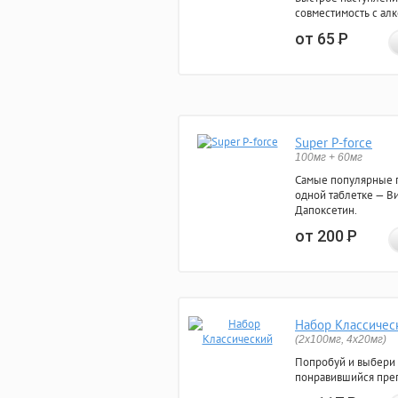
совместимость с ал
от 65
Р
Super P-force
100мг + 60мг
Самые популярные 
одной таблетке — Ви
Дапоксетин.
от 200
Р
Набор Классичес
(2x100мг, 4x20мг)
Попробуй и выбери
понравившийся преп