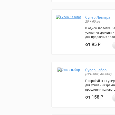
Супер Левитра
20 + 60 мг
В одной таблетке Л
усиления эрекции и
для продления поло
от 95
Р
Супер набор
(2х160мг, 4х80мг)
Попробуй все супер
для усиления эрекц
продления полового
от 158
Р