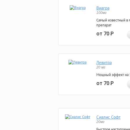
Виагра
100мг
Самый известный в 
препарат
от 70
Р
Левитра
20 мг
Мощный эффект на 5
от 70
Р
Сиалис Софт
20мг
Быстрое наступлени