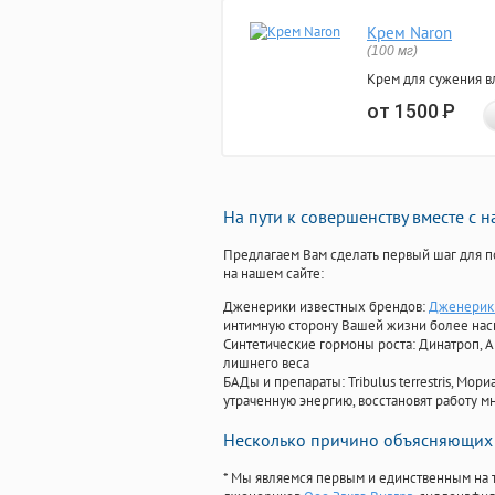
Крем Naron
(100 мг)
Крем для сужения в
от 1500
Р
На пути к совершенству вместе с 
Предлагаем Вам сделать первый шаг для п
на нашем сайте:
Дженерики известных брендов:
Дженерик 
интимную сторону Вашей жизни более на
Синтетические гормоны роста
: Динатроп, 
лишнего веса
БАДы и препараты:
Tribulus terrestris, М
утраченную энергию, восстановят работу мн
Несколько причино объясняющих 
* Мы являемся первым и единственным на 