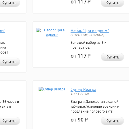
от 117
Р
Купить
Купить
ом"
Набор "Три в одном"
)
(10x100мг, 20x20мг)
ных
Большой набор из 3-х
ения
препаратов.
боре!
от 117
Р
Купить
Купить
Супер Виагра
100 + 60 мг
 36 часов и
Виагра и Дапоксетин в одной
 акта в
таблетке. Усиление эрекции и
продление полового акта!
от 90
Р
Купить
Купить