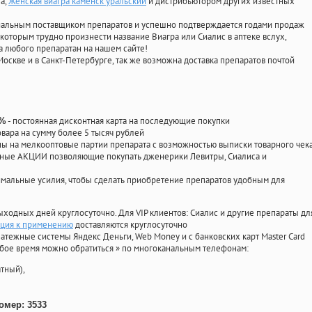
ла
,
Женская виагра каменск уральский
и дистрибьютором других известных
циальным поставщиком препаратов и успешно подтверждается годами продаж
 которым трудно произнести название Виагра или Сиалис в аптеке вслух,
 любого препаратан на нашем сайте!
Москве и в Санкт-Петербурге, так же возможна доставка препаратов почтой
- постоянная дисконтная карта на последующие покупки
0%
овара на сумму более 5 тысяч рублей
 на мелкооптовые партии препарата с возможностью выписки товарного чек
личные АКЦИИ позволяющие покупать дженерики Левитры, Сиалиса и
мальные усилия, чтобы сделать приобретение препаратов удобным для
ыходных дней круглосуточно. Для VIP клиентов: Сиалис и другие препараты дл
кция к применению
доставляются круглосуточно
атежные системы Яндекс Деньги, Web Money и с банковских карт Master Card
юбое время можно обратиться
»
по многоканальным телефонам:
тный),
омер: 3533