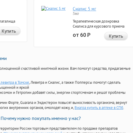
Сиалис 5 мг
5мг
лагалища
Терапевтическая дозировка
Сиалиса для курсового приема
Купить
от 60
Р
Купить
нами
олноценной счастливой инитмной жизни. Вам помогут средства, придагаемые
левитра в Томске
, Левитра и Сиалис, а также Попперсы помогут сделать
сыщенной и яркой
Ансомон и Гетропин добавят силы, энергии спортсменам и решат проблемы
ориамин Форте, Guarana и Экдистерон повысят выносливость организма, вернут
огих внутренних органов, омолодят кожу, и,
Виагра купить в аптеке в СПб
.
Почему нужно покупать именно у нас?
территории России торговым представителем по продаже препаратов