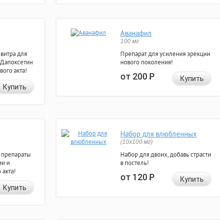
Аванафил
100 мг
евитра для
Препарат для усиления эрекции
 Дапоксетин
нового поколения!
вого акта!
от 200
Р
Купить
Купить
Набор для влюбленных
(10х100 мг)
 препараты
Набор для двоих, добавь страсти
ии и
в постель!
 акта!
от 120
Р
Купить
Купить