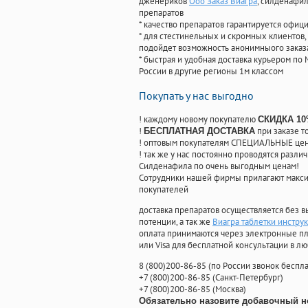
дженериков
Ооо Заказ Виагра
, силденафи
препаратов
* качество препаратов гарантируется офи
* для стестинельных и скромных клиентов,
подойдет возможность анонимныого заказа
* быстрая и удобная доставка курьером по 
России в другие регионы 1м классом
Покупать у нас выгодно
! каждому новому покупателю
СКИДКА 1
!
при заказе т
БЕСПЛАТНАЯ ДОСТАВКА
! оптовым покупателям СПЕЦИАЛЬНЫЕ цены
! так же у нас постоянно проводятся раз
Силденафила по очень выгодным ценам!
Cотрудники нашей фирмы прилагают макси
покупателей
доставка препаратов осуществляется без в
потенции, а так же
Виагра таблетки инстру
оплата принимаются через электронные пл
или Visa для бесплатной консультации в л
8
(800
)200-86-85
(
по России звонок беспла
+7
(800
)200-86-85
(
Санкт-Петербург)
+7
(800
)200-86-85
(
Москва)
Обязательно назовите добавочный н