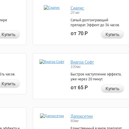
Сиалис
20 мг
мире
Самый долгоиграющий
препарат. Эффект до 36 часов.
от 70
Р
Купить
Купить
Виагра Софт
100мг
ть часов.
Быстрое наступление эффекта,
уже через 20 минут.
Купить
от 65
Р
Купить
Дапоксетин
60мг
е эффекта и
Единственный в мире препарат