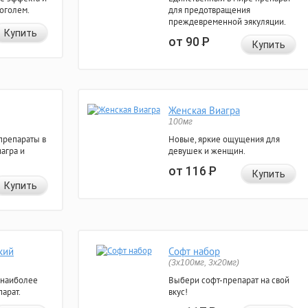
коголем.
для предотвращения
преждевременной эякуляции.
Купить
от 90
Р
Купить
Женская Виагра
100мг
препараты в
Новые, яркие ощущения для
агра и
девушек и женщин.
от 116
Р
Купить
Купить
кий
Софт набор
(3x100мг, 3x20мг)
 наиболее
Выбери софт-препарат на свой
арат.
вкус!