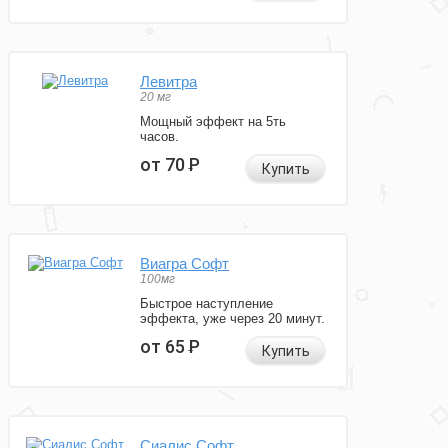
Левитра
20 мг
Мощный эффект на 5ть
часов.
от 70
Р
Купить
Виагра Софт
100мг
Быстрое наступление
эффекта, уже через 20 минут.
от 65
Р
Купить
Сиалис Софт