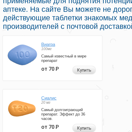
применяемые для поднятия потенци
аптеке. На сайте Вы можете не дор
действующие таблетки знакомых ме
производителей с почтовой доставко
Виагра
100мг
Самый известный в мире
препарат
от 70
Р
Купить
Сиалис
20 мг
Самый долгоиграющий
препарат. Эффект до 36
часов.
от 70
Р
Купить