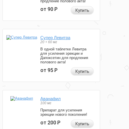
продление полового акта!
от 90
Р
Купить
Супер Левитра
20 + 60 мг
В одной таблетке Левитра
для усиления эрекции и
Дапоксетин для продления
полового акта!
от 95
Р
Купить
Аванафил
100 мг
Препарат для усиления
эрекции нового поколения!
от 200
Р
Купить