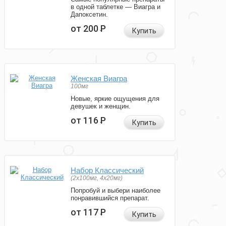
в одной таблетке — Виагра и
Дапоксетин.
от 200
Р
Купить
Женская Виагра
100мг
Новые, яркие ощущения для
девушек и женщин.
от 116
Р
Купить
Набор Классический
(2x100мг, 4x20мг)
Попробуй и выбери наиболее
понравившийся препарат.
от 117
Р
Купить