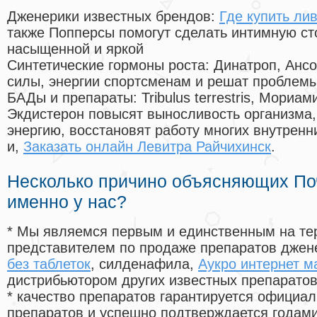
Дженерики известных брендов:
Где купить ли
также Попперсы помогут сделать интимную с
насыщенной и яркой
Синтетические гормоны роста
: Динатроп, Анс
силы, энергии спортсменам и решат проблем
БАДы и препараты:
Tribulus terrestris, Мориа
Экдистерон повысят выносливость организма,
энергию, восстановят работу многих внутренн
и,
Заказать онлайн Левитра Райчихинск
.
Несколько причино объясняющих По
именно у нас?
* Мы являемся первым и единственным на те
представителем по продаже препаратов дже
без таблеток
, силденафила
,
Аукро интернет м
дистрибьютором других известных препарато
* качество препаратов гарантируется офици
препаратов и успешно подтверждается годам