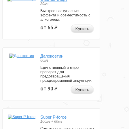
20мг
Быстрое наступление
эффекта и совместимость с
алкоголем.
от 65
Р
Купить
Дапоксетин
60мг
Единственный в мире
препарат для
предотвращения
преждевременной эякуляции.
от 90
Р
Купить
Super P-force
100мг + 60мг
Самые популярные препараты