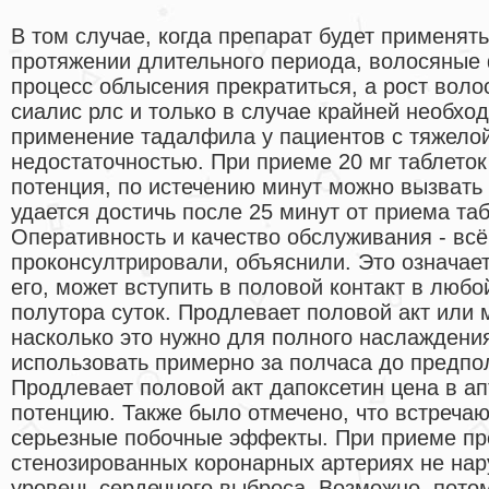
В том случае, когда препарат будет применять
протяжении длительного периода, волосяные
процесс облысения прекратиться, а рост воло
сиалис рлс и только в случае крайней необх
применение тадалфила у пациентов с тяжело
недостаточностью. При приеме 20 мг таблеток
потенция, по истечению минут можно вызвать 
удается достичь после 25 минут от приема та
Оперативность и качество обслуживания - всё
проконсултрировали, объяснили. Это означает
его, может вступить в половой контакт в любо
полутора суток. Продлевает половой акт или 
насколько это нужно для полного наслаждения
использовать примерно за полчаса до предпол
Продлевает половой акт дапоксетин цена в а
потенцию. Также было отмечено, что встречают
серьезные побочные эффекты. При приеме пр
стенозированных коронарных артериях не нару
уровень сердечного выброса. Возможно, потому