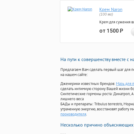
Крем Naron
(100 мг)
Крем для сужения в
от 1500
Р
На пути к совершенству вместе с 
Предлагаем Вам сделать первый шаг для п
на нашем сайте:
Дженерики известных брендов:
Мазь для 
сделать интимную сторону Вашей жизни б
Синтетические гормоны роста
: Динатроп, 
лишнего веса
БАДы и препараты:
Tribulus terrestris, М
утраченную энергию, восстановят работу мн
производителя
.
Несколько причино объясняющих 