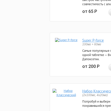
совместимость с ал
от 65
Р
Super P-force
100мг + 60мг
Самые популярные 
одной таблетке — Ви
Дапоксетин.
от 200
Р
Набор Классичес
(2x100мг, 4x20мг)
Попробуй и выбери
понравившийся преп