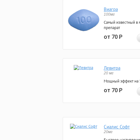
Виагра
100мг
Самый известный в 
препарат
от 70
Р
Левитра
20 мг
Мощный эффект на 5
от 70
Р
Сиалис Софт
20мг
Быстрое наступлени