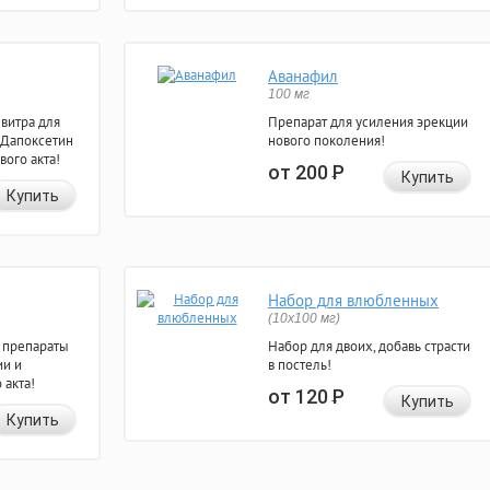
Аванафил
100 мг
евитра для
Препарат для усиления эрекции
 Дапоксетин
нового поколения!
вого акта!
от 200
Р
Купить
Купить
Набор для влюбленных
(10х100 мг)
 препараты
Набор для двоих, добавь страсти
ии и
в постель!
 акта!
от 120
Р
Купить
Купить