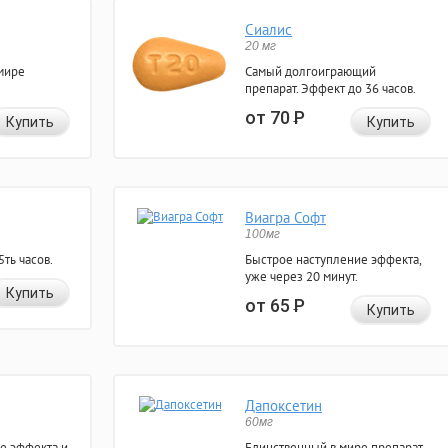
Сиалис
20 мг
мире
Самый долгоиграющий
препарат. Эффект до 36 часов.
от 70
Р
Купить
Купить
Виагра Софт
100мг
ть часов.
Быстрое наступление эффекта,
уже через 20 минут.
Купить
от 65
Р
Купить
Дапоксетин
60мг
е эффекта и
Единственный в мире препарат