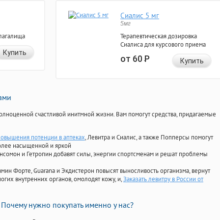
Сиалис 5 мг
5мг
лагалища
Терапевтическая дозировка
Сиалиса для курсового приема
Купить
от 60
Р
Купить
нами
олноценной счастливой инитмной жизни. Вам помогут средства, придагаемые
повышения потенции в аптеках
, Левитра и Сиалис, а также Попперсы помогут
олее насыщенной и яркой
Ансомон и Гетропин добавят силы, энергии спортсменам и решат проблемы
ориамин Форте, Guarana и Экдистерон повысят выносливость организма, вернут
огих внутренних органов, омолодят кожу, и,
Заказать левитру в России от
Почему нужно покупать именно у нас?