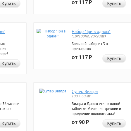
от 117
Р
Купить
Купить
ом"
Набор "Три в одном"
)
(10x100мг, 20x20мг)
ных
Большой набор из 3-х
ения
препаратов.
боре!
от 117
Р
Купить
Купить
Супер Виагра
100 + 60 мг
 36 часов и
Виагра и Дапоксетин в одной
 акта в
таблетке. Усиление эрекции и
продление полового акта!
от 90
Р
Купить
Купить