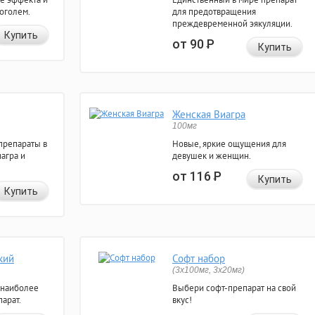
коголем.
для предотвращения
преждевременной эякуляции.
Купить
от 90
Р
Купить
Женская Виагра
100мг
препараты в
Новые, яркие ощущения для
агра и
девушек и женщин.
от 116
Р
Купить
Купить
кий
Софт набор
(3x100мг, 3x20мг)
 наиболее
Выбери софт-препарат на свой
арат.
вкус!