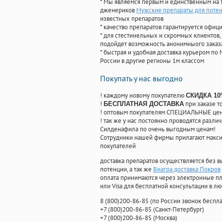
* Мы являемся первым и единственным на 
дженериков
Мужские препараты для потен
известных препаратов
* качество препаратов гарантируется офи
* для стестинельных и скромных клиентов,
подойдет возможность анонимныого заказа
* быстрая и удобная доставка курьером по 
России в другие регионы 1м классом
Покупать у нас выгодно
! каждому новому покупателю
СКИДКА 1
!
при заказе т
БЕСПЛАТНАЯ ДОСТАВКА
! оптовым покупателям СПЕЦИАЛЬНЫЕ цены
! так же у нас постоянно проводятся раз
Силденафила по очень выгодным ценам!
Cотрудники нашей фирмы прилагают макси
покупателей
доставка препаратов осуществляется без в
потенции, а так же
Виагра доставка Покров
оплата принимаются через электронные пл
или Visa для бесплатной консультации в л
8
(800
)200-86-85
(
по России звонок беспла
+7
(800
)200-86-85
(
Санкт-Петербург)
+7
(800
)200-86-85
(
Москва)