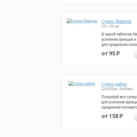
Супер Левитра
20 + 60 мг
В одной таблетке Л
усиления эрекции и
для продления поло
от 95
Р
Супер набор
(2х160мг, 4х80мг)
Попробуй все супер
для усиления эрекц
продления полового
от 158
Р