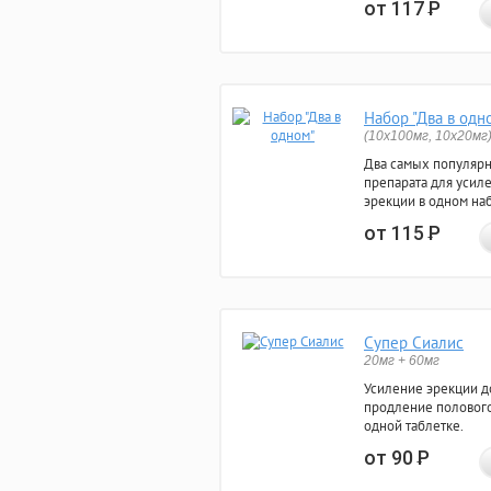
от 117
Р
Набор "Два в одн
(10x100мг, 10x20мг
Два самых популяр
препарата для усил
эрекции в одном на
от 115
Р
Супер Сиалис
20мг + 60мг
Усиление эрекции до
продление полового
одной таблетке.
от 90
Р