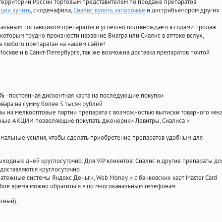
территории России торговым представителем по продаже препаратов
ции купить
, силденафила
,
Сиалис купить запорожье
и дистрибьютором других
циальным поставщиком препаратов и успешно подтверждается годами продаж
 которым трудно произнести название Виагра или Сиалис в аптеке вслух,
 любого препаратан на нашем сайте!
Москве и в Санкт-Петербурге, так же возможна доставка препаратов почтой
- постоянная дисконтная карта на последующие покупки
0%
овара на сумму более 5 тысяч рублей
 на мелкооптовые партии препарата с возможностью выписки товарного чек
личные АКЦИИ позволяющие покупать дженерики Левитры, Сиалиса и
мальные усилия, чтобы сделать приобретение препаратов удобным для
ыходных дней круглосуточно. Для VIP клиентов: Сиалис и другие препараты дл
доставляются круглосуточно
атежные системы Яндекс Деньги, Web Money и с банковских карт Master Card
юбое время можно обратиться
»
по многоканальным телефонам:
тный),