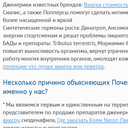
Дженерики известных брендов:
Виагра стоимость
Сиалис, а также Попперсы помогут сделать инти
более насыщенной и яркой
Синтетические гормоны роста
: Динатроп, Ансомо
энергии спортсменам и решат проблемы лишнего
БАДы и препараты:
Tribulus terrestris, Мориамин
повысят выносливость организма, вернут утрачен
работу многих внутренних органов, омолодят кожу
потенции что лучше виагра или левитра
.
Несколько причино объясняющих Поче
именно у нас?
* Мы являемся первым и единственным на терри
представителем по продаже препаратов дженер
виагру
, силденафила
,
Где заказать Крем Naron П
других известных препаратов