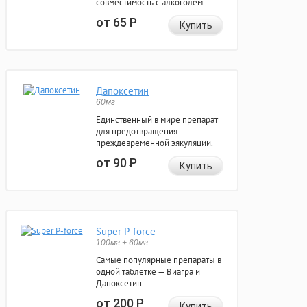
совместимость с алкоголем.
от 65
Р
Купить
Дапоксетин
60мг
Единственный в мире препарат
для предотвращения
преждевременной эякуляции.
от 90
Р
Купить
Super P-force
100мг + 60мг
Самые популярные препараты в
одной таблетке — Виагра и
Дапоксетин.
от 200
Р
Купить