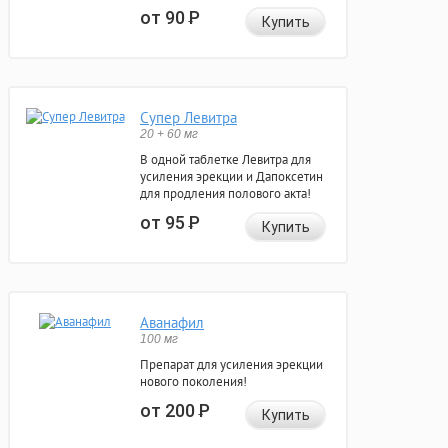
от 90
Р
Купить
Супер Левитра
20 + 60 мг
В одной таблетке Левитра для
усиления эрекции и Дапоксетин
для продления полового акта!
от 95
Р
Купить
Аванафил
100 мг
Препарат для усиления эрекции
нового поколения!
от 200
Р
Купить