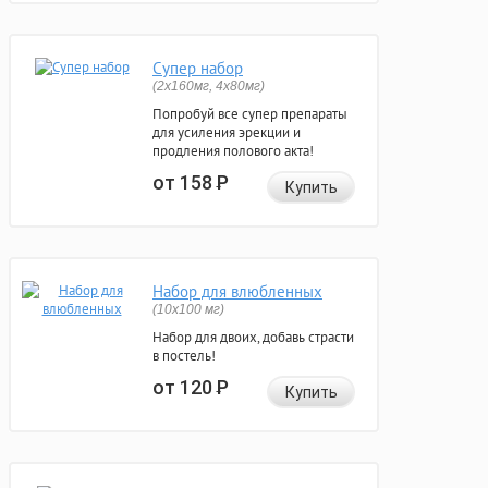
Супер набор
(2х160мг, 4х80мг)
Попробуй все супер препараты
для усиления эрекции и
продления полового акта!
от 158
Р
Купить
Набор для влюбленных
(10х100 мг)
Набор для двоих, добавь страсти
в постель!
от 120
Р
Купить